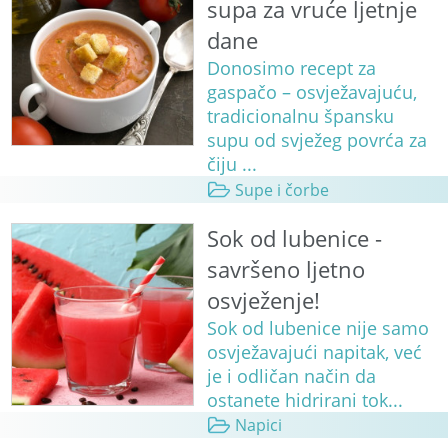
supa za vruće ljetnje
dane
Donosimo recept za
gaspačo – osvježavajuću,
tradicionalnu špansku
supu od svježeg povrća za
čiju ...
Supe i čorbe
Sok od lubenice -
savršeno ljetno
osvježenje!
Sok od lubenice nije samo
osvježavajući napitak, već
je i odličan način da
ostanete hidrirani tok...
Napici