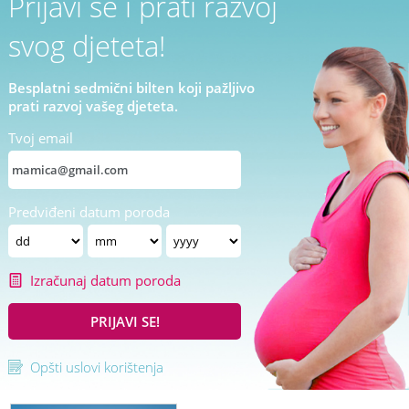
Prijavi se i prati razvoj
svog djeteta!
Besplatni sedmični bilten koji pažljivo
prati razvoj vašeg djeteta.
Tvoj email
Predviđeni datum poroda
Izračunaj datum poroda
PRIJAVI SE!
Opšti uslovi korištenja