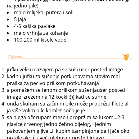
na jedno pile)
malo mlijeka, putera i soli
5 jaja
4-5 kašika pavlake
malo vrhnja za kuhanje
100-200 ml kisele vode
jufku veliku razvijem pa se suši user posted image
kad tu jufku za sušenje potkuhavama stavim mal
praška za pecivo prilikom potkuhavanja
a pomažem se fenom prilikom sušenjauser posted
image izrežem na 12 kocki :))) kad se suhne
onda skuham sa začinim pile može proprižiti filete al
ja više volim pile komlet sočnije je...
sa njega očerupam meso i propržim sa lukom...2-3
glavice crvenog jedno čehno bijelog, i jednim
pakovanjem gljiva...il kupim šampinjone pa i jače oko
po kile ako ću veći plehuser posted image