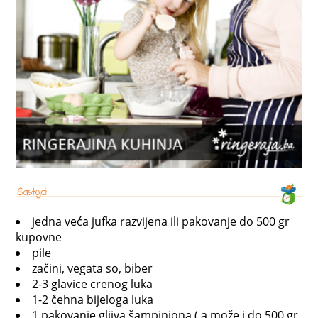
jedna veća jufka razvijena ili pakovanje do 500 gr
kupovne
pile
začini, vegata so, biber
2-3 glavice crenog luka
1-2 čehna bijeloga luka
1 pakovanje gljiva šampinjona ( a može i do 500 gr