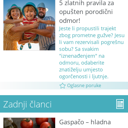
5 zlatnih pravila za
opušten porodični
odmor!
Jeste li propustili trajekt
zbog prometne gužve? Jesu
li vam rezervisali pogrešnu
sobu? Sa svakim
"iznenađenjem" na
odmoru, odaberite
znatiželju umjesto
ogorčenosti i ljutnje.
Oglasne poruke
Zadnji članci
Gaspačo – hladna