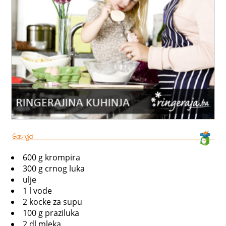
600 g krompira
300 g crnog luka
ulje
1 l vode
2 kocke za supu
100 g praziluka
2 dl mleka