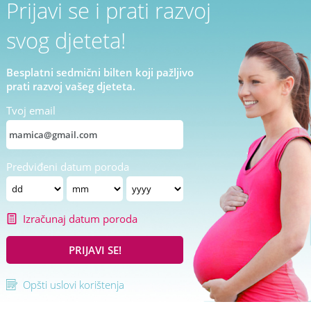
Prijavi se i prati razvoj
svog djeteta!
Besplatni sedmični bilten koji pažljivo
prati razvoj vašeg djeteta.
Tvoj email
Predviđeni datum poroda
Izračunaj datum poroda
PRIJAVI SE!
Opšti uslovi korištenja