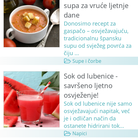
supa za vruće ljetnje
dane
Donosimo recept za
gaspačo – osvježavajuću,
tradicionalnu špansku
supu od svježeg povrća za
čiju ...
Supe i čorbe
Sok od lubenice -
savršeno ljetno
osvježenje!
Sok od lubenice nije samo
osvježavajući napitak, već
je i odličan način da
ostanete hidrirani tok...
Napici