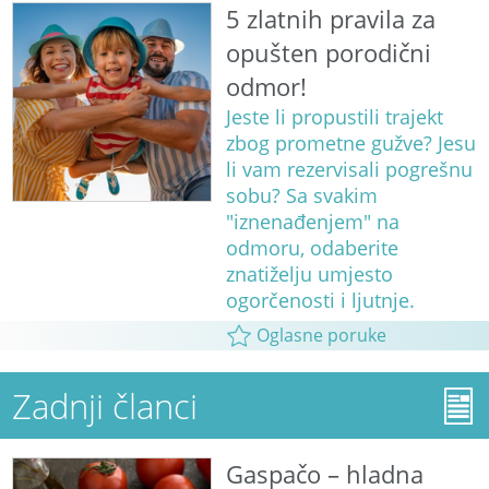
5 zlatnih pravila za
opušten porodični
odmor!
Jeste li propustili trajekt
zbog prometne gužve? Jesu
li vam rezervisali pogrešnu
sobu? Sa svakim
"iznenađenjem" na
odmoru, odaberite
znatiželju umjesto
ogorčenosti i ljutnje.
Oglasne poruke
Zadnji članci
Gaspačo – hladna