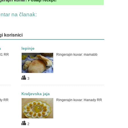
entar na članak:
gi korisnici
a
lepinje
_81 RR
Ringerajin kuvar: mamabb
3
Kraljevska jaja
dy RR
Ringerajin kuvar: Hanady RR
2