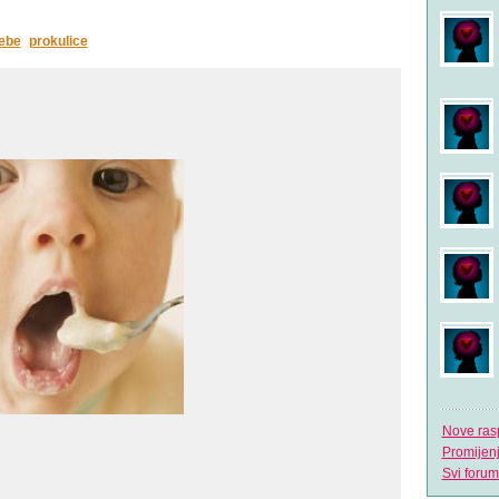
bebe
prokulice
Nove ras
Promijen
Svi forum