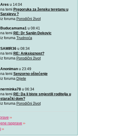
Ares
u 14:04
VIDEO: 7 najboljih položaj
Zašto je važno u kojem pol
na temi
Preporuka za žensku teretanu u
porađamo? Koji su najbolj
Sarajevu ?
iz foruma
Porodični život
2000 grudnjaka, 2000 priča
Buducamama1
u 08:41
\"Podrška koju volim\"
na temi
RE: Dr Sanjin Dekovic
iz foruma
Trudnoća
Napitak koji topi masnoće
SAMIR36
u 08:34
Najjači napitak koji topi 
na temi
RE: Anksioznost?
za 7 dana
iz foruma
Porodični život
Odlična animacija o trudn
Anoniman
u 23:49
Ovu zaista zanimljivu kratk
na temi
Senzorno oštećenje
prikazuje trudno
iz foruma
Dijete
Aplikacija “Moj kalendar 
nerminka78
u 06:34
Praćenje kalendara će biti
na temi
RE: Da li biste smjestili roditelja u
mobilnu aplikaciju
starački dom?
iz foruma
Porodični život
prave
jene rasprave
i