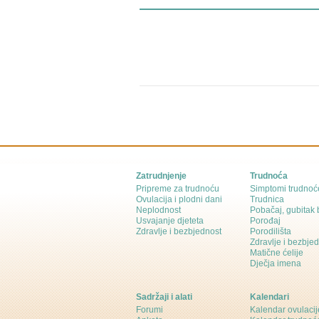
Zatrudnjenje
Trudnoća
Pripreme za trudnoću
Simptomi trudnoć
Ovulacija i plodni dani
Trudnica
Neplodnost
Pobačaj, gubitak
Usvajanje djeteta
Porođaj
Zdravlje i bezbjednost
Porodilišta
Zdravlje i bezbje
Matične ćelije
Dječja imena
Sadržaji i alati
Kalendari
Forumi
Kalendar ovulacij