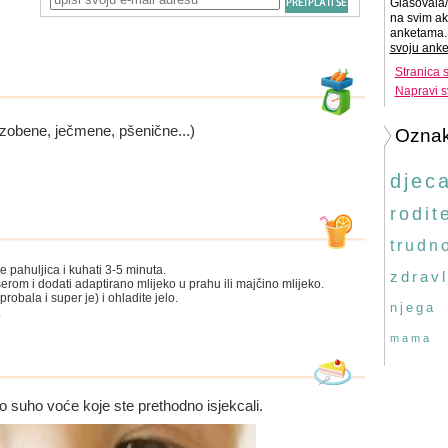
Glasovala/
na svim ak
anketama. 
svoju anke
Stranica 
Napravi s
, zobene, ječmene, pšenične...)
Ozna
djec
rodite
trudn
e pahuljica i kuhati 3-5 minuta.
zdravl
erom i dodati adaptirano mlijeko u prahu ili majčino mlijeko.
robala i super je) i ohladite jelo.
njega
.
mama
o suho voće koje ste prethodno isjekcali.