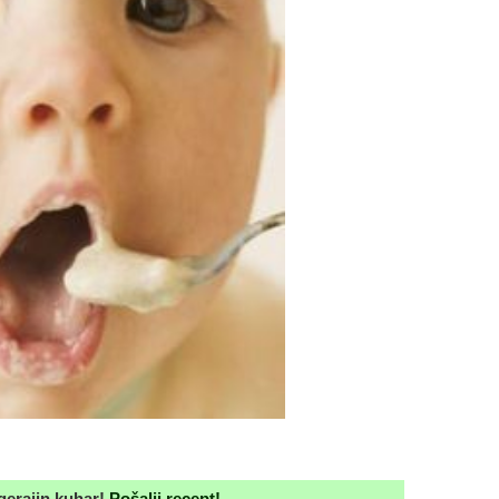
ngerajin kuhar!
Pošalji recept!