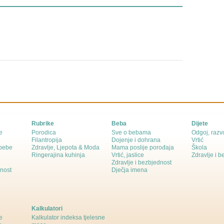
Rubrike
Beba
Dijete
e
Porodica
Sve o bebama
Odgoj, razvo
Filantropija
Dojenje i dohrana
Vrtić
 bebe
Zdravlje, Ljepota & Moda
Mama poslije porođaja
Škola
Ringerajina kuhinja
Vrtić, jaslice
Zdravlje i 
Zdravlje i bezbjednost
dnost
Dječja imena
Kalkulatori
e
Kalkulator indeksa tjelesne