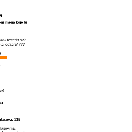
a
ni imena koje bi
M
irali između ovih
 bi odabrali???
)
)
0%
)
%
)
glasova: 135
lasovima.