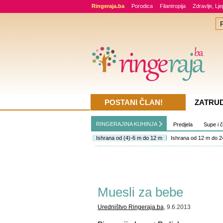
Ringeraja.ba
Porodica
Filantropija
Zdravlje, Lj
POSTANI ČLAN!
ZATRU
RINGERAJINA KUHINJA
Predjela
Supe i 
Ishrana od (4)-6 m do 12 m
Ishrana od 12 m do 2
Muesli za bebe
Uredništvo Ringeraja.ba
, 9.6.2013