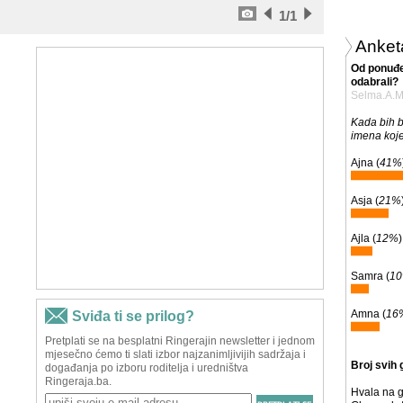
1
/1
Anket
Od ponuđe
odabrali?
Selma.A.
Kada bih b
imena koje
Ajna (
41%
Asja (
21%
Ajla (
12%
)
Samra (
1
Amna (
16
Broj svih 
Hvala na g