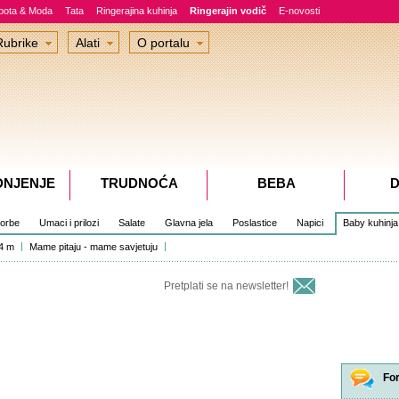
epota & Moda
Tata
Ringerajina kuhinja
Ringerajin vodič
E-novosti
Rubrike
Alati
O portalu
DNJENJE
TRUDNOĆA
BEBA
D
čorbe
Umaci i prilozi
Salate
Glavna jela
Poslastice
Napici
Baby kuhinja
4 m
Mame pitaju - mame savjetuju
Pretplati se na newsletter!
Fo