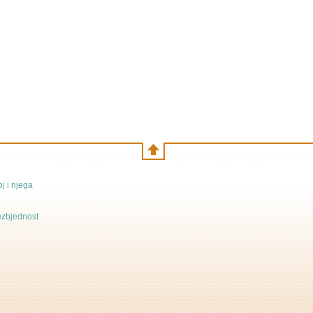
j i njega
bezbjednost