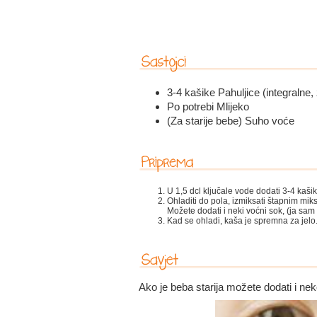
3-4 kašike Pahuljice (integralne
Po potrebi Mlijeko
(Za starije bebe) Suho voće
U 1,5 dcl ključale vode dodati 3-4 kašik
Ohladiti do pola, izmiksati štapnim miks
Možete dodati i neki voćni sok, (ja sam p
Kad se ohladi, kaša je spremna za jelo
Ako je beba starija možete dodati i nek