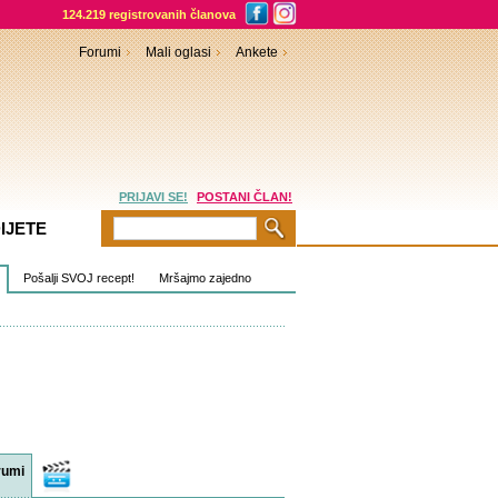
124.219 registrovanih članova
Forumi
Mali oglasi
Ankete
PRIJAVI SE!
POSTANI ČLAN!
IJETE
Pošalji SVOJ recept!
Mršajmo zajedno
rumi
Video
sadržaji