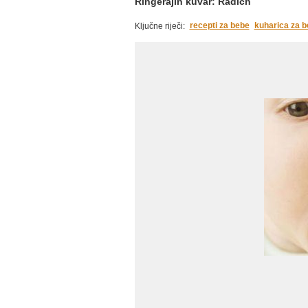
Ringerajin kuvar: Radich
recepti za bebe
kuharica za 
Ključne riječi: