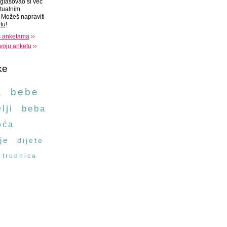
glasovao si već
tualnim
Možeš napraviti
tu
!
s anketama
voju anketu
ke
a
bebe
lji
beba
oća
je
dijete
trudnica