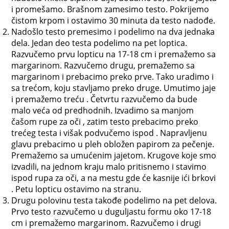
i promešamo. Brašnom zamesimo testo. Pokrijemo
čistom krpom i ostavimo 30 minuta da testo nadođe.
Nadošlo testo premesimo i podelimo na dva jednaka
dela. Jedan deo testa podelimo na pet loptica.
Razvučemo prvu lopticu na 17-18 cm i premažemo sa
margarinom. Razvučemo drugu, premažemo sa
margarinom i prebacimo preko prve. Tako uradimo i
sa trećom, koju stavljamo preko druge. Umutimo jaje
i premažemo treću . Četvrtu razvučemo da bude
malo veća od predhodnih. Izvadimo sa manjom
čašom rupe za oči , zatim testo prebacimo preko
trećeg testa i višak podvučemo ispod . Napravljenu
glavu prebacimo u pleh obložen papirom za pečenje.
Premažemo sa umućenim jajetom. Krugove koje smo
izvadili, na jednom kraju malo pritisnemo i stavimo
ispod rupa za oči, a na mestu gde će kasnije ići brkovi
. Petu lopticu ostavimo na stranu.
Drugu polovinu testa takođe podelimo na pet delova.
Prvo testo razvučemo u duguljastu formu oko 17-18
cm i premažemo margarinom. Razvučemo i drugi