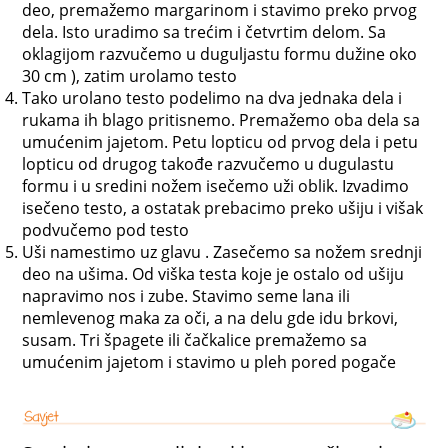
deo, premažemo margarinom i stavimo preko prvog
dela. Isto uradimo sa trećim i četvrtim delom. Sa
oklagijom razvučemo u duguljastu formu dužine oko
30 cm ), zatim urolamo testo
Tako urolano testo podelimo na dva jednaka dela i
rukama ih blago pritisnemo. Premažemo oba dela sa
umućenim jajetom. Petu lopticu od prvog dela i petu
lopticu od drugog takođe razvučemo u dugulastu
formu i u sredini nožem isečemo uži oblik. Izvadimo
isečeno testo, a ostatak prebacimo preko ušiju i višak
podvučemo pod testo
Uši namestimo uz glavu . Zasečemo sa nožem srednji
deo na ušima. Od viška testa koje je ostalo od ušiju
napravimo nos i zube. Stavimo seme lana ili
nemlevenog maka za oči, a na delu gde idu brkovi,
susam. Tri špagete ili čačkalice premažemo sa
umućenim jajetom i stavimo u pleh pored pogače