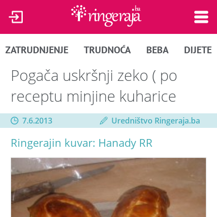
ZATRUDNJENJE
TRUDNOĆA
BEBA
DIJETE
Pogača uskršnji zeko ( po
receptu minjine kuharice
7.6.2013
Uredništvo Ringeraja.ba
Ringerajin kuvar: Hanady RR