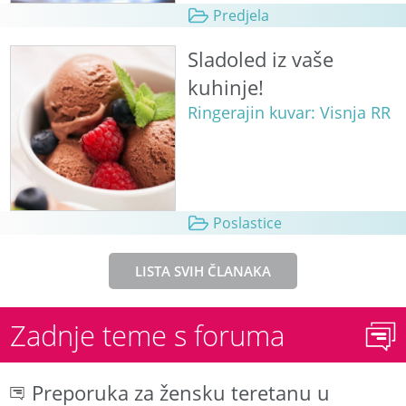
Predjela
Sladoled iz vaše
kuhinje!
Ringerajin kuvar: Visnja RR
Poslastice
LISTA SVIH ČLANAKA
Zadnje teme s foruma
Preporuka za žensku teretanu u