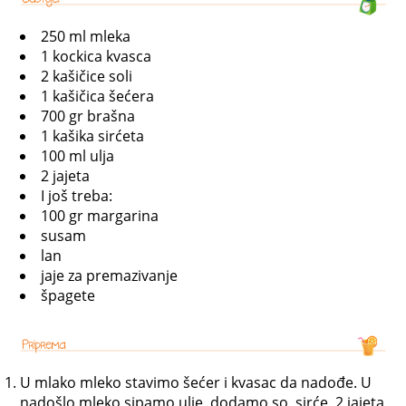
250 ml mleka
1 kockica kvasca
2 kašičice soli
1 kašičica šećera
700 gr brašna
1 kašika sirćeta
100 ml ulja
2 jajeta
I još treba:
100 gr margarina
susam
lan
jaje za premazivanje
špagete
U mlako mleko stavimo šećer i kvasac da nadođe. U
nadošlo mleko sipamo ulje, dodamo so, sirće, 2 jajeta