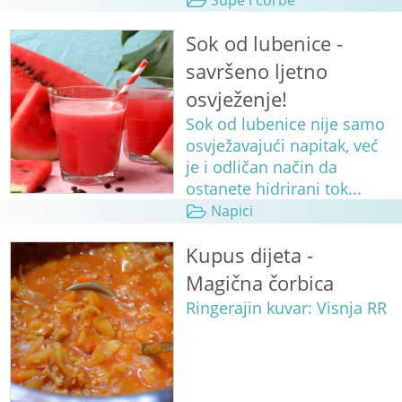
Supe i čorbe
Sok od lubenice -
savršeno ljetno
osvježenje!
Sok od lubenice nije samo
osvježavajući napitak, već
je i odličan način da
ostanete hidrirani tok...
Napici
Kupus dijeta -
Magična čorbica
Ringerajin kuvar: Visnja RR