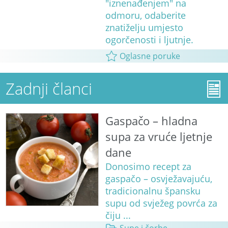
"iznenađenjem" na
odmoru, odaberite
znatiželju umjesto
ogorčenosti i ljutnje.
Oglasne poruke
Zadnji članci
Gaspačo – hladna
supa za vruće ljetnje
dane
Donosimo recept za
gaspačo – osvježavajuću,
tradicionalnu špansku
supu od svježeg povrća za
čiju ...