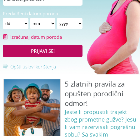
Predviđeni datum poroda
Izračunaj datum poroda
PRIJAVI SE!
Opšti uslovi korištenja
5 zlatnih pravila za
opušten porodični
odmor!
Jeste li propustili trajekt
zbog prometne gužve? Jesu
li vam rezervisali pogrešnu
sobu? Sa svakim