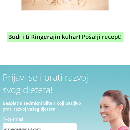
Budi i ti Ringerajin kuhar!
Pošalji recept!
Prijavi se i prati razvoj
svog djeteta!
Besplatni sedmični bilten koji pažljivo
prati razvoj vašeg djeteta.
Tvoj email