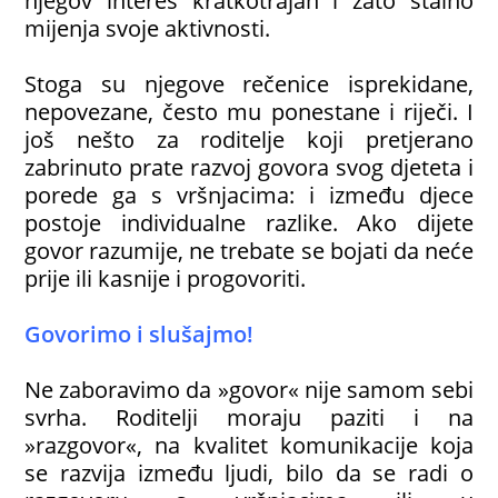
njegov interes kratkotrajan i zato stalno
mijenja svoje aktivnosti.
Stoga su njegove rečenice isprekidane,
nepovezane, često mu ponestane i riječi. I
još nešto za roditelje koji pretjerano
zabrinuto prate razvoj govora svog djeteta i
porede ga s vršnjacima: i između djece
postoje individualne razlike. Ako dijete
govor razumije, ne trebate se bojati da neće
prije ili kasnije i progovoriti.
Govorimo i slušajmo!
Ne zaboravimo da »govor« nije samom sebi
svrha. Roditelji moraju paziti i na
»razgovor«, na kvalitet komunikacije koja
se razvija između ljudi, bilo da se radi o