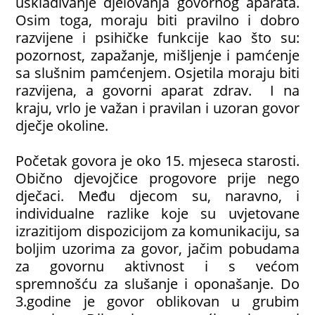
usklađivanje djelovanja govornog aparata.
Osim toga, moraju biti pravilno i dobro
razvijene i psihičke funkcije kao što su:
pozornost, zapažanje, mišljenje i pamćenje
sa slušnim pamćenjem. Osjetila moraju biti
razvijena, a govorni aparat zdrav. I na
kraju, vrlo je važan i pravilan i uzoran govor
dječje okoline.
Početak govora je oko 15. mjeseca starosti.
Obično djevojčice progovore prije nego
dječaci. Među djecom su, naravno, i
individualne razlike koje su uvjetovane
izrazitijom dispozicijom za komunikaciju, sa
boljim uzorima za govor, jačim pobudama
za govornu aktivnost i s većom
spremnošću za slušanje i oponašanje. Do
3.godine je govor oblikovan u grubim