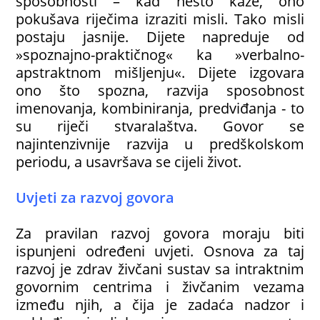
sposobnosti – kad nešto kaže, ono
pokušava riječima izraziti misli. Tako misli
postaju jasnije. Dijete napreduje od
»spoznajno-praktičnog« ka »verbalno-
apstraktnom mišljenju«. Dijete izgovara
ono što spozna, razvija sposobnost
imenovanja, kombiniranja, predviđanja - to
su riječi stvaralaštva. Govor se
najintenzivnije razvija u predškolskom
periodu, a usavršava se cijeli život.
Uvjeti za razvoj govora
Za pravilan razvoj govora moraju biti
ispunjeni određeni uvjeti. Osnova za taj
razvoj je zdrav živčani sustav sa intraktnim
govornim centrima i živčanim vezama
između njih, a čija je zadaća nadzor i