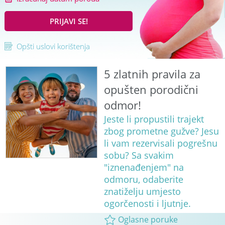
PRIJAVI SE!
Opšti uslovi korištenja
5 zlatnih pravila za
opušten porodični
odmor!
Jeste li propustili trajekt
zbog prometne gužve? Jesu
li vam rezervisali pogrešnu
sobu? Sa svakim
"iznenađenjem" na
odmoru, odaberite
znatiželju umjesto
ogorčenosti i ljutnje.
Oglasne poruke