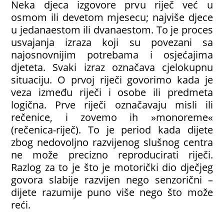
Neka djeca izgovore prvu riječ već u
osmom ili devetom mjesecu; najviše djece
u jedanaestom ili dvanaestom. To je proces
usvajanja izraza koji su povezani sa
najosnovnijim potrebama i osjećajima
djeteta. Svaki izraz označava cjelokupnu
situaciju. O prvoj riječi govorimo kada je
veza između riječi i osobe ili predmeta
logična. Prve riječi označavaju misli ili
rečenice, i zovemo ih »monoreme«
(rečenica-riječ). To je period kada dijete
zbog nedovoljno razvijenog slušnog centra
ne može precizno reproducirati riječi.
Razlog za to je što je motorički dio dječjeg
govora slabije razvijen nego senzorični –
dijete razumije puno više nego što može
reći.