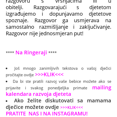
razgovoru s vršnjacima ili u
obitelji. Razgovarajući s djetetom
izgrađujemo i dopunjavamo djetetove
spoznaje. Razgovor ga usmjerava na
samostalno razmišljanje i zaključivanje.
Razgovor nije jednosmjeran put!
Na Ringeraji
****
****
Još mnogo zanimljivih tekstova o vašoj dječici
>>>KLIK<<<
pročitajte ovdje
Da bi ste pratili razvoj vaše bebice možete ako se
mailing
prijavite i svakog ponedjeljka primate
kalendara razvoja djeteta
Ako želite d
iskutovati sa mamama
dječice možete ovdje
>>>KLIK<<<
PRATITE NAS I NA INSTAGRAMU!