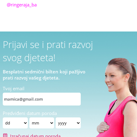
@ringeraja_ba
Prijavi se i prati razvoj
svog djeteta!
Besplatni sedmični bilten koji pažljivo
prati razvoj vašeg djeteta.
Tvoj email
Predviđeni datum poroda
Izračunaj datum poroda