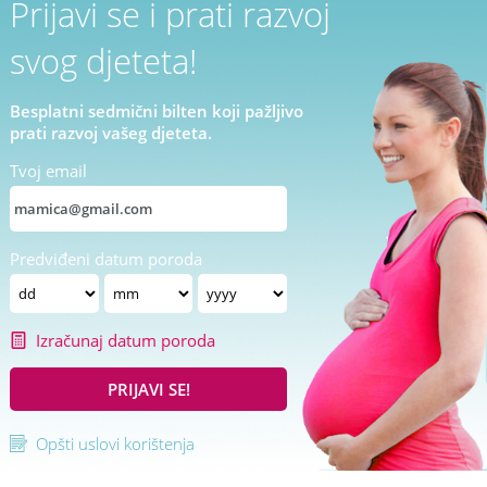
Prijavi se i prati razvoj
svog djeteta!
Besplatni sedmični bilten koji pažljivo
prati razvoj vašeg djeteta.
Tvoj email
Predviđeni datum poroda
Izračunaj datum poroda
PRIJAVI SE!
Opšti uslovi korištenja