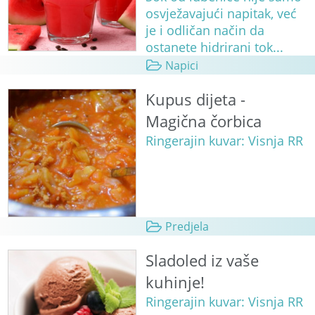
osvježavajući napitak, već
je i odličan način da
ostanete hidrirani tok...
Napici
Kupus dijeta -
Magična čorbica
Ringerajin kuvar: Visnja RR
Predjela
Sladoled iz vaše
kuhinje!
Ringerajin kuvar: Visnja RR