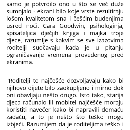
samo je potvrdilo ono u što se već duže
sumnjalo - ekrani bilo koje vrste rezultiraju
lošom kvalitetom sna i češćim buđenjima
usred noći. Cara Goodwin, psihologinja,
spisateljica dječjih knjiga i majka troje
djece, razumije s kakvim se sve izazovima
roditelji suočavaju kada je u pitanju
ograničavanje vremena provedenog pred
ekranima.
''Roditelji to najčešće dozvoljavaju kako bi
njihovo dijete bilo zaokupljeno i mirno dok
oni obavljaju nešto drugo. Isto tako, starija
djeca računalo ili mobitel najčešće moraju
koristiti navečer kako bi napravili domaću
zadaću, a to je nešto što teško mogu
izbjeći. Razumijem da je roditeljima teško i