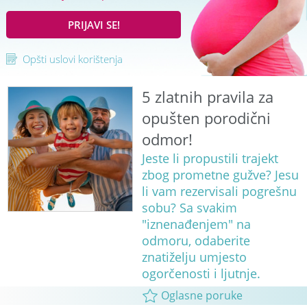
PRIJAVI SE!
Opšti uslovi korištenja
5 zlatnih pravila za
opušten porodični
odmor!
Jeste li propustili trajekt
zbog prometne gužve? Jesu
li vam rezervisali pogrešnu
sobu? Sa svakim
"iznenađenjem" na
odmoru, odaberite
znatiželju umjesto
ogorčenosti i ljutnje.
Oglasne poruke