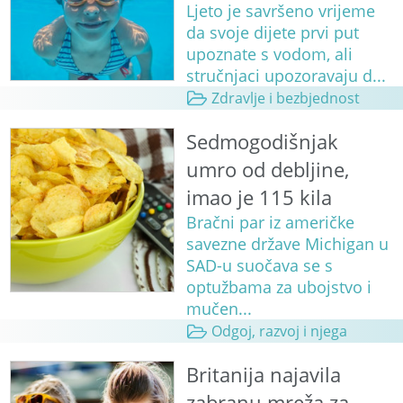
Ljeto je savršeno vrijeme
da svoje dijete prvi put
upoznate s vodom, ali
stručnjaci upozoravaju d...
Zdravlje i bezbjednost
Sedmogodišnjak
umro od debljine,
imao je 115 kila
Bračni par iz američke
savezne države Michigan u
SAD-u suočava se s
optužbama za ubojstvo i
mučen...
Odgoj, razvoj i njega
Britanija najavila
zabranu mreža za