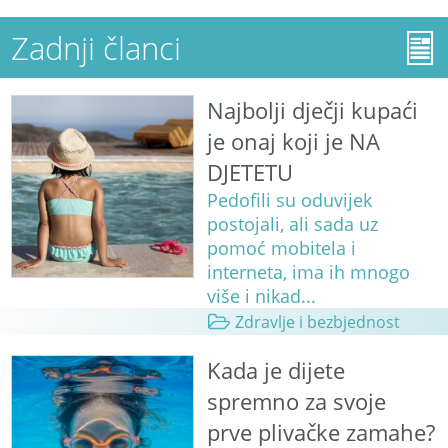
Zadnji članci
Najbolji dječji kupaći
je onaj koji je NA
DJETETU
Pedofili su oduvijek
postojali, ali sada uz
pomoć mobitela i
interneta, ima ih mnogo
više i nikad...
Zdravlje i bezbjednost
Kada je dijete
spremno za svoje
prve plivačke zamahe?