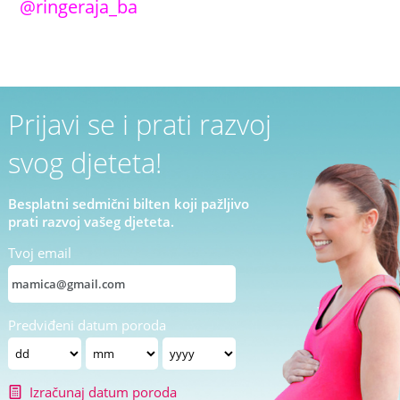
@ringeraja_ba
Prijavi se i prati razvoj
svog djeteta!
Besplatni sedmični bilten koji pažljivo
prati razvoj vašeg djeteta.
Tvoj email
Predviđeni datum poroda
Izračunaj datum poroda