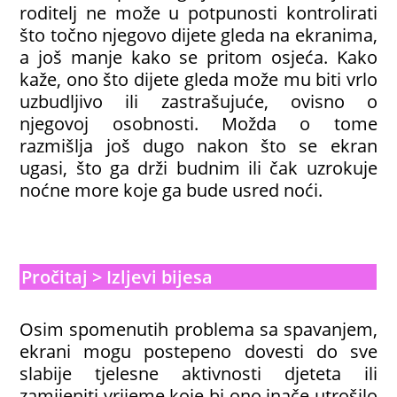
roditelj ne može u potpunosti kontrolirati
što točno njegovo dijete gleda na ekranima,
a još manje kako se pritom osjeća. Kako
kaže, ono što dijete gleda može mu biti vrlo
uzbudljivo ili zastrašujuće, ovisno o
njegovoj osobnosti. Možda o tome
razmišlja još dugo nakon što se ekran
ugasi, što ga drži budnim ili čak uzrokuje
noćne more koje ga bude usred noći.
Pročitaj > Izljevi bijesa
Osim spomenutih problema sa spavanjem,
ekrani mogu postepeno dovesti do sve
slabije tjelesne aktivnosti djeteta ili
zamijeniti vrijeme koje bi ono inače utrošilo