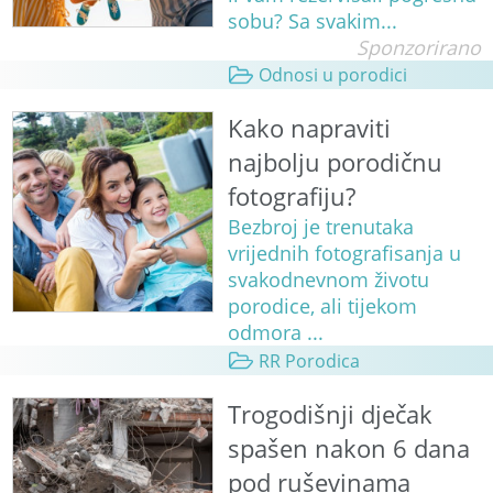
sobu? Sa svakim...
Sponzorirano
Odnosi u porodici
Kako napraviti
najbolju porodičnu
fotografiju?
Bezbroj je trenutaka
vrijednih fotografisanja u
svakodnevnom životu
porodice, ali tijekom
odmora ...
RR Porodica
Trogodišnji dječak
spašen nakon 6 dana
pod ruševinama