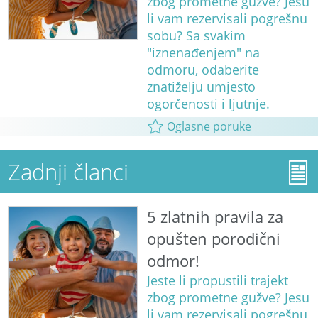
zbog prometne gužve? Jesu
li vam rezervisali pogrešnu
sobu? Sa svakim
"iznenađenjem" na
odmoru, odaberite
znatiželju umjesto
ogorčenosti i ljutnje.
Oglasne poruke
Zadnji članci
5 zlatnih pravila za
opušten porodični
odmor!
Jeste li propustili trajekt
zbog prometne gužve? Jesu
li vam rezervisali pogrešnu