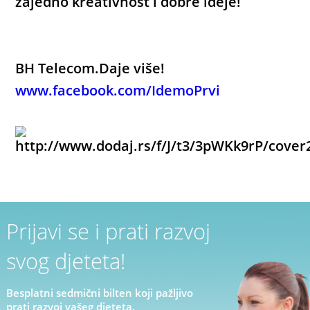
zajedno kreativnost i dobre ideje!
BH Telecom.Daje više!
www.facebook.com/IdemoPrvi
Prijavi se i prati razvoj
svog djeteta!
Besplatni sedmični bilten koji pažljivo
prati razvoj vašeg djeteta.