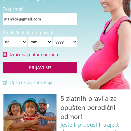
Tvoj email
Predviđeni datum poroda
Izračunaj datum poroda
PRIJAVI SE!
Opšti uslovi korištenja
5 zlatnih pravila za
opušten porodični
odmor!
Jeste li propustili trajekt