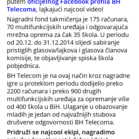
putem
oficijelnog Facebook profila BH
Telecoma
, lajkajući najcool video!
Nagradni fond takmičenja je 175 računara,
70 multifunkcijskih uređaja i odgovarajuća
mrežna oprema za čak 35 škola. U periodu
od 20.12. do 31.12.2014 slijedi sabiranje
pristiglih glasova/lajkova i glasova članova
komisije, te objavljivanje spiska škola
pobjednica.
BH Telecom je na ovaj način kroz nagradne
igre u proteklom periodu dodijelio preko
2200 računara i preko 900 drugih
multifunkcijskih uređaja za opremanje više
od 400 škola u BiH. Ulaganje u obazovanje
mladih je jedan od najvažnijih stubova
drušvene odgovornosti BH Telecoma.
Pridruži se najcool ekipi, nagradimo