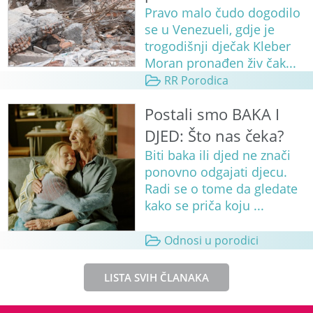
Pravo malo čudo dogodilo
se u Venezueli, gdje je
trogodišnji dječak Kleber
Moran pronađen živ čak...
RR Porodica
Postali smo BAKA I
DJED: Što nas čeka?
Biti baka ili djed ne znači
ponovno odgajati djecu.
Radi se o tome da gledate
kako se priča koju ...
Odnosi u porodici
LISTA SVIH ČLANAKA