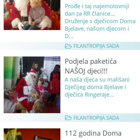
Prođe i taj najemotovniji
dan za RR članice...
Druženje s dječicom Doma
Bjelave, našom djecom i
D...
FILANTROPIJA SADA
Podjela paketića
NAŠOJ djeci!!!
A naša djeca su mališani
Dječijeg doma Bjelave i
dječica Ringeraje…
FILANTROPIJA SADA
112 godina Doma