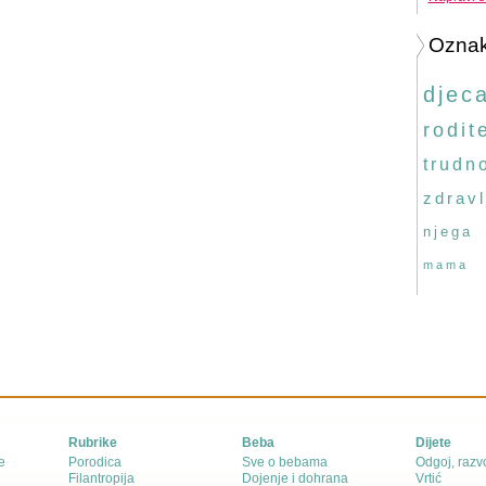
Ozna
djec
rodite
trudn
zdravl
njega
mama
Rubrike
Beba
Dijete
e
Porodica
Sve o bebama
Odgoj, razvo
Filantropija
Dojenje i dohrana
Vrtić