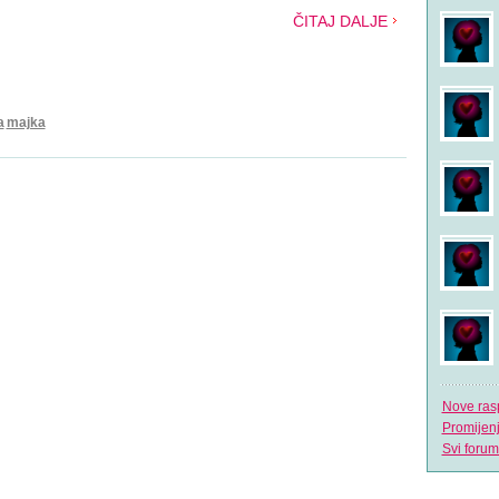
ČITAJ DALJE
a
majka
Nove ras
Promijen
Svi forum