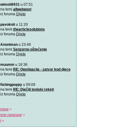
wimoti6931
u 07:51
Rođeno moje!
Najemotivnija i najljepša p
na temi
allwebpost
mame, za roditelj
iz foruma
Dijete
pavoknit
u 11:20
4 zabavne obiteljske igre
zimske dane
na temi
thearticlesolutions
Predlažemo vam četiri su
iz foruma
Dijete
obiteljske igre koje će n
Anoniman
u 23:49
Upravo sam tužio obrazov
na temi
Senzorno oštećenje
Možda učenici čine tek 20
iz foruma
Dijete
ali čine 100% na
muumm
u 18:36
Koja je tajna uspješnog s
na temi
RE: Opstipacija - zatvor kod djece
Video koji bi trebao vidjeti s
iz foruma
Dijete
fishingpoppy
u 09:09
Plavi telefon BiH
na temi
RE: Dječiji teniski reketi
Plavi telefon, savjetodavn
iz foruma
Dijete
besplatna linija za
prave
jene rasprave
i