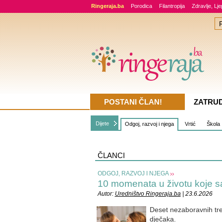
Ringeraja.ba
Porodica
Filantropija
Zdravlje, Lj
POSTANI ČLAN!
ZATRU
Dijete
Odgoj, razvoj i njega
Vrtić
Škola
ČLANCI
ODGOJ, RAZVOJ I NJEGA
10 momenata u životu koje
Autor:
Uredništvo Ringeraja.ba
| 23.6.2026
Deset nezaboravnih tre
dječaka.