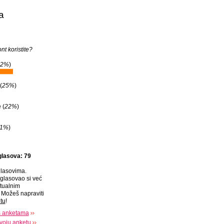
a
nt koristite?
42%
)
(
25%
)
 (
22%
)
11%
)
glasova: 79
lasovima.
glasovao si već
tualnim
Možeš napraviti
tu
!
s anketama
voju anketu