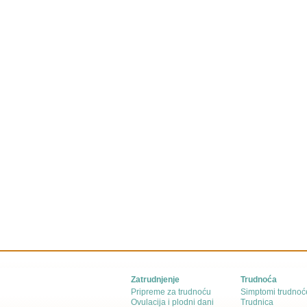
Zatrudnjenje
Trudnoća
Pripreme za trudnoću
Simptomi trudnoć
Ovulacija i plodni dani
Trudnica