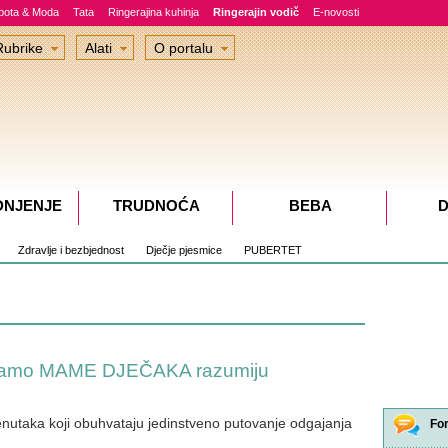
epota & Moda
Tata
Ringerajina kuhinja
Ringerajin vodič
E-novosti
Rubrike
Alati
O portalu
DNJENJE
TRUDNOĆA
BEBA
D
Zdravlje i bezbjednost
Dječje pjesmice
PUBERTET
 samo MAME DJEČAKA razumiju
nutaka koji obuhvataju jedinstveno putovanje odgajanja
Fo