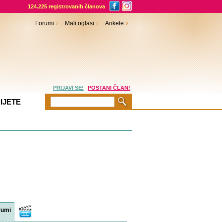
124.225 registrovanih članova
Forumi
Mali oglasi
Ankete
PRIJAVI SE!
POSTANI ČLAN!
IJETE
rumi
Video
sadržaji