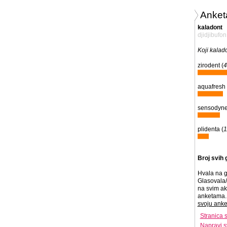
Anket
kaladont
djidjibufon
Koji kalado
zirodent (
aquafresh 
sensodyne
plidenta (
Broj svih 
Hvala na g
Glasovala/
na svim ak
anketama. 
svoju anke
Stranica 
Napravi s