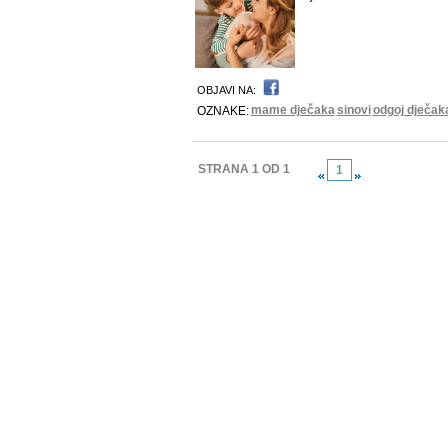
OBJAVI NA:
mame dječaka
sinovi
odgoj dječak
OZNAKE:
STRANA 1 OD 1
1