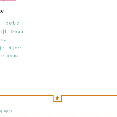
ke
a
bebe
lji
beba
oća
je
dijete
trudnica
j i njega