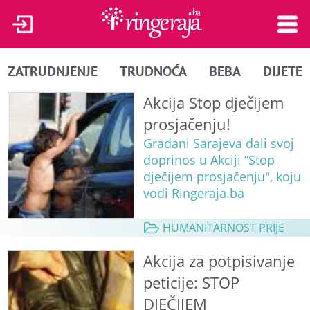
ZATRUDNJENJE
TRUDNOĆA
BEBA
DIJETE
Akcija Stop dječijem
prosjačenju!
Građani Sarajeva dali svoj
doprinos u Akciji “Stop
dječijem prosjačenju", koju
vodi Ringeraja.ba
HUMANITARNOST PRIJE
Akcija za potpisivanje
peticije: STOP
DJEČIJEM