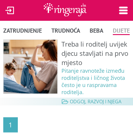
ZATRUDNJENJE
TRUDNOĆA
BEBA
DIJETE
Treba li roditelj uvijek
djecu stavljati na prvo
mjesto
Pitanje ravnoteže između
roditeljstva i ličnog života
često je u raspravama
roditelja.
ODGOJ, RAZVOJ I NJEGA
1