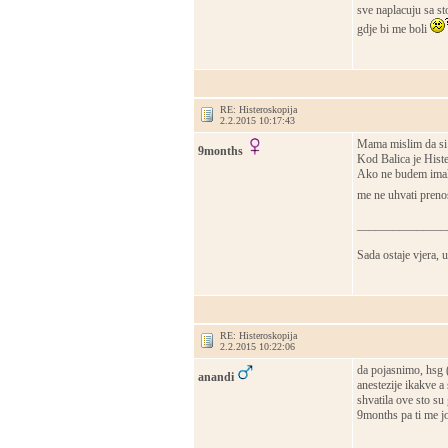
sve naplacuju sa st
gdje bi me boli
RE: Histeroskopija
2.2.2015 10:17:43
Mama mislim da si t
9months
Kod Balica je Histe
Ako ne budem imala 
me ne uhvati preno
_______________
Sada ostaje vjera, u
RE: Histeroskopija
2.2.2015 10:22:06
da pojasnimo, hsg 
anandi
anestezije ikakve a
shvatila ove sto su
9months pa ti me j