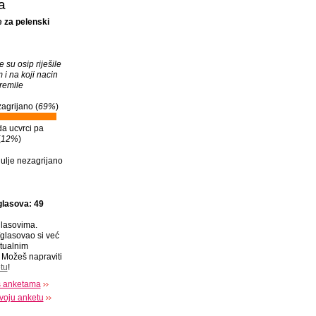
a
je za pelenski
 su osip riješile
 i na koji nacin
premile
agrijano (
69%
)
da ucvrci pa
(
12%
)
ulje nezagrijano
glasova: 49
lasovima.
glasovao si već
tualnim
Možeš napraviti
tu
!
s anketama
voju anketu