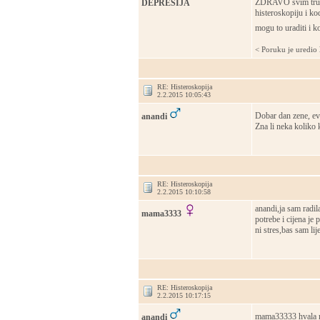
ZDRAVO svim trudil
DEPRESIJA
histeroskopiju i kod
mogu to uraditi i ko
< Poruku je uredio
RE: Histeroskopija
2.2.2015 10:05:43
Dobar dan zene, e
anandi
Zna li neka koliko 
RE: Histeroskopija
2.2.2015 10:10:58
anandi,ja sam radil
mama3333
potrebe i cijena je
ni stres,bas sam lij
RE: Histeroskopija
2.2.2015 10:17:15
mama33333 hvala n
anandi