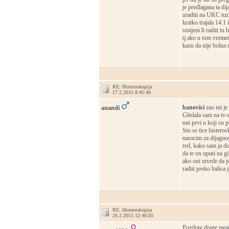
je predlagana ta dij
uraditi na UKC tuzl
kratko trajala 14.1 
smijem li raditi tu
tj.ako u tom vremen
kazu da nije bolna 
RE: Histeroskopija
17.2.2015 8:45:48
banovici
zao mi je 
anandi
Gledala sam na tv-u
oni prvi u koji su po
Sto se tice histero
narucim za dijagnos
red, kako sam ja do
da te on uputi na g
ako oni utvrde da j
raditi preko balica 
RE: Histeroskopija
26.2.2015 12:48:05
Pozdrav drage moje.