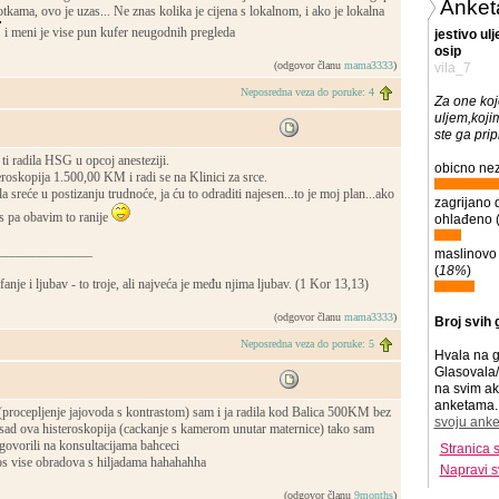
Anket
otkama, ovo je uzas... Ne znas kolika je cijena s lokalnom, i ako je lokalna
i meni je vise pun kufer neugodnih pregleda
jestivo ul
osip
(odgovor članu
mama3333
)
vila_7
Neposredna veza do poruke: 4
Za one koje
uljem,kojim
ste ga pri
i radila HSG u opcoj anesteziji.
obicno nez
roskopija 1.500,00 KM i radi se na Klinici za srce.
sreće u postizanju trudnoće, ja ću to odraditi najesen...to je moj plan...ako
zagrijano 
s pa obavim to ranije
ohlađeno 
______________
maslinovo 
(
18%
)
fanje i ljubav - to troje, ali najveća je među njima ljubav. (1 Kor 13,13)
(odgovor članu
mama3333
)
Broj svih 
Neposredna veza do poruke: 5
Hvala na g
Glasovala/
na svim ak
anketama. 
(procepljenje jajovoda s kontrastom) sam i ja radila kod Balica 500KM bez
svoju anke
 sad ova histeroskopija (cackanje s kamerom unutar maternice) tako sam
 govorili na konsultacijama bahceci
Stranica 
os vise obradova s hiljadama hahahahha
Napravi s
(odgovor članu
9months
)