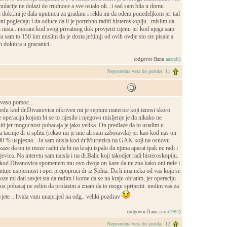
ulacije ne dolazi do trudnoce a sve ostalo ok...i sad sam bila u domu
i dokt.mi je dala uputnicu za gradinu i rekla mi da odem ponedeljkom jer tad
oni pogledaju i da odluce da li je potrebno raditi histeroskopiju...mislim da
i nista...moram kod svog privatnog dok provjerit cijenu jer kod njega sam
la sam to 150 km mislim da je dosta jeftiniji od ovih ovdje sto ste pisale a
h doktora u gracanici...
(odgovor članu
anandi
)
Neposredna veza do poruke: 11
vasu pomoc...
edu kod dr.Divanovica otkriven mi je septum materice koji iznosi skoro
 operaciju kojom bi se to rijesilo i njegovo misljenje je da nikako ne
i jer mogucnost pobacaja je jako velika. On predlaze da to uradim u
tacnije dr u splitu (rekao mi je ime ali sam zaboravila) jer kao kod nas on
100 % uspjesno.. Ja sam otisla kod dr.Murtezica na GAK koji na osnovu
aze da on to moze raditi da bi na kraju ispalo da njima aparat ipak ne radi i
evica. Na interetu sam naisla i na dr.Balic koji takodjer radi histeroskopiju.
kod Divanovica spomenem mu ovo dvoje on kaze da ne zna kako oni rade i
tuje uspjesnost i opet prepopruci dr iz Splita. Da li ima neka od vas koja se
oze mi dati savjet sta da radim i kome da se na kraju obratim, jer operaciju
oz pobacaj ne zelim da prolazim a znam da to mogu sprijeciti. molim vas za
jete .. hvala vam unaprijed na odg.. veliki pozdrav
(odgovor članu
amra1984
)
Neposredna veza do poruke: 12