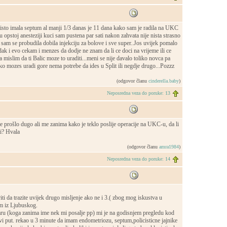
isto imala septum al manji 1/3 danas je 11 dana kako sam je radila na UKC
u opstoj anesteziji kuci sam pustena par sati nakon zahvata nije nista strasno
sam se probudila dobila injekciju za bolove i sve super..Jos uvijek pomalo
ak i evo cekam i menzes da dodje ne znam da li ce doci na vrijeme ili ce
 mislim da ti Balic moze to uraditi...meni se nije davalo toliko novca pa
o mozes uradi gore nema potrebe da ides u Split ili negdje drugo...Pozzz
(odgovor članu
cinderella.baby
)
Neposredna veza do poruke: 13
e prošlo dugo ali me zanima kako je teklo poslije operacije na UKC-u, da li
ti? Hvala
(odgovor članu
amra1984
)
Neposredna veza do poruke: 14
iti da trazite uvijek drugo misljenje ako ne i 3.( zbog mog iskustva u
m iz Ljubuskog.
u (koga zanima ime nek mi posalje pp) mi je na godisnjem pregledu kod
i put. rekao u 3 minute da imam endometriozu, septum,policisticne jajnike