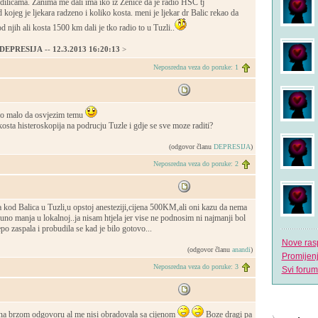
icama. Zanima me dali ima iko iz Zenice da je radio HSC tj
 kojeg je ljekara radzeno i koliko kosta. meni je ljekar dr Balic rekao da
d njih ali kosta 1500 km dali je tko radio to u Tuzli..
DEPRESIJA
--
12.3.2013 16:20:13
>
Neposredna veza do poruke: 1
vo malo da osvjezim temu
kosta histeroskopija na podrucju Tuzle i gdje se sve moze raditi?
(odgovor članu
DEPRESIJA
)
Neposredna veza do poruke: 2
a kod Balica u Tuzli,u opstoj anesteziji,cijena 500KM,ali oni kazu da nema
 puno manja u lokalnoj..ja nisam htjela jer vise ne podnosim ni najmanji bol
epo zaspala i probudila se kad je bilo gotovo...
Nove ras
(odgovor članu
anandi
)
Promijen
Neposredna veza do poruke: 3
Svi forum
a brzom odgovoru al me nisi obradovala sa cijenom
Boze dragi pa