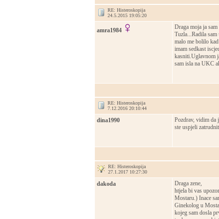
RE: Histeroskopija
24.5.2015 19:05:20
Draga moja ja sam 
amra1984
Tuzla...Radila sam 
malo me bolilo kad 
imam sedkast iscjed
kasniti.Uglavnom ja
sam isla na UKC ak
RE: Histeroskopija
7.12.2016 20:10:44
Pozdrav, vidim da j
dina1990
ste uspjeli zatrudni
RE: Histeroskopija
27.1.2017 10:27:30
Draga zene,
dakoda
htjela bi vas upozor
Mostaru.) Inace sa
Ginekolog u Mostar
kojeg sam dosla prv