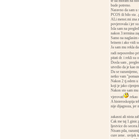
te da moram na hist
bude potreno.
Naravno da sam u s
PCOS ili bilo sta 
ALi menst.mi zna za
povjerovala i jer s
Isla sam na pregled
nakon 3.termina za
Samo na naglasim da
brinem i ako vidi se
Ja sam mu rekla da 
radi neposredno pri
pitati dr. i rekli s
Dosla sam , pregle
utvrdio da je kao m
Da se razumijemo, s
netko vam "pomaze"s
Nakon 2 tj.odem u d
koji je jako cijenjen
Nakon sto sam mu r
vjerovati
rekao 
A histeroskopija tek
nije dijagnoza, jer
zakasni ali nista za
Cak me taj 1.ginic
ljestvice do sece
Nisam pila, razumi
cure zene.. uvijek t