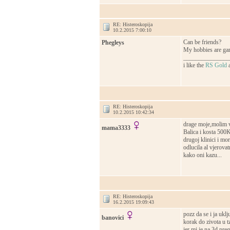
RE: Histeroskopija
10.2.2015 7:00:10
Can be friends?
Phegleys
My hobbies are gam
_______________
i like the
RS Gold
RE: Histeroskopija
10.2.2015 10:42:34
drage moje,molim v
mama3333
Balica i kosta 500
drugoj klinici i mo
odlucila al vjerova
kako oni kazu...
RE: Histeroskopija
16.2.2015 19:09:43
pozz da se i ja ukl
banovici
korak do zivota u t
jer mi je na 3d pre