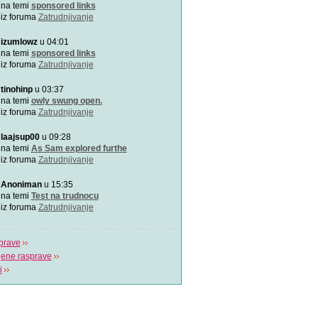
Doktori Bahceci Centra za 
na temi
sponsored links
vantjelesnu oplodnju
iz foruma
Zatrudnjivanje
izumlowz
u 04:01
"Gdje život počinje" - Bah
U sklopu Bahceci grupacije,
na temi
sponsored links
dugu 18 godin
iz foruma
Zatrudnjivanje
tinohinp
u 03:37
(Ne)plodnost i IVF postup
Više o plodnosti, neplodnos
na temi
owly swung open.
postupku van
iz foruma
Zatrudnjivanje
laajsup00
u 09:28
na temi
As Sam explored furthe
iz foruma
Zatrudnjivanje
Anoniman
u 15:35
na temi
Test na trudnocu
iz foruma
Zatrudnjivanje
prave
jene rasprave
i