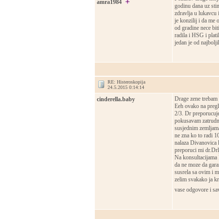
amra1984
godinu dana uz stim
zdravlja u lukavcu 
je konzilij i da me 
od gradine nece bit
radila i HSG i plati
jedan je od najbolji
RE: Histeroskopija
24.5.2015 0:14:14
Drage zene trebam 
cinderella.baby
Eeh ovako na pregl
2/3. Dr preporucuje
pokusavam zatrudnit
susjednim zemljama 
ne zna ko to radi 
nalaza Divanovica k
preporuci mi dr.Drlj
Na konsultacijama 
da ne moze da garan
susrela sa ovim i m
zelim svakako ja kr
vase odgovore i sav