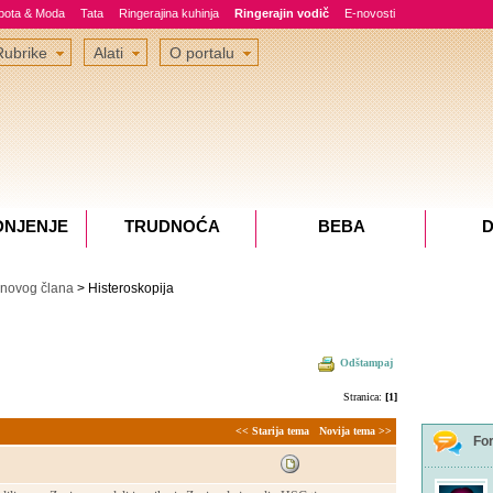
epota & Moda
Tata
Ringerajina kuhinja
Ringerajin vodič
E-novosti
Rubrike
Alati
O portalu
DNJENJE
TRUDNOĆA
BEBA
D
 novog člana
> Histeroskopija
Odštampaj
Stranica:
[1]
<< Starija tema
Novija tema >>
Fo