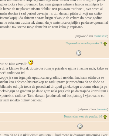
agnostticka i bas u trenutku kad sam ganjala nalaze s tim da sam htjela to
a bezze da ne placam nisam dobila i test pokazao trudnocu , sva sreca al
imala abortus i sad period cuvanja .. s tim da sam pitala dr koji me cistio
 histeroskopiju da skinem s vrata brigu rekao je da cekam do nove godine
u ne ostanem trudna tek dana i da je maternica osjetljiva pa da se oporavi al
metoda i tak sretno moje dame bit ce nam kako je zapisano
(odgovor članu
mama3333
)
Neposredna veza do poruke: 9
sto se tako zavrsilo
 dr iz klinike Korak do zivota i ona je pricala o njima i nacinu rada, kako su
celi raditi vto itd
skopije ja sam izganjala uputnicu za gradinu i nekidan kad sam otisla da se
ticku kao i obicno histeroskop ne radi i prava je procedura da se dode na
bila info od njih treba da porodicni dr uputi ginekologu u domu zdravlja pa
inekologiju na gradinu pa da te gore neki pregleda pa da zasjeda konzilijum i
e potrebno radit ce. Tako da sam ja odustala od besplatnog i vjerovatno cu
jer sam ionako njihov pacijent.
(odgovor članu
banovici
)
Neposredna veza do poruke: 10
..evo da se i ja ukljucim u ovu temu...kod mene je dvoroga maternica i vec