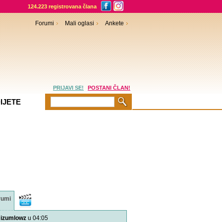
124.223 registrovana člana
Forumi
Mali oglasi
Ankete
PRIJAVI SE!
POSTANI ČLAN!
IJETE
rumi
Video
sadržaji
izumlowz
u 04:05
Pitajte naše doktore! - B