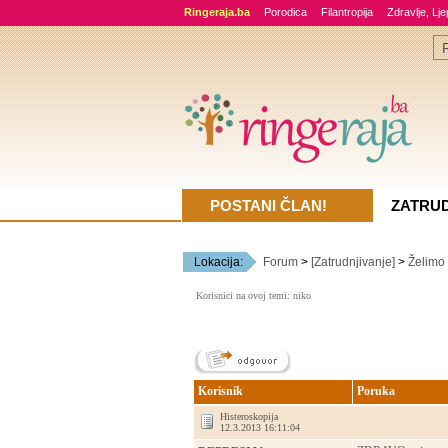
Ringeraja.ba
Porodica
Filantropija
Zdravlje, Lj
POSTANI ČLAN!
ZATRU
Lokacija:
Forum
>
[Zatrudnjivanje]
>
Želimo
Korisnici na ovoj temi: niko
Korisnik
Poruka
Histeroskopija
12.3.2013 16:11:04