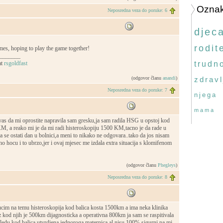
Ozna
Neposredna veza do poruke: 6
djec
rodite
es, hoping to play the game together!
_______
at
rsgoldfast
trudn
(odgovor članu
anandi
)
zdravl
Neposredna veza do poruke: 7
njega
mama
as da mi oprostite napravila sam gresku,ja sam radila HSG u opstoj kod
KM, a reako mi je da mi radi histeroskopiju 1500 KM,tacno je da rade u
ra se ostati dan u bolnici,a meni to nikako ne odgovara..tako da jos nisam
tno hocu i to ubrzo,jer i ovaj mjesec me izdala extra situacija s klomifenom
(odgovor članu
Phegleys
)
Neposredna veza do poruke: 8
jucim na temu histeroskopija kod balica kosta 1500km a ima neka klinika
z kod njih je 500km dijagnosticka a operativna 800km ja sam se raspitivala
gledu kod balica utvrdjena jednoroga maternica al nisu 100% sigurni pa mi