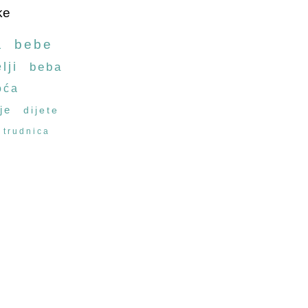
ke
a
bebe
lji
beba
oća
je
dijete
trudnica