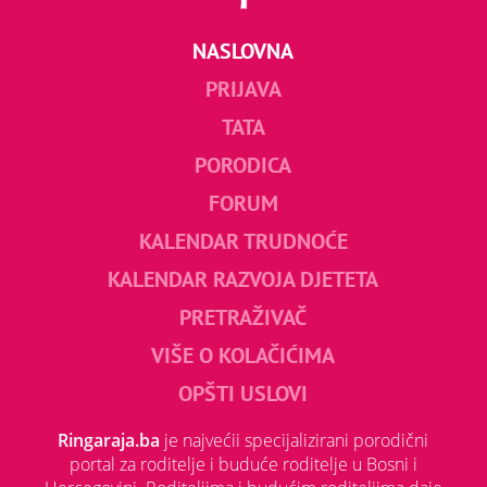
NASLOVNA
PRIJAVA
TATA
PORODICA
FORUM
KALENDAR TRUDNOĆE
KALENDAR RAZVOJA DJETETA
PRETRAŽIVAČ
VIŠE O KOLAČIĆIMA
OPŠTI USLOVI
Ringaraja.ba
je najvećii specijalizirani porodični
portal za roditelje i buduće roditelje u Bosni i