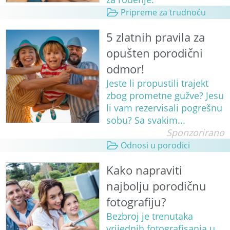
Pripreme za trudnoću
5 zlatnih pravila za
opušten porodični
odmor!
Jeste li propustili trajekt
zbog prometne gužve? Jesu
li vam rezervisali pogrešnu
sobu? Sa svakim...
Sponzorirano
Odnosi u porodici
Kako napraviti
najbolju porodičnu
fotografiju?
Bezbroj je trenutaka
vrijednih fotografisanja u