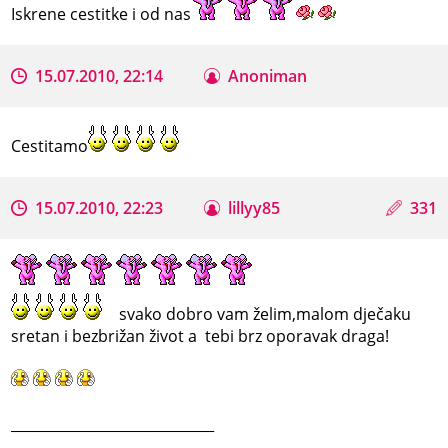
Iskrene cestitke i od nas
15.07.2010, 22:14
Anoniman
Cestitamo
15.07.2010, 22:23
lillyy85
331
svako dobro vam želim,malom dječaku
sretan i bezbrižan život a tebi brz oporavak draga!
_____________________________