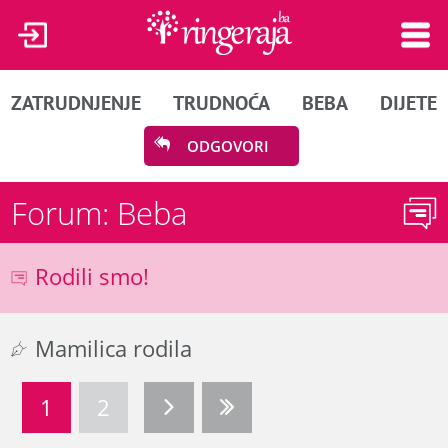
ZATRUDNJENJE
TRUDNOĆA
BEBA
DIJETE
ODGOVORI
Forum: Beba
Rodili smo!
Mamilica rodila
1
2