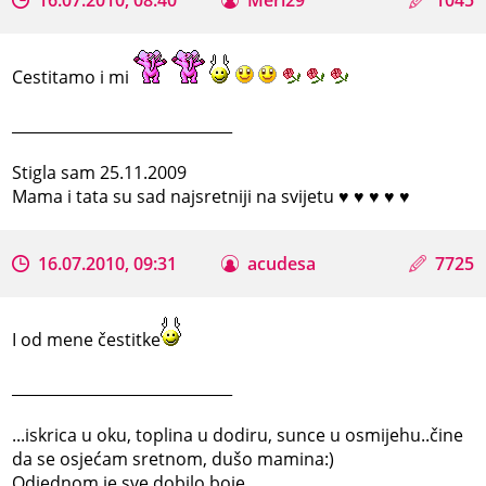
Cestitamo i mi
_____________________________
Stigla sam 25.11.2009
Mama i tata su sad najsretniji na svijetu ♥ ♥ ♥ ♥ ♥
16.07.2010, 09:31
acudesa
7725
I od mene čestitke
_____________________________
...iskrica u oku, toplina u dodiru, sunce u osmijehu..čine
da se osjećam sretnom, dušo mamina:)
Odjednom je sve dobilo boje...