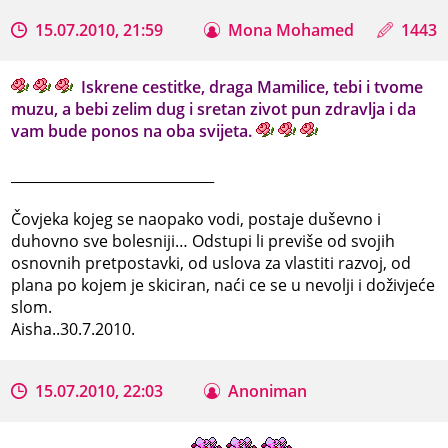
15.07.2010, 21:59
Mona Mohamed
1443
Iskrene cestitke, draga Mamilice, tebi i tvome
muzu, a bebi zelim dug i sretan zivot pun zdravlja i da
vam bude ponos na oba svijeta.
_____________________________
Čovjeka kojeg se naopako vodi, postaje duševno i
duhovno sve bolesniji… Odstupi li previše od svojih
osnovnih pretpostavki, od uslova za vlastiti razvoj, od
plana po kojem je skiciran, naći ce se u nevolji i doživjeće
slom.
Aisha..30.7.2010.
15.07.2010, 22:03
Anoniman