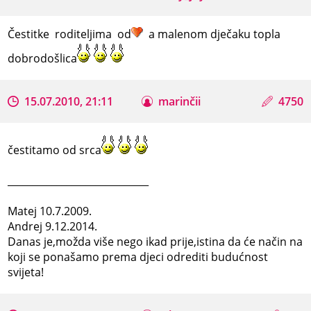
Čestitke roditeljima od
a malenom dječaku topla
dobrodošlica
15.07.2010, 21:11
marinčii
4750
čestitamo od srca
_____________________________
Matej 10.7.2009.
Andrej 9.12.2014.
Danas je,možda više nego ikad prije,istina da će način na
koji se ponašamo prema djeci odrediti budućnost
svijeta!