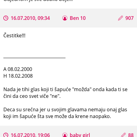
16.07.2010, 09:34
Ben 10
907
Čestitke!!!
_____________________________
A 08.02.2000
H 18.02.2008
Nada je tihi glas koji ti šapuće "možda" onda kada ti se
čini da ceo svet viče "ne".
Deca su srećna jer u svojim glavama nemaju onaj glas
koji im šapuće šta sve može da krene naopako.
16.07.2010, 19:06
baby girl
88