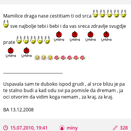
Mamilice draga nase cestitiam ti od srca
sve najbolje tebi i bebi i da vas sreca zdravlje svugdje
prate
_____________________________
Uspavala sam te duboko ispod grudi , al srce blizu je pa
te stalno budi a kad odu svi pa pomisle da dremam , ja
oci otvorim da vidim koga nemam , za kraj, za kraj.
BA 13.12.2008
15.07.2010, 19:41
miny
328