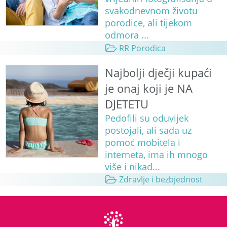
svakodnevnom životu
porodice, ali tijekom
odmora ...
RR Porodica
Najbolji dječji kupaći
je onaj koji je NA
DJETETU
Pedofili su oduvijek
postojali, ali sada uz
pomoć mobitela i
interneta, ima ih mnogo
više i nikad...
Zdravlje i bezbjednost