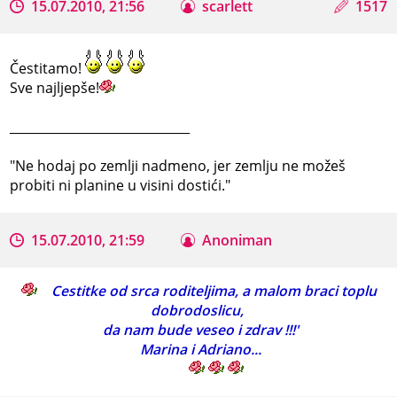
15.07.2010, 21:56
scarlett
1517
Čestitamo!
Sve najljepše!
_____________________________
"Ne hodaj po zemlji nadmeno, jer zemlju ne možeš
probiti ni planine u visini dostići."
15.07.2010, 21:59
Anoniman
Cestitke od srca roditeljima, a malom braci toplu
dobrodoslicu,
da nam bude veseo i zdrav !!!'
Marina i Adriano...