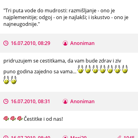
‎"Tri puta vode do mudrosti: razmišljanje - ono je
najplemenitije; odgoj - on je najlakši; i iskustvo - ono je
najneugodnije."
16.07.2010, 08:29
Anoniman
pridruzujem se cestitkama, da vam bude zdrav i ziv
puno godina zajedno sa vama...
16.07.2010, 08:31
Anoniman
Čestitke i od nas!
16.07.2010, 08:40
Meri29
1045