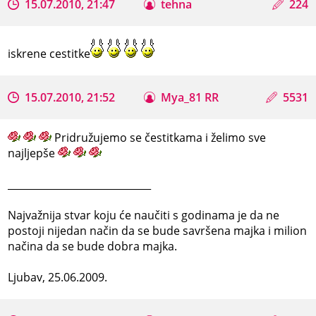
15.07.2010, 21:47
tehna
224
iskrene cestitke
15.07.2010, 21:52
Mya_81 RR
5531
Pridružujemo se čestitkama i želimo sve
najljepše
_____________________________
Najvažnija stvar koju će naučiti s godinama je da ne
postoji nijedan način da se bude savršena majka i milion
načina da se bude dobra majka.
Ljubav, 25.06.2009.