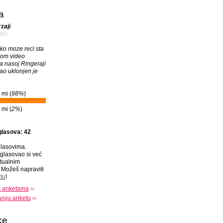
a
zaji
nic
eko moze reci sta
nom video
a nasoj Ringeraji
ao uklonjen je
 mi (
98%
)
 mi (
2%
)
glasova: 42
lasovima.
glasovao si već
tualnim
Možeš napraviti
tu
!
s anketama
voju anketu
ke