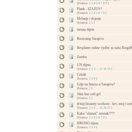
[Stranica:
2
3
4
5
6
7
8
9
]
Plank - IZAZOV!
[Stranica:
2
3
4
5
6
7
8
]
Mršanje i dojenje
[Stranica:
2
3
]
mesna dijeta
Bootcamp Sarajevo
Besplatne online vježbe za našu Ringe
Zumba
UN dijeta
[Stranica:
2
3
4
...
17
18
19
]
Celulit
[Stranica:
2
3
4
]
Gdje na fitness u Sarajevu?
[Stranica:
2
]
Slim line soft gel
[Stranica:
2
]
Insanity workout - krv, znoj i ca
[FAQ]
[Stranica:
2
3
4
...
25
26
27
]
Kako "skinuti" stomak????
[Stranica:
2
3
4
5
6
7
8
]
HRONO dijeta
[Stranica:
2
3
4
]