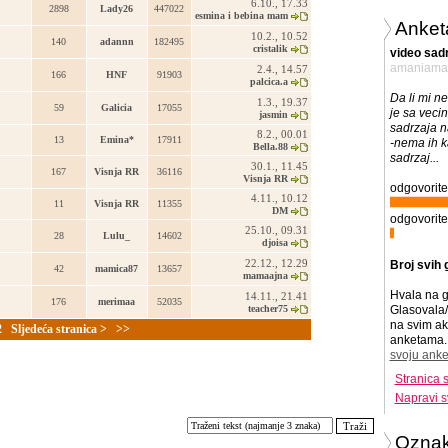
6.10., 17.33
2898
Lady26
447022
esmina i bebina mam
Anket
10.2., 10.52
140
adannn
182495
cristalik
video sadr
amaniama
2.4., 14.57
166
HNF
91903
palcica.a
Da li mi n
1.3., 19.37
59
Galicia
17055
je sa veci
jasmin
sadrzaja n
8.2., 00.01
13
Emina*
17911
-nema ih k
Bella.88
sadrzaj...
30.1., 11.45
167
Visnja RR
36116
Visnja RR
odgovorite
4.11., 10.12
11
Visnja RR
11355
DM
odgovorite
25.10., 09.31
28
Lulu_
14602
djoisa
22.12., 12.29
Broj svih 
42
mamica87
13657
mamaajna
Hvala na g
14.11., 21.41
176
merimaa
52035
teacher75
Glasovala/
na svim ak
2
Sljedeća stranica >
>>
anketama. 
svoju anke
Stranica 
Napravi s
Ozna