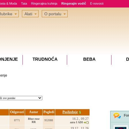
epota & Moda
Tata
Ringerajina kuhinja
Ringerajin vodič
E-novosti
Rubrike
Alati
O portalu
DNJENJE
TRUDNOĆA
BEBA
D
jenje
Odgovori
Autor
Pogledi
Posljednje
Fo
16.2., 09.27
Blue rose
8771
952088
RR
azra I ADI
19.12., 11.26