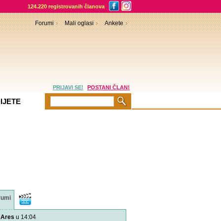
124.220 registrovanih članova
Forumi
Mali oglasi
Ankete
PRIJAVI SE!
POSTANI ČLAN!
IJETE
rumi
Video
sadržaji
Ares
u 14:04