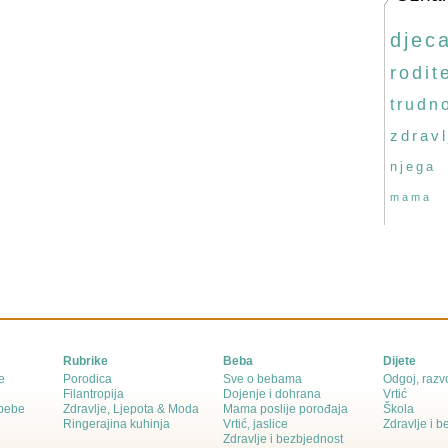
djec
rodite
trudn
zdravl
njega
mama
Rubrike
Beba
Dijete
e
Porodica
Sve o bebama
Odgoj, razvo
Filantropija
Dojenje i dohrana
Vrtić
 bebe
Zdravlje, Ljepota & Moda
Mama poslije porođaja
Škola
Ringerajina kuhinja
Vrtić, jaslice
Zdravlje i 
Zdravlje i bezbjednost