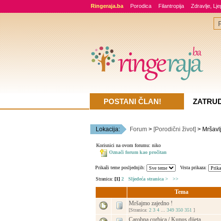
Ringeraja.ba
Porodica
Filantropija
Zdravlje, Lj
POSTANI ČLAN!
ZATRU
Lokacija:
Forum
>
[Porodični život]
> Mršavl
Korisnici na ovom forumu: niko
Označi forum kao pročitan
Prikaži teme posljednjih:
Vrsta prikaza:
Stranica:
[1]
2
Sljedeća stranica >
>>
Tema
Mršajmo zajedno !
[Stranica:
2
3
4
...
349
350
351
]
Carobna corbica / Kupus dijeta