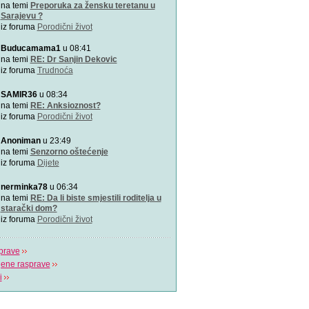
na temi
Preporuka za žensku teretanu u
Sarajevu ?
iz foruma
Porodični život
Buducamama1
u 08:41
na temi
RE: Dr Sanjin Dekovic
iz foruma
Trudnoća
SAMIR36
u 08:34
na temi
RE: Anksioznost?
iz foruma
Porodični život
Anoniman
u 23:49
na temi
Senzorno oštećenje
iz foruma
Dijete
nerminka78
u 06:34
na temi
RE: Da li biste smjestili roditelja u
starački dom?
iz foruma
Porodični život
prave
jene rasprave
i