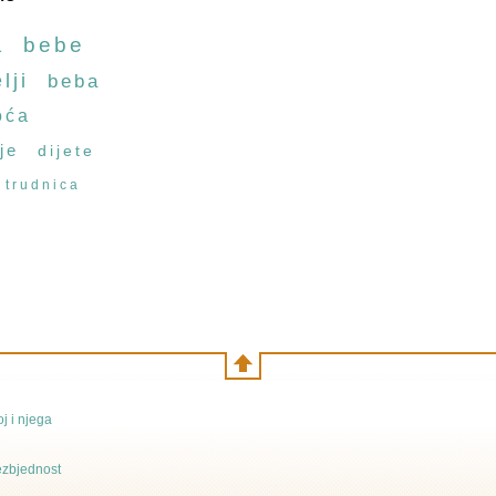
a
bebe
lji
beba
oća
je
dijete
trudnica
j i njega
bezbjednost