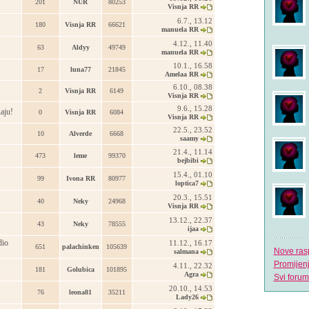
201
NUR
80253
Visnja RR
6.7., 13.12
180
Visnja RR
66621
manuela RR
4.12., 11.40
63
Aldyy
49749
manuela RR
10.1., 16.58
17
luna77
21845
Amelaa RR
6.10., 08.38
2
Visnja RR
6149
Visnja RR
9.6., 15.28
Raju!
0
Visnja RR
6084
Visnja RR
22.5., 23.52
10
Alverde
6668
saamy
21.4., 11.14
473
leme
99370
bejbibi
15.4., 01.10
99
Ivona RR
80977
loptica7
20.3., 15.51
40
Neky
24968
Visnja RR
13.12., 22.37
43
Neky
78555
ijaa
rdio
11.12., 16.17
651
palachinken
105639
Nove ras
salmana
Promijen
4.11., 22.32
181
Golubica
101895
Agra
Svi forum
20.10., 14.53
76
leona81
35211
Lady26