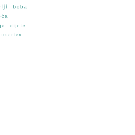
lji
beba
oća
je
dijete
trudnica