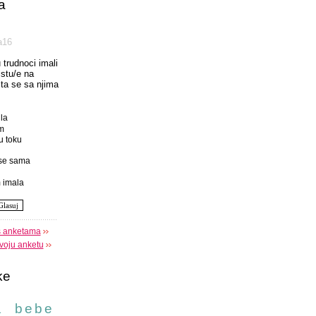
a
а16
u trudnoci imali
istu/e na
 sta se sa njima
la
m
u toku
se sama
 imala
s anketama
voju anketu
ke
a
bebe