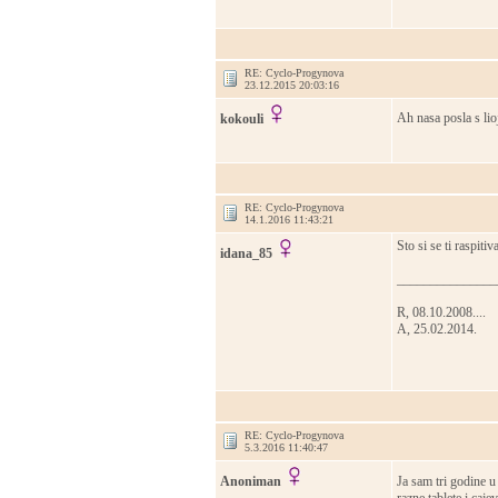
RE: Cyclo-Progynova
23.12.2015 20:03:16
Ah nasa posla s lio
kokouli
RE: Cyclo-Progynova
14.1.2016 11:43:21
Sto si se ti raspitival
idana_85
_______________
R, 08.10.2008....
A, 25.02.2014.
RE: Cyclo-Progynova
5.3.2016 11:40:47
Anoniman
Ja sam tri godine u