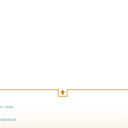
j i njega
bezbjednost