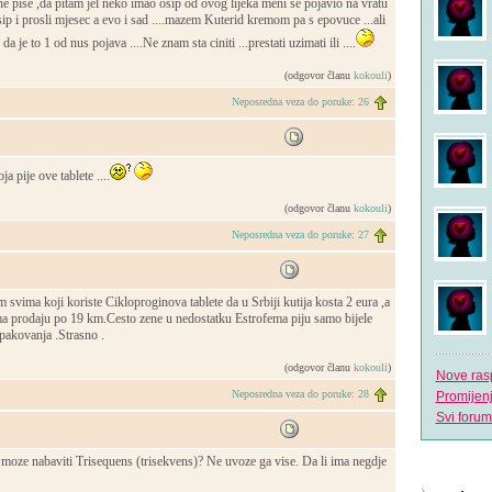
e pise ,da pitam jel neko imao osip od ovog lijeka meni se pojavio na vratu
sip i prosli mjesec a evo i sad ....mazem Kuterid kremom pa s epovuce ...ali
a je to 1 od nus pojava ....Ne znam sta ciniti ...prestati uzimati ili ....
(odgovor članu
kokouli
)
Neposredna veza do poruke: 26
ja pije ove tablete ....
(odgovor članu
kokouli
)
Neposredna veza do poruke: 27
 svima koji koriste Cikloproginova tablete da u Srbiji kutija kosta 2 eura ,a
a prodaju po 19 km.Cesto zene u nedostatku Estrofema piju samo bijele
 pakovanja .Strasno .
(odgovor članu
kokouli
)
Nove ras
Neposredna veza do poruke: 28
Promijen
Svi forum
 moze nabaviti Trisequens (trisekvens)? Ne uvoze ga vise. Da li ima negdje