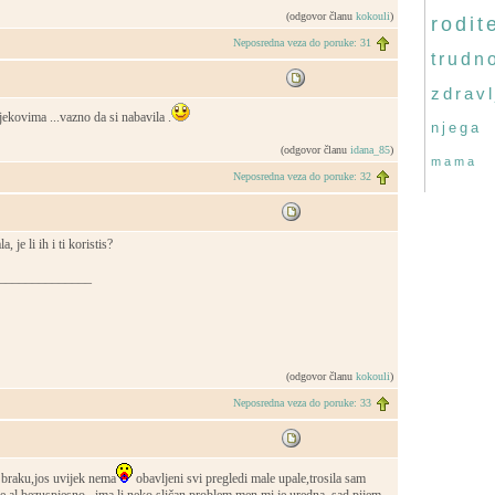
(odgovor članu
kokouli
)
rodite
Neposredna veza do poruke: 31
trudn
zdravl
jekovima ...vazno da si nabavila .
njega
(odgovor članu
idana_85
)
mama
Neposredna veza do poruke: 32
a, je li ih i ti koristis?
______________
(odgovor članu
kokouli
)
Neposredna veza do poruke: 33
 braku,jos uvijek nema
obavljeni svi pregledi male upale,trosila sam