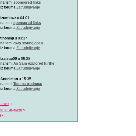
Doktori Bahceci Centra za 
na temi
sponsored links
vantjelesnu oplodnju
iz foruma
Zatrudnjivanje
izumlowz
u 04:01
"Gdje život počinje" - Bah
U sklopu Bahceci grupacije,
na temi
sponsored links
dugu 18 godin
iz foruma
Zatrudnjivanje
tinohinp
u 03:37
(Ne)plodnost i IVF postup
Više o plodnosti, neplodnos
na temi
owly swung open.
postupku van
iz foruma
Zatrudnjivanje
laajsup00
u 09:28
na temi
As Sam explored furthe
iz foruma
Zatrudnjivanje
Anoniman
u 15:35
na temi
Test na trudnocu
iz foruma
Zatrudnjivanje
prave
jene rasprave
i