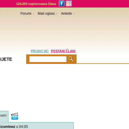
124.203 registrovana člana
Forumi
Mali oglasi
Ankete
PRIJAVI SE!
POSTANI ČLAN!
IJETE
rumi
Video
sadržaji
izumlowz
u 04:05
Pitajte naše doktore! - B