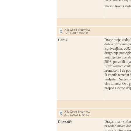
razne tablete i caj
macinu travu i stoli
RE: Cyclo-Progynova
17.11.2017 4:05:20
Drage moje, zadnji
Dora7
dobila prirodnim p
ispitivanjima. 2002
drugo nije pomoglo
koji nije bio operab
2013. potvrdili dij
istrazivackom cent
hromosom i da posto
ili impuls izmedju 
nasljedan. Savjeto
vise tumora. Ove go
propao i idemo dalj
RE: Cyclo-Progynova
25.11.2023 17:04:59
Draga, imam sličan
Dijana89
prirodno nisam dobi