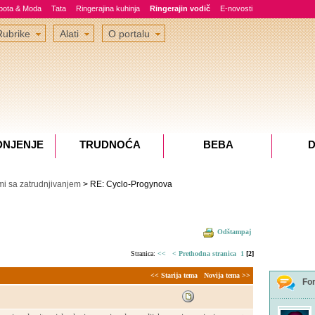
epota & Moda
Tata
Ringerajina kuhinja
Ringerajin vodič
E-novosti
Rubrike
Alati
O portalu
DNJENJE
TRUDNOĆA
BEBA
D
i sa zatrudnjivanjem
> RE: Cyclo-Progynova
Odštampaj
Stranica:
<<
< Prethodna stranica
1
[2]
<< Starija tema
Novija tema >>
Fo