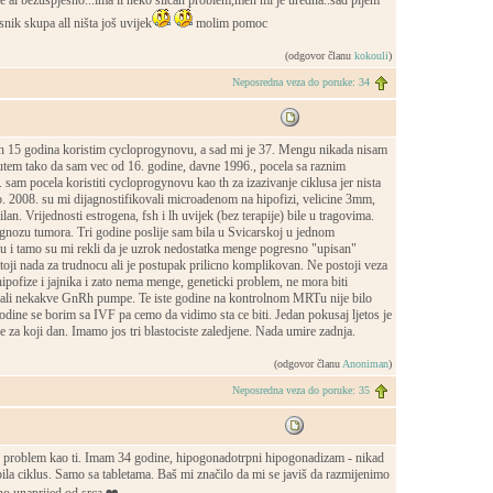
eve al bezuspjesno...ima li neko sličan problem,men mi je uredna..sad pijem
snik skupa all ništa još uvijek
molim pomoc
(odgovor članu
kokouli
)
Neposredna veza do poruke: 34
h 15 godina koristim cycloprogynovu, a sad mi je 37. Mengu nikada nisam
utem tako da sam vec od 16. godine, davne 1996., pocela sa raznim
. sam pocela koristiti cycloprogynovu kao th za izazivanje ciklusa jer nista
. 2008. su mi dijagnostifikovali microadenom na hipofizi, velicine 3mm,
ilan. Vrijednosti estrogena, fsh i lh uvijek (bez terapije) bile u tragovima.
agnozu tumora. Tri godine poslije sam bila u Svicarskoj u jednom
ru i tamo su mi rekli da je uzrok nedostatka menge pogresno "upisan"
ji nada za trudnocu ali je postupak prilicno komplikovan. Ne postoji veza
hipofize i jajnika i zato nema menge, geneticki problem, ne mora biti
vali nekakve GnRh pumpe. Te iste godine na kontrolnom MRTu nije bilo
dine se borim sa IVF pa cemo da vidimo sta ce biti. Jedan pokusaj ljetos je
e za koji dan. Imamo jos tri blastociste zaledjene. Nada umire zadnja.
(odgovor članu
Anoniman
)
Neposredna veza do poruke: 35
 problem kao ti. Imam 34 godine, hipogonadotrpni hipogonadizam - nikad
la ciklus. Samo sa tabletama. Baš mi značilo da mi se javiš da razmijenimo