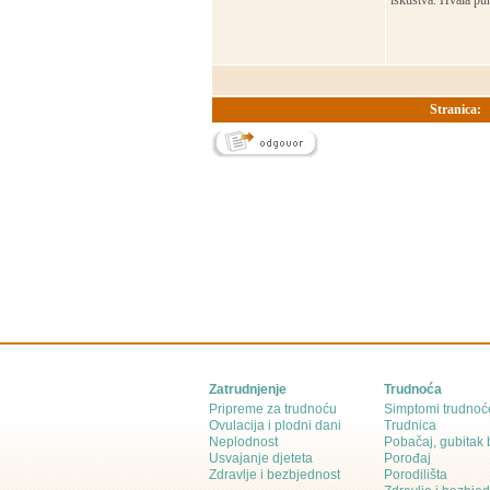
iskustva. Hvala pu
Stranica:
Zatrudnjenje
Trudnoća
Pripreme za trudnoću
Simptomi trudnoć
Ovulacija i plodni dani
Trudnica
Neplodnost
Pobačaj, gubitak
Usvajanje djeteta
Porođaj
Zdravlje i bezbjednost
Porodilišta