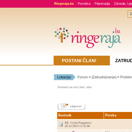
Ringeraja.ba
Porodica
Filantropija
Zdravlje, Lj
POSTANI ČLAN!
ZATRU
Lokacija:
Forum
>
[Zatrudnjivanje]
>
Problem
Korisnici na ovoj temi: niko
Korisnik
Poruka
RE: Cyclo-Progynova
20.12.2014 11:31:06