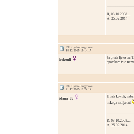
_______________
R, 08.10.2008....
A, 25.02.2014.
RE: Cyclo-Progynova
18.12.2015 19:14:17
Ja pitala ljetos za
kokouli
apotekara isto nema 
RE: Cyclo-Progynova
21.12.2015 12:24:14
Hvala kokuli, nabav
idana_85
nekoga moljakati.
_______________
R, 08.10.2008....
A, 25.02.2014.