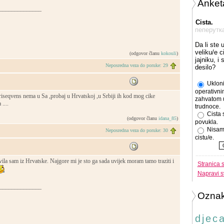
Anket
______________
Cista.
пеперутк
Da li ste 
veliku/e c
(odgovor članu
kokouli
)
jajniku, i
Neposredna veza do poruke: 29
desilo?
Ukloni
operativni
 Triseqvens nema u Sa ,probaj u Hrvatskoj ,u Srbiji ih kod mog cike
zahvatom 
....
trudnoce.
Cista 
(odgovor članu
idana_85
)
povukla.
Nisam
Neposredna veza do poruke: 30
cistu/e.
ila sam iz Hrvatske. Najgore mi je sto ga sada uvijek moram tamo traziti i
Stranica 
Napravi s
______________
Ozna
djec