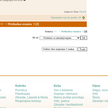
no unaprijed od srca ❤️
(odgovor članu
Dora7
)
Neposredna veza do poruke: 36
<<
< Prethodna stranica
1
[2]
Stranica:
<<
< Prethodna stranica
1
[2]
Idi na:
Rubrike
Beba
Dijete
e
Porodica
Sve o bebama
Odgoj, razvo
Filantropija
Dojenje i dohrana
Vrtić
 bebe
Zdravlje, Ljepota & Moda
Mama poslije porođaja
Škola
Ringerajina kuhinja
Vrtić, jaslice
Zdravlje i 
Zdravlje i bezbjednost