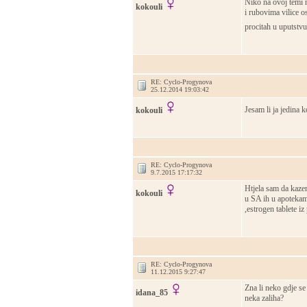
Niko na ovoj temi n
kokouli
i rubovima vilice o
procitah u uputstvu d
RE: Cyclo-Progynova
25.12.2014 19:03:42
Jesam li ja jedina ko
kokouli
RE: Cyclo-Progynova
9.7.2015 17:17:32
Htjela sam da kazem
kokouli
u SA ih u apotekam
,estrogen tablete iz
RE: Cyclo-Progynova
11.12.2015 9:27:47
Zna li neko gdje se
idana_85
neka zaliha?