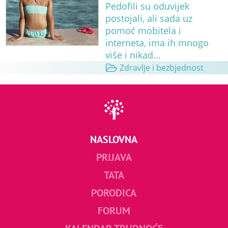
Pedofili su oduvijek
postojali, ali sada uz
pomoć mobitela i
interneta, ima ih mnogo
više i nikad...
Zdravlje i bezbjednost
NASLOVNA
PRIJAVA
TATA
PORODICA
FORUM