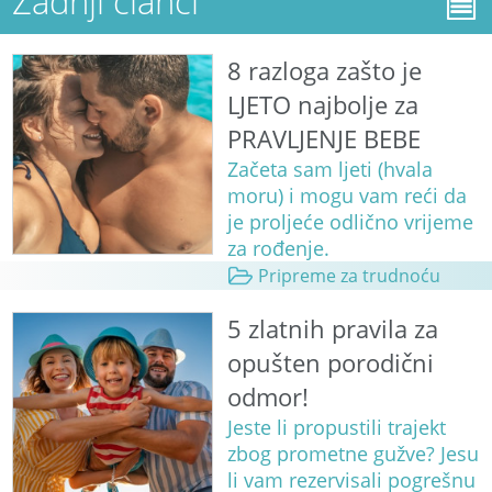
Zadnji članci
8 razloga zašto je
LJETO najbolje za
PRAVLJENJE BEBE
Začeta sam ljeti (hvala
moru) i mogu vam reći da
je proljeće odlično vrijeme
za rođenje.
Pripreme za trudnoću
5 zlatnih pravila za
opušten porodični
odmor!
Jeste li propustili trajekt
zbog prometne gužve? Jesu
li vam rezervisali pogrešnu