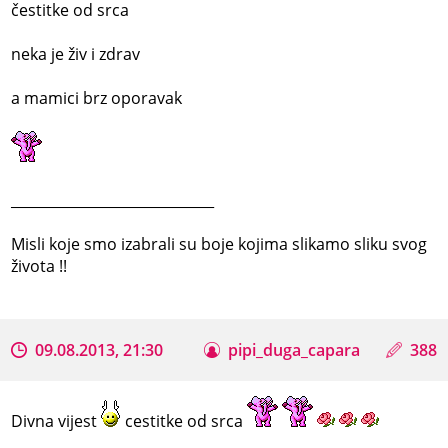
čestitke od srca
neka je živ i zdrav
a mamici brz oporavak
_____________________________
Misli koje smo izabrali su boje kojima slikamo sliku svog
života !!
09.08.2013, 21:30
pipi_duga_capara
388
Divna vijest
cestitke od srca