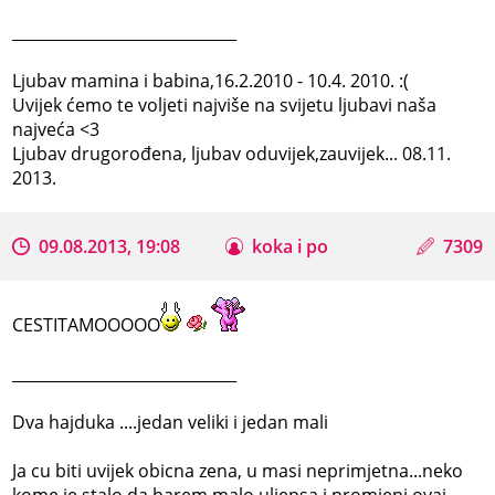
_____________________________
Ljubav mamina i babina,16.2.2010 - 10.4. 2010. :(
Uvijek ćemo te voljeti najviše na svijetu ljubavi naša
najveća <3
Ljubav drugorođena, ljubav oduvijek,zauvijek... 08.11.
2013.
09.08.2013, 19:08
koka i po
7309
CESTITAMOOOOO
_____________________________
Dva hajduka ....jedan veliki i jedan mali
Ja cu biti uvijek obicna zena, u masi neprimjetna...neko
kome je stalo da barem malo uljepsa i promjeni ovaj