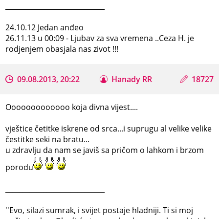
_____________________________
24.10.12 Jedan anđeo
26.11.13 u 00:09 - Ljubav za sva vremena ..Ceza H. je
rodjenjem obasjala nas zivot !!!
09.08.2013, 20:22
Hanady RR
18727
Ooooooooooooo koja divna vijest....
vještice četitke iskrene od srca...i suprugu al velike velike
čestitke seki na bratu...
u zdravlju da nam se javiš sa pričom o lahkom i brzom
porodu
_____________________________
''Evo, silazi sumrak, i svijet postaje hladniji. Ti si moj