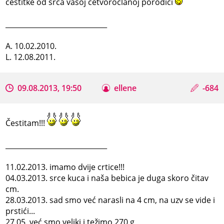
cestitke od srca vasoj cetvoroclanoj porodici
_____________________________
A. 10.02.2010.
L. 12.08.2011.
09.08.2013, 19:50
ellene
-684
Čestitam!!!
_____________________________
11.02.2013. imamo dvije crtice!!!
04.03.2013. srce kuca i naša bebica je duga skoro čitav
cm.
28.03.2013. sad smo već narasli na 4 cm, na uzv se vide i
prstići...
27.05. već smo veliki i težimo 270 g