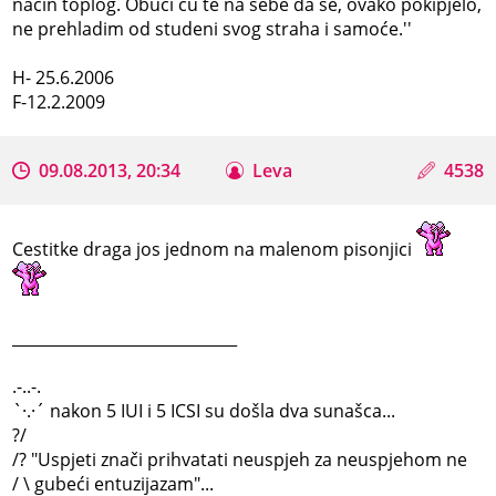
način toplog. Obući ću te na sebe da se, ovako pokipjelo,
ne prehladim od studeni svog straha i samoće.''
H- 25.6.2006
F-12.2.2009
09.08.2013, 20:34
Leva
4538
Cestitke draga jos jednom na malenom pisonjici
_____________________________
.-..-.
`·.·´ nakon 5 IUI i 5 ICSI su došla dva sunašca...
?/
/? "Uspjeti znači prihvatati neuspjeh za neuspjehom ne
/ \ gubeći entuzijazam"...