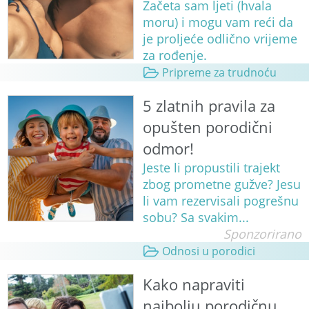
Začeta sam ljeti (hvala
moru) i mogu vam reći da
je proljeće odlično vrijeme
za rođenje.
Pripreme za trudnoću
5 zlatnih pravila za
opušten porodični
odmor!
Jeste li propustili trajekt
zbog prometne gužve? Jesu
li vam rezervisali pogrešnu
sobu? Sa svakim...
Sponzorirano
Odnosi u porodici
Kako napraviti
najbolju porodičnu