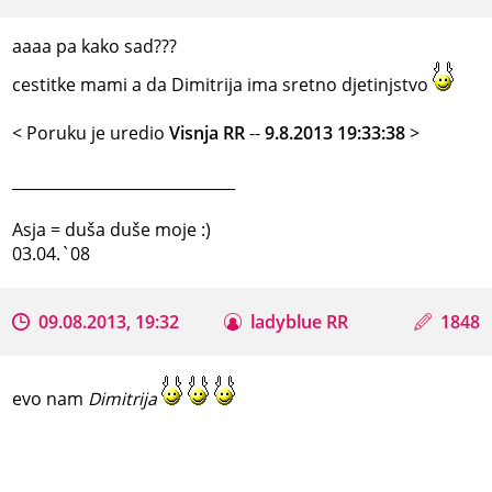
aaaa pa kako sad???
cestitke mami a da Dimitrija ima sretno djetinjstvo
< Poruku je uredio
Visnja RR
--
9.8.2013 19:33:38
>
_____________________________
Asja = duša duše moje :)
03.04.`08
09.08.2013, 19:32
ladyblue RR
1848
evo nam
Dimitrija