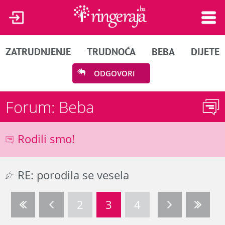
ZATRUDNJENJE
TRUDNOĆA
BEBA
DIJETE
ODGOVORI
Forum: Beba
Rodili smo!
RE: porodila se vesela
2
3
4