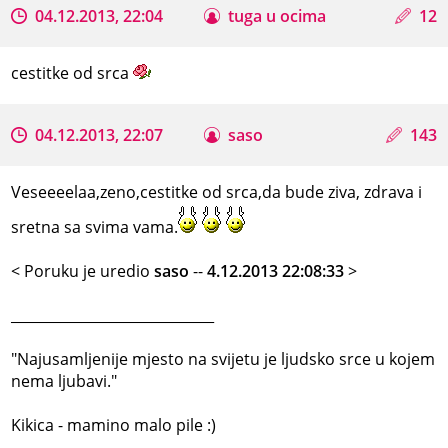
04.12.2013, 22:04
tuga u ocima
12
cestitke od srca
04.12.2013, 22:07
saso
143
Veseeeelaa,zeno,cestitke od srca,da bude ziva, zdrava i
sretna sa svima vama.
< Poruku je uredio
saso
--
4.12.2013 22:08:33
>
_____________________________
"Najusamljenije mjesto na svijetu je ljudsko srce u kojem
nema ljubavi."
Kikica - mamino malo pile :)