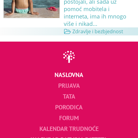
postojali, ali sada uz
pomoć mobitela i
interneta, ima ih mnogo
više i nikad...
Zdravlje i bezbjednost
NASLOVNA
PRIJAVA
TATA
PORODICA
FORUM
KALENDAR TRUDNOĆE