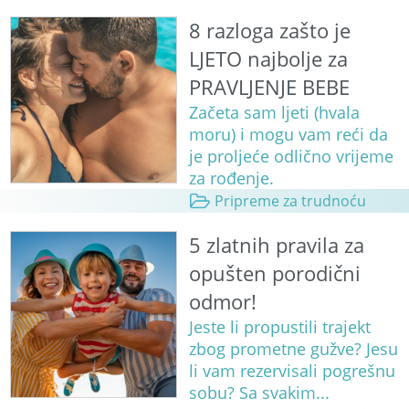
8 razloga zašto je
LJETO najbolje za
PRAVLJENJE BEBE
Začeta sam ljeti (hvala
moru) i mogu vam reći da
je proljeće odlično vrijeme
za rođenje.
Pripreme za trudnoću
5 zlatnih pravila za
opušten porodični
odmor!
Jeste li propustili trajekt
zbog prometne gužve? Jesu
li vam rezervisali pogrešnu
sobu? Sa svakim...