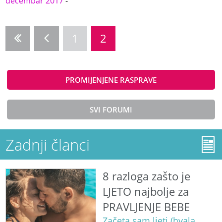
decembar 2017
-
1
2
PROMIJENJENE RASPRAVE
SVI FORUMI
Zadnji članci
8 razloga zašto je
LJETO najbolje za
PRAVLJENJE BEBE
Začeta sam ljeti (hvala