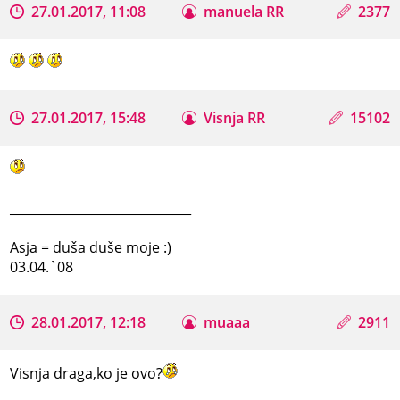
27.01.2017, 11:08
manuela RR
2377
27.01.2017, 15:48
Visnja RR
15102
_____________________________
Asja = duša duše moje :)
03.04.`08
28.01.2017, 12:18
muaaa
2911
Visnja draga,ko je ovo?