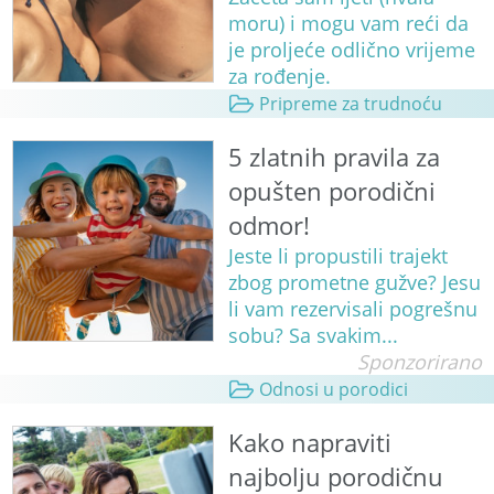
moru) i mogu vam reći da
je proljeće odlično vrijeme
za rođenje.
Pripreme za trudnoću
5 zlatnih pravila za
opušten porodični
odmor!
Jeste li propustili trajekt
zbog prometne gužve? Jesu
li vam rezervisali pogrešnu
sobu? Sa svakim...
Sponzorirano
Odnosi u porodici
Kako napraviti
najbolju porodičnu