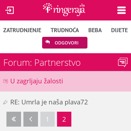
ZATRUDNJENJE
TRUDNOĆA
BEBA
DIJETE
ODGOVORI
Forum: Partnerstvo
U zagrljaju žalosti
RE: Umrla je naša plava72
1
2