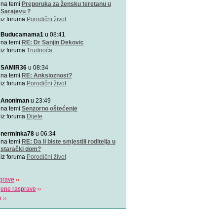
Zašto je važno u kojem pol
na temi
Preporuka za žensku teretanu u
porađamo? Koji su najbolj
Sarajevu ?
iz foruma
Porodični život
2000 grudnjaka, 2000 priča
Buducamama1
u 08:41
\"Podrška koju volim\"
na temi
RE: Dr Sanjin Dekovic
iz foruma
Trudnoća
Napitak koji topi masnoće
SAMIR36
u 08:34
Najjači napitak koji topi 
na temi
RE: Anksioznost?
za 7 dana
iz foruma
Porodični život
Odlična animacija o trudn
Anoniman
u 23:49
Ovu zaista zanimljivu kratk
na temi
Senzorno oštećenje
prikazuje trudno
iz foruma
Dijete
Aplikacija “Moj kalendar 
nerminka78
u 06:34
Praćenje kalendara će biti
na temi
RE: Da li biste smjestili roditelja u
mobilnu aplikaciju
starački dom?
iz foruma
Porodični život
prave
jene rasprave
i