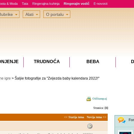
epota & Moda
Tata
Ringerajina kuhinja
Ringerajin vodič
E-novosti
Rubrike
Alati
O portalu
DNJENJE
TRUDNOĆA
BEBA
D
e igre
> Šaljie fotografije za "Zvijezda baby kalendara 2022!"
Odštampaj
Stranica:
[1]
<< Starija tema
Novija tema >>
Fo