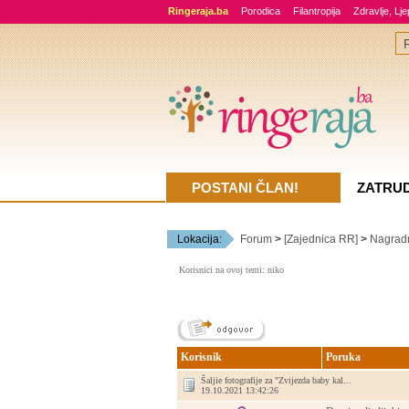
Ringeraja.ba
Porodica
Filantropija
Zdravlje, Lj
POSTANI ČLAN!
ZATRU
Lokacija:
Forum
>
[Zajednica RR]
>
Nagradn
Korisnici na ovoj temi: niko
Korisnik
Poruka
Šaljie fotografije za "Zvijezda baby kal...
19.10.2021 13:42:26