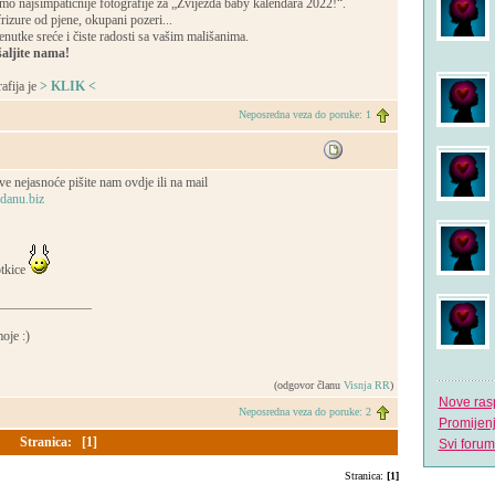
ramo najsimpatičnije fotografije za „Zvijezda baby kalendara 2022!“.
rizure od pjene, okupani pozeri...
renutke sreće i čiste radosti sa vašim mališanima.
šaljite nama!
afija je
> KLIK <
Neposredna veza do poruke: 1
e nejasnoće pišite nam ovdje ili na mail
danu.biz
tkice
______________
oje :)
(odgovor članu
Visnja RR
)
Nove ras
Neposredna veza do poruke: 2
Promijen
Stranica:
[1]
Svi forum
Stranica:
[1]