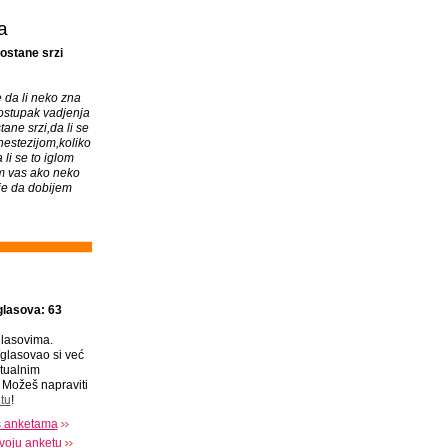
a
ostane srzi
da li neko zna
ostupak vadjenja
ane srzi,da li se
nestezijom,koliko
 li se to iglom
im vas ako neko
ije da dobijem
glasova: 63
lasovima.
glasovao si već
tualnim
Možeš napraviti
tu
!
s anketama
voju anketu