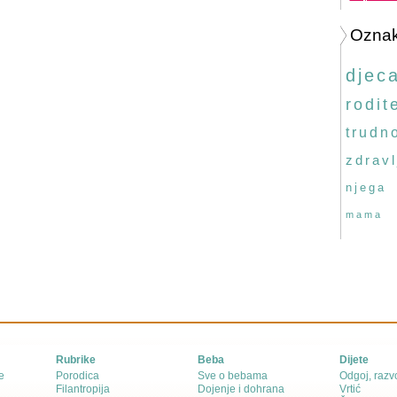
Ozna
djec
rodite
trudn
zdravl
njega
mama
Rubrike
Beba
Dijete
e
Porodica
Sve o bebama
Odgoj, razvo
Filantropija
Dojenje i dohrana
Vrtić