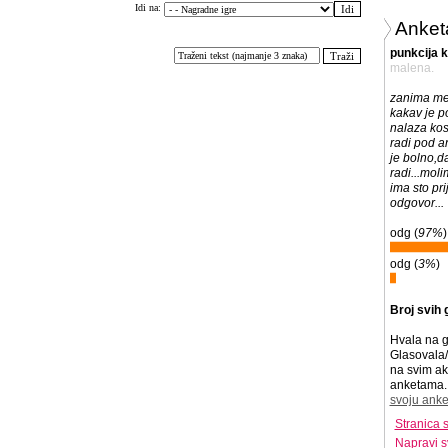
Idi na:
Anket
punkcija k
malena.
zanima me 
kakav je p
nalaza kost
radi pod a
je bolno,da
radi...mol
ima sto pr
odgovor...
odg (
97%
)
odg (
3%
)
Broj svih 
Hvala na g
Glasovala/
na svim ak
anketama. 
svoju anke
Stranica 
Napravi s