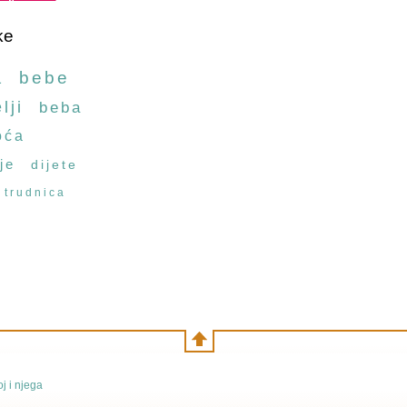
ke
a
bebe
lji
beba
oća
je
dijete
trudnica
j i njega