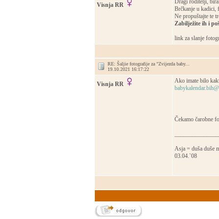
Dragi roditelji, bi
Visnja RR
Brčkanje u kadici, f
Ne propuštajte te t
Zabilježite ih i po
link za slanje fotogr
RE: Šaljie fotografije za "Zvijezda baby...
19.10.2021 16:17:22
Ako imate bilo kakv
Visnja RR
babykalendar.bih@
Čekamo čarobne fo
_______________
Asja = duša duše m
03.04.`08