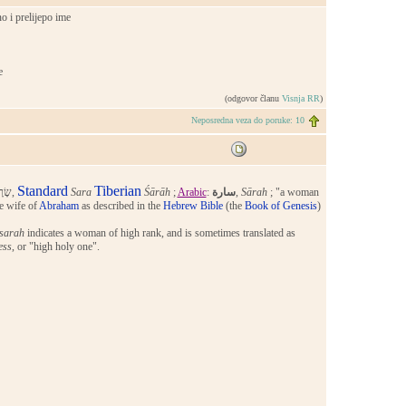
o i prelijepo ime
e
(odgovor članu
Visnja RR
)
Neposredna veza do poruke: 10
Standard
Tiberian
: שָׂרָה,
Sara
Śārāh
;
Arabic
:
سارة
,
Sārah
; "a woman
he wife of
Abraham
as described in the
Hebrew Bible
(the
Book of Genesis
)
sarah
indicates a woman of high rank, and is sometimes translated as
ess
, or "high holy one".