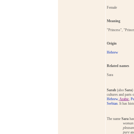
Female
Meaning
"Princess", "Prince
Origin
Hebrew
Related names
Sara
Sarah
(also
Sara
)
cultures and parts 
Hebrew
,
Arabic
,
Pe
Serbian
. It has his
The name
Sara
has
woman o
pleasan
pure
an