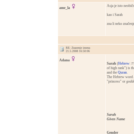
Asja je isto neobičn
ame_la
kao i Sarah
zna li neko značenj
RE: Znacenje imena
21.5.2008 16:50:06
Adana
Sarah
(
Hebrew
of high rank") is t
and the
Quran
.
The Hebrew word
"princess" or
godd
Sarah
Given Name
Gender