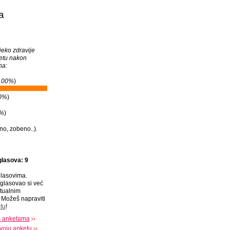
a
jeko zdravije
tetu nakon
na:
100%
)
0%
)
%
)
ino, zobeno..).
glasova: 9
lasovima.
glasovao si već
tualnim
Možeš napraviti
tu
!
s anketama
voju anketu