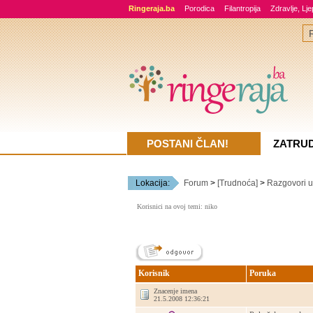
Ringeraja.ba
Porodica
Filantropija
Zdravlje, Lj
POSTANI ČLAN!
ZATRU
Lokacija:
Forum
>
[Trudnoća]
>
Razgovori u 
Korisnici na ovoj temi: niko
Korisnik
Poruka
Znacenje imena
21.5.2008 12:36:21