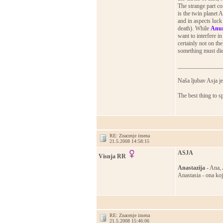
The strange part c
is the twin planet 
and in aspects luck
death). While
Anu
want to interfere in
certainly not on the
something must die
_______________
Naša ljubav Asja je
The best thing to s
RE: Znacenje imena
21.5.2008 14:58:15
ASJA
Visnja RR
Anastazija
- Ana,
Anastasia - ona koj
RE: Znacenje imena
21.5.2008 15:46:06