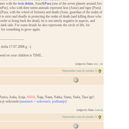
omes with the
twin deities
, Anur&
Pura
(one of the seven planets around Aro
AnPur), who with their totem animals represent lion (Anur) and tiger (Pura)
 (Pura, with the wheel of fortune) and death (Anur, guardian of the realm of
r
is strict and deadly in protecting the realm of death (and killing those who
 order to bring back the dead), he is not utterly negative in aspects, and
 dark side. For some druids he also represents the circle of life, for
 for something to grow again.
______________
 došla 17.07.2008.g :-)
pend on your children is TIME...
(odgovor članu
ame_la
)
Neposredna veza do poruke: 8
 Anica, Anka, Asija,
ASJA
, Naja, Nana, Natka, Stana, Staša, Tasa /grč.
a je uskrsnula (
anastasis = uskrsnuće, podizanje)/
(odgovor članu
Adana
)
Neposredna veza do poruke: 9