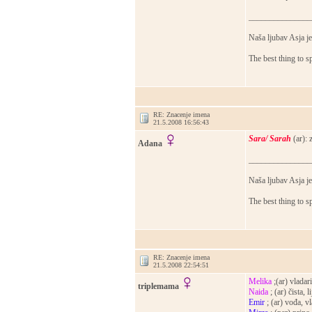
_______________
Naša ljubav Asja je
The best thing to s
RE: Znacenje imena
21.5.2008 16:56:43
Sara/ Sarah
(ar): 
Adana
_______________
Naša ljubav Asja je
The best thing to s
RE: Znacenje imena
21.5.2008 22:54:51
Melika
;(ar) vladari
triplemama
Naida
; (ar) čista, l
Emir
; (ar) vođa, v