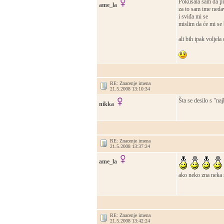
Pokušala sam da p
ame_la
za to sam ime neda
i sviđa mi se
mislim da će mi se 
ali bih ipak voljela
RE: Znacenje imena
21.5.2008 13:10:34
Šta se desilo s "n
nikka
RE: Znacenje imena
21.5.2008 13:37:24
ame_la
ako neko zna neka s
RE: Znacenje imena
21.5.2008 13:42:24