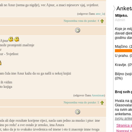
ali ne Anur (nema ga nigdje), vec Ajnur, a znaci mjesecev sjaj, svjetlost.
Anket
(odgovor članu
ame_la
)
Mlijeko.
Admin
Neposredna veza do poruke: 4
Koje je mli
davati dje
godinu da
a Ajnur
 može promjeniti značenje
Majčino. (
r
ur - Svjetlost
U prahu. (
Kravlje. (
0
 sam čula ime Anur kažu da su ga našli u nekoj knjizi
Biljno (soj
(
0%
)
 ih vidim
to knjiga
Broj svih 
(odgovor članu
Anoniman
)
Hvala na g
Neposredna veza do poruke: 5
Glasovala/
na svim ak
anketama. 
svoju anke
uda ali daje rezultate korijene rijeci, nasla sam jedno za musko i pise: ime
inu po redu! a sve ostalo je zensko, ima Anura
Stranica 
t, tako da je to svakako izvedenica od imene i eto ti znacenje imne tvoga
Napravi s