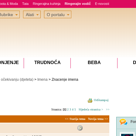
epota & Moda
Tata
Ringerajina kuhinja
Ringerajin vodič
E-novosti
Rubrike
Alati
O portalu
DNJENJE
TRUDNOĆA
BEBA
D
očekivanju (djeteta)
>
Imena
> Znacenje imena
Odštampaj
Stranica:
[1]
2
3
4
5
Sljedeća stranica >
>>
<< Starija tema
Novija tema >>
Fo