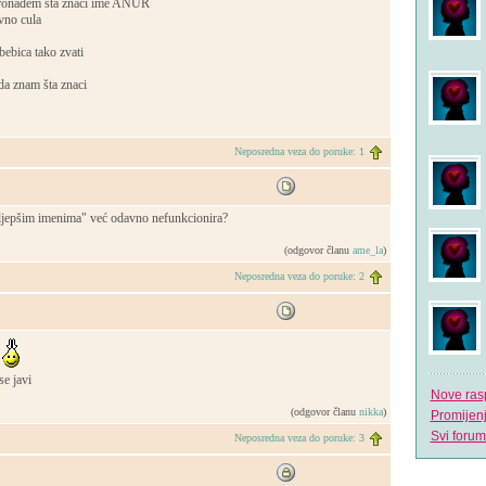
ronađem šta znaci ime ANUR
vno cula
bebica tako zvati
 da znam šta znaci
Neposredna veza do poruke: 1
ajljepšim imenima" već odavno nefunkcionira?
(odgovor članu
ame_la
)
Neposredna veza do poruke: 2
e javi
Nove ras
(odgovor članu
nikka
)
Promijen
Svi forum
Neposredna veza do poruke: 3