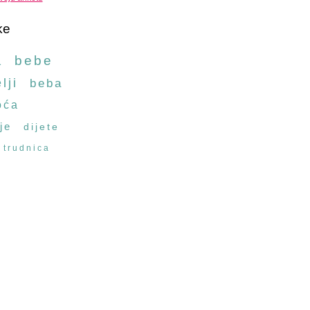
ke
a
bebe
lji
beba
oća
je
dijete
trudnica