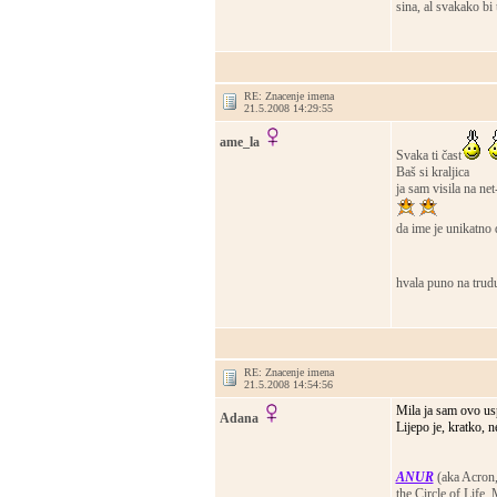
sina, al svakako bi 
RE: Znacenje imena
21.5.2008 14:29:55
ame_la
Svaka ti čast
Baš si kraljica
ja sam visila na net
da ime je unikatno 
hvala puno na trud
RE: Znacenje imena
21.5.2008 14:54:56
Mila ja sam ovo usp
Adana
Lijepo je, kratko, n
ANUR
(aka Acron,
the Circle of Life,