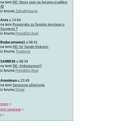
Zašto je važno u kojem pol
na temi
RE: Nova sam na forumu trudilice
porađamo? Koji su najbolj
😊
iz foruma
Zatrudnjivanje
2000 grudnjaka, 2000 priča
Ares
u 14:04
\"Podrška koju volim\"
na temi
Preporuka za žensku teretanu u
Sarajevu ?
iz foruma
Porodični život
Napitak koji topi masnoće
Najjači napitak koji topi 
Buducamama1
u 08:41
za 7 dana
na temi
RE: Dr Sanjin Dekovic
iz foruma
Trudnoća
Odlična animacija o trudn
Ovu zaista zanimljivu kratk
SAMIR36
u 08:34
prikazuje trudno
na temi
RE: Anksioznost?
iz foruma
Porodični život
Aplikacija “Moj kalendar 
Praćenje kalendara će biti
Anoniman
u 23:49
mobilnu aplikaciju
na temi
Senzorno oštećenje
iz foruma
Dijete
prave
jene rasprave
i