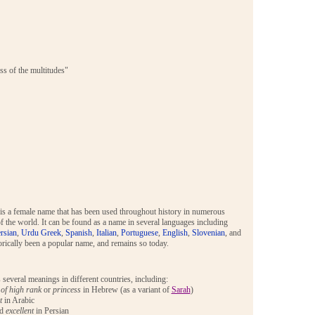
ss of the multitudes"
 is a female name that has been used throughout history in numerous
of the world. It can be found as a name in several languages including
rsian
,
Urdu
Greek
,
Spanish
,
Italian
,
Portuguese
,
English
,
Slovenian
, and
torically been a popular name, and remains so today.
 several meanings in different countries, including:
f high rank
or
princess
in Hebrew (as a variant of
Sarah
)
t
in Arabic
d
excellent
in Persian