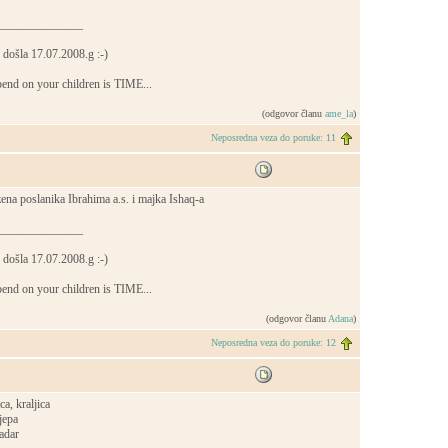
______________
 došla 17.07.2008.g :-)
pend on your children is TIME...
(odgovor članu
ame_la
)
Neposredna veza do poruke: 11
zena poslanika Ibrahima a.s. i majka Ishaq-a
______________
 došla 17.07.2008.g :-)
pend on your children is TIME...
(odgovor članu
Adana
)
Neposredna veza do poruke: 12
ca, kraljica
ijepa
ladar