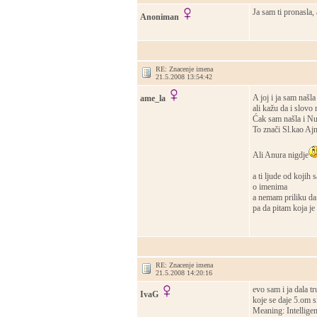
Ja sam ti pronasla, 
Anoniman
RE: Znacenje imena
21.5.2008 13:54:42
A joj i ja sam našl
ame_la
ali kažu da i slovo
Ćak sam našla i Nu
To znači Sl.kao Ajn
Ali Anura nigdje
a ti ljude od kojih
o imenima
a nemam priliku da
pa da pitam koja je 
RE: Znacenje imena
21.5.2008 14:20:16
evo sam i ja dala tr
IvaG
koje se daje 5.om s
Meaning: Intelligen