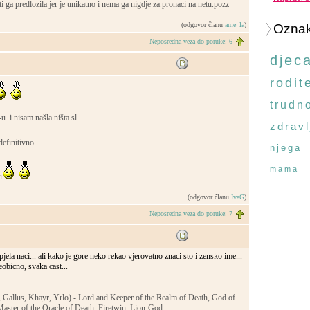
ti ga predlozila jer je unikatno i nema ga nigdje za pronaci na netu.pozz
(odgovor članu
ame_la
)
Ozna
Neposredna veza do poruke: 6
djec
rodite
trudn
-u i nisam našla ništa sl.
zdravl
definitivno
njega
mama
u
(odgovor članu
IvaG
)
Neposredna veza do poruke: 7
jela naci... ali kako je gore neko rekao vjerovatno znaci sto i zensko ime...
eobicno, svaka cast...
 Gallus, Khayr, Yrlo) - Lord and Keeper of the Realm of Death, God of
 Master of the Oracle of Death, Firetwin, Lion-God