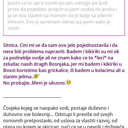
posto se to uprzi staviti po jelu odozgo pa ljudi
prste da pojedete. preporucujem svakoj da proba i
ja se isto slazem sa monom da je bolje sa pilecim
mesom. Evo ja spremam danas pa javim kako je
izaslo
Sitnica. Cini mi se da sam ovo jelo pojednostavila i da
nece biti problema napraviti. Badem i kikiriki su mi ok
za podneblje ovdje ali ne znam kako ce to *leci* na
zeludac nasih dragih Bosnjaka..Jer mi badem i kikiriki u
Bosni koristimo kao grickalice, ili badem u kolacima ali u
slanim jelima..
No probajte..Meni je ukusno.
_____________________________
Čovjeka kojeg se naopako vodi, postaje duševno i
duhovno sve bolesniji… Odstupi li previše od svojih
osnovnih pretpostavki, od uslova za vlastiti razvoj, od
plana po kojem je skiciran, naći ce se u nevolji i doživjeće