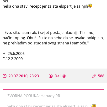
oči.
neka ona stavi recept jer zaista elspert je za njih
_____________________________
''Evo, silazi sumrak, i svijet postaje hladniji. Ti si moj
način toplog. Obući ću te na sebe da se, ovako pokipjelo,
ne prehladim od studeni svog straha i samoće.''
H- 25.6.2006
F-12.2.2009
20.07.2010, 23:23
Dalil@
588
IZVORNA PORUKA: Hanady RR
neka ona stavi recept jer zaista elspert je za njih