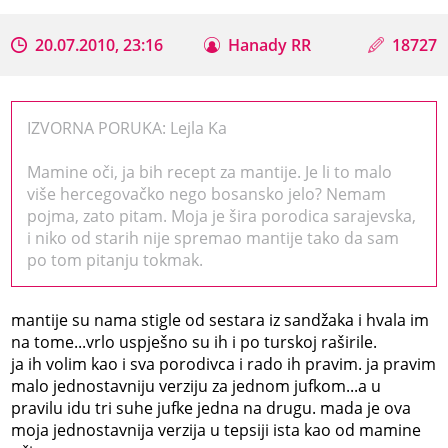
20.07.2010, 23:16
Hanady RR
18727
IZVORNA PORUKA: Lejla Ka
Mamine oči, ja bih recept za mantije. Je li to malo
više hercegovačko nego bosansko jelo? Nemam
pojma, zato pitam. Moja je šira porodica sarajevska,
i niko od starih nije spremao mantije tako da sam
po tom pitanju tokmak.
mantije su nama stigle od sestara iz sandžaka i hvala im
na tome...vrlo uspješno su ih i po turskoj raširile.
ja ih volim kao i sva porodivca i rado ih pravim. ja pravim
malo jednostavniju verziju za jednom jufkom...a u
pravilu idu tri suhe jufke jedna na drugu. mada je ova
moja jednostavnija verzija u tepsiji ista kao od mamine