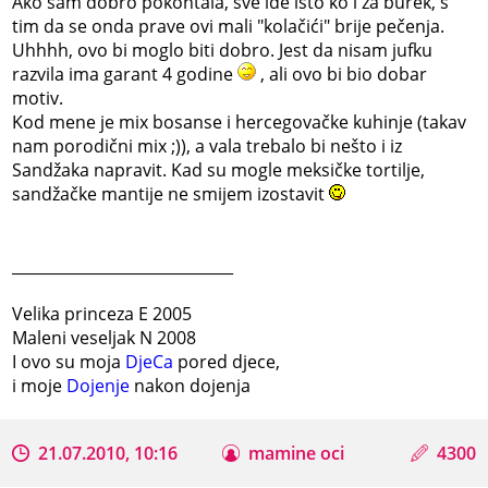
Ako sam dobro pokontala, sve ide isto ko i za burek, s
tim da se onda prave ovi mali "kolačići" brije pečenja.
Uhhhh, ovo bi moglo biti dobro. Jest da nisam jufku
razvila ima garant 4 godine
, ali ovo bi bio dobar
motiv.
Kod mene je mix bosanse i hercegovačke kuhinje (takav
nam porodični mix ;)), a vala trebalo bi nešto i iz
Sandžaka napravit. Kad su mogle meksičke tortilje,
sandžačke mantije ne smijem izostavit
_____________________________
Velika princeza E 2005
Maleni veseljak N 2008
I ovo su moja
DjeCa
pored djece,
i moje
Dojenje
nakon dojenja
21.07.2010, 10:16
mamine oci
4300