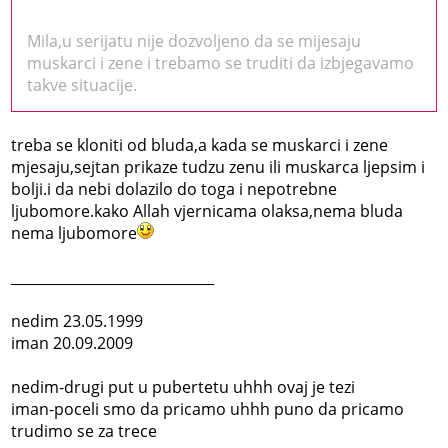
Mila,u serijatu nije dozvoljeno da se mijesaju
muskarci i zene i trebamo se truditi da izbjegavamo
takve situacije.
treba se kloniti od bluda,a kada se muskarci i zene
mjesaju,sejtan prikaze tudzu zenu ili muskarca ljepsim i
bolji.i da nebi dolazilo do toga i nepotrebne
ljubomore.kako Allah vjernicama olaksa,nema bluda
nema ljubomore
_____________________________
nedim 23.05.1999
iman 20.09.2009
nedim-drugi put u pubertetu uhhh ovaj je tezi
iman-poceli smo da pricamo uhhh puno da pricamo
trudimo se za trece