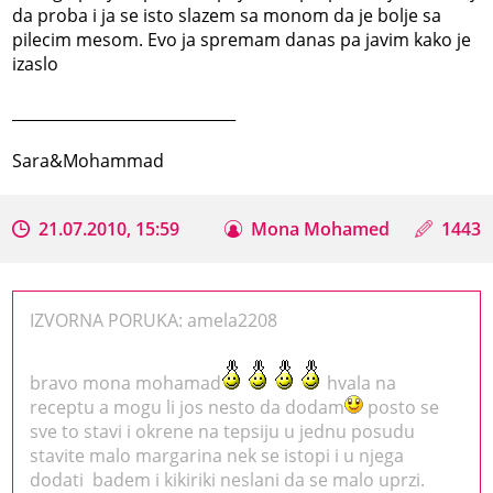
da proba i ja se isto slazem sa monom da je bolje sa
pilecim mesom. Evo ja spremam danas pa javim kako je
izaslo
_____________________________
Sara&Mohammad
21.07.2010, 15:59
Mona Mohamed
1443
IZVORNA PORUKA: amela2208
bravo mona mohamad
hvala na
receptu a mogu li jos nesto da dodam
posto se
sve to stavi i okrene na tepsiju u jednu posudu
stavite malo margarina nek se istopi i u njega
dodati badem i kikiriki neslani da se malo uprzi.