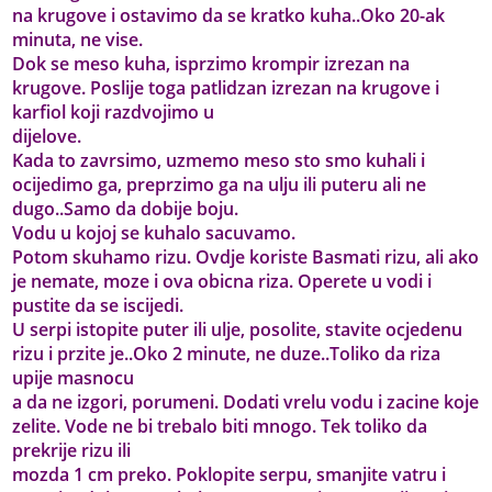
na krugove i ostavimo da se kratko kuha..Oko 20-ak
minuta, ne vise.
Dok se meso kuha, isprzimo krompir izrezan na
krugove. Poslije toga patlidzan izrezan na krugove i
karfiol koji razdvojimo u
dijelove.
Kada to zavrsimo, uzmemo meso sto smo kuhali i
ocijedimo ga, preprzimo ga na ulju ili puteru ali ne
dugo..Samo da dobije boju.
Vodu u kojoj se kuhalo sacuvamo.
Potom skuhamo rizu. Ovdje koriste Basmati rizu, ali ako
je nemate, moze i ova obicna riza. Operete u vodi i
pustite da se iscijedi.
U serpi istopite puter ili ulje, posolite, stavite ocjedenu
rizu i przite je..Oko 2 minute, ne duze..Toliko da riza
upije masnocu
a da ne izgori, porumeni. Dodati vrelu vodu i zacine koje
zelite. Vode ne bi trebalo biti mnogo. Tek toliko da
prekrije rizu ili
mozda 1 cm preko. Poklopite serpu, smanjite vatru i