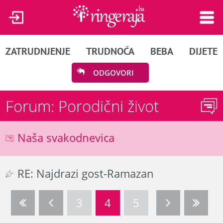
ZATRUDNJENJE
TRUDNOĆA
BEBA
DIJETE
ODGOVORI
Forum: Porodični život
Naša svakodnevica
RE: Najdrazi gost-Ramazan
3
4
5