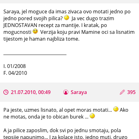
Saraya, jel moguce da imas zivaca ovo motati jedno po
jedno pored svojih pilica?
Ja vec dugo trazim
JEDNOSTAVAN recept za mantije. I kratak, po
mogucnosti
Verzija koju pravi Mamine oci sa lisnatim
tijestom je haman najbliza tome.
_____________________________
I. 01/2008
F. 04/2010
21.07.2010, 00:49
Saraya
395
Pa jeste, uzmes lisnato, al opet moras motati...
Ako
ne motas, onda je to obican burek ...
A ja pilice zaposlim, dok svi po jednu smotaju, pola
tepsije napunimo... I za kolace isto, jedno muti, drugo