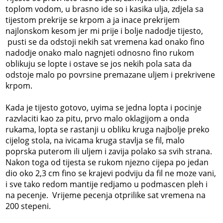
toplom vodom, u brasno ide so i kasika ulja, zdjela sa
tijestom prekrije se krpom a ja inace prekrijem
najlonskom kesom jer mi prije i bolje nadodje tijesto,
pusti se da odstoji nekih sat vremena kad onako fino
nadodje onako malo nagnjeti odnosno fino rukom
oblikuju se lopte i ostave se jos nekih pola sata da
odstoje malo po povrsine premazane uljem i prekrivene
krpom.
Kada je tijesto gotovo, uyima se jedna lopta i pocinje
razvlaciti kao za pitu, prvo malo oklagijom a onda
rukama, lopta se rastanji u obliku kruga najbolje preko
cijelog stola, na ivicama kruga stavlja se fil, malo
poprska puterom ili uljem i zavija polako sa svih strana.
Nakon toga od tijesta se rukom njezno cijepa po jedan
dio oko 2,3 cm fino se krajevi podviju da fil ne moze vani,
i sve tako redom mantije redjamo u podmascen pleh i
na pecenje. Vrijeme pecenja otprilike sat vremena na
200 stepeni.