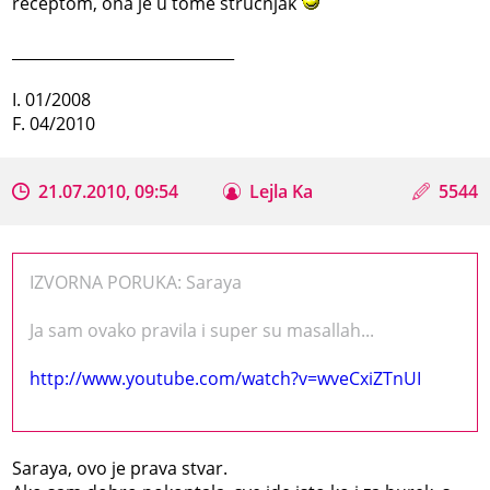
receptom, ona je u tome strucnjak
_____________________________
I. 01/2008
F. 04/2010
21.07.2010, 09:54
Lejla Ka
5544
IZVORNA PORUKA: Saraya
Ja sam ovako pravila i super su masallah...
http://www.youtube.com/watch?v=wveCxiZTnUI
Saraya, ovo je prava stvar.