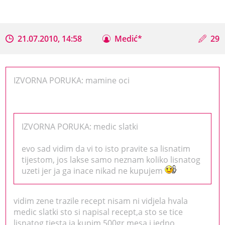
21.07.2010, 14:58
Medić*
29
IZVORNA PORUKA: mamine oci
IZVORNA PORUKA: medic slatki
evo sad vidim da vi to isto pravite sa lisnatim
tijestom, jos lakse samo neznam koliko lisnatog
uzeti jer ja ga inace nikad ne kupujem
vidim zene trazile recept nisam ni vidjela hvala
medic slatki sto si napisal recept,a sto se tice
lisnatog tjesta ja kupim 500gr mesa i jedno