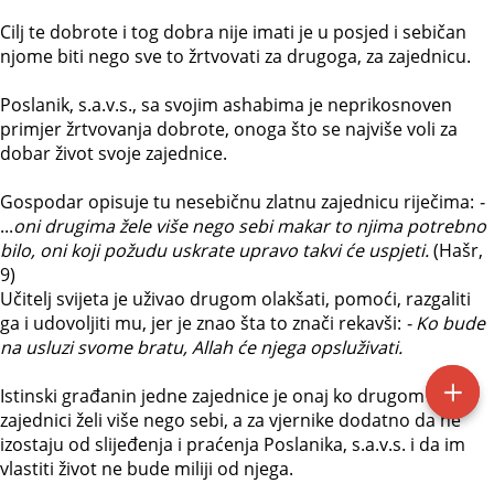
Cilj te dobrote i tog dobra nije imati je u posjed i sebičan
njome biti nego sve to žrtvovati za drugoga, za zajednicu.
Poslanik, s.a.v.s., sa svojim ashabima je neprikosnoven
primjer žrtvovanja dobrote, onoga što se najviše voli za
dobar život svoje zajednice.
Gospodar opisuje tu nesebičnu zlatnu zajednicu riječima:
-
...
oni drugima žele više nego sebi makar to njima potrebno
bilo, oni koji požudu uskrate upravo takvi će uspjeti.
(Hašr,
9)
Učitelj svijeta je uživao drugom olakšati, pomoći, razgaliti
ga i udovoljiti mu, jer je znao šta to znači rekavši:
- Ko bude
na usluzi svome bratu, Allah će njega opsluživati.
Istinski građanin jedne zajednice je onaj ko drugom i
zajednici želi više nego sebi, a za vjernike dodatno da ne
izostaju od slijeđenja i praćenja Poslanika, s.a.v.s. i da im
vlastiti život ne bude miliji od njega.