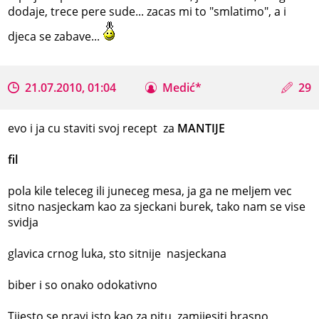
dodaje, trece pere sude... zacas mi to "smlatimo", a i
djeca se zabave...
21.07.2010, 01:04
Medić*
29
evo i ja cu staviti svoj recept za
MANTIJE
fil
pola kile teleceg ili juneceg mesa, ja ga ne meljem vec
sitno nasjeckam kao za sjeckani burek, tako nam se vise
svidja
glavica crnog luka, sto sitnije nasjeckana
biber i so onako odokativno
Tijesto se pravi isto kao za pitu, zamijesiti brasno