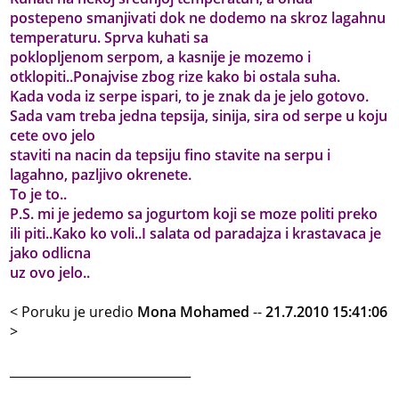
postepeno smanjivati dok ne dodemo na skroz lagahnu
temperaturu. Sprva kuhati sa
poklopljenom serpom, a kasnije je mozemo i
otklopiti..Ponajvise zbog rize kako bi ostala suha.
Kada voda iz serpe ispari, to je znak da je jelo gotovo.
Sada vam treba jedna tepsija, sinija, sira od serpe u koju
cete ovo jelo
staviti na nacin da tepsiju fino stavite na serpu i
lagahno, pazljivo okrenete.
To je to..
P.S. mi je jedemo sa jogurtom koji se moze politi preko
ili piti..Kako ko voli..I salata od paradajza i krastavaca je
jako odlicna
uz ovo jelo..
< Poruku je uredio
Mona Mohamed
--
21.7.2010 15:41:06
>
_____________________________