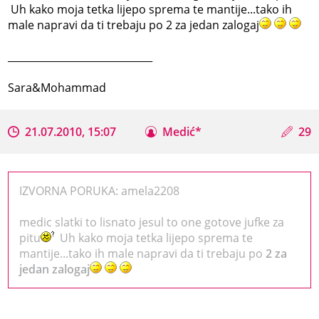
Uh kako moja tetka lijepo sprema te mantije...tako ih
male napravi da ti trebaju po 2 za jedan zalogaj
_____________________________
Sara&Mohammad
21.07.2010, 15:07
Medić*
29
IZVORNA PORUKA: amela2208
medic slatki to lisnato jesul to one gotove jufke za
pitu
Uh kako moja tetka lijepo sprema te
mantije...tako ih male napravi da ti trebaju po
2 za
jedan zalogaj