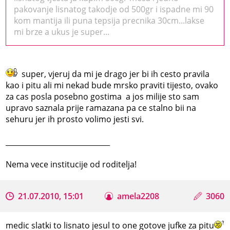
pakovanje lisnatog takodje od 500gr i ispadne mi 90
kom mantija ili puna tepsija precnika 30cm...lakse
mi brze a ukus je super...
super, vjeruj da mi je drago jer bi ih cesto pravila
kao i pitu ali mi nekad bude mrsko praviti tijesto, ovako
za cas posla posebno gostima a jos milije sto sam
upravo saznala prije ramazana pa ce stalno bii na
sehuru jer ih prosto volimo jesti svi.
_____________________________
Nema vece institucije od roditelja!
21.07.2010, 15:01
amela2208
3060
medic slatki to lisnato jesul to one gotove jufke za pitu