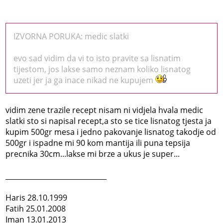
IZVORNA PORUKA: medic slatki
evo sad vidim da vi to isto pravite sa lisnatim
tijestom, jos lakse samo neznam koliko lisnatog
uzeti jer ja ga inace nikad ne kupujem
vidim zene trazile recept nisam ni vidjela hvala medic
slatki sto si napisal recept,a sto se tice lisnatog tjesta ja
kupim 500gr mesa i jedno pakovanje lisnatog takodje od
500gr i ispadne mi 90 kom mantija ili puna tepsija
precnika 30cm...lakse mi brze a ukus je super...
_____________________________
Haris 28.10.1999
Fatih 25.01.2008
Iman 13.01.2013