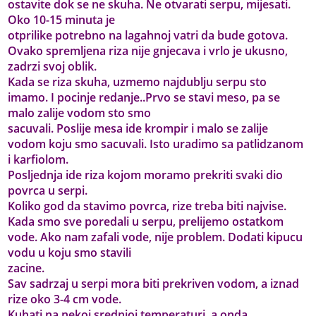
ostavite dok se ne skuha. Ne otvarati serpu, mijesati.
Oko 10-15 minuta je
otprilike potrebno na lagahnoj vatri da bude gotova.
Ovako spremljena riza nije gnjecava i vrlo je ukusno,
zadrzi svoj oblik.
Kada se riza skuha, uzmemo najdublju serpu sto
imamo. I pocinje redanje..Prvo se stavi meso, pa se
malo zalije vodom sto smo
sacuvali. Poslije mesa ide krompir i malo se zalije
vodom koju smo sacuvali. Isto uradimo sa patlidzanom
i karfiolom.
Posljednja ide riza kojom moramo prekriti svaki dio
povrca u serpi.
Koliko god da stavimo povrca, rize treba biti najvise.
Kada smo sve poredali u serpu, prelijemo ostatkom
vode. Ako nam zafali vode, nije problem. Dodati kipucu
vodu u koju smo stavili
zacine.
Sav sadrzaj u serpi mora biti prekriven vodom, a iznad
rize oko 3-4 cm vode.
Kuhati na nekoj srednjoj temperaturi, a onda