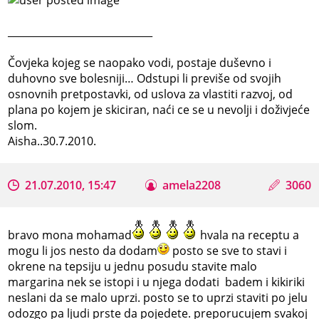
_____________________________
Čovjeka kojeg se naopako vodi, postaje duševno i
duhovno sve bolesniji… Odstupi li previše od svojih
osnovnih pretpostavki, od uslova za vlastiti razvoj, od
plana po kojem je skiciran, naći ce se u nevolji i doživjeće
slom.
Aisha..30.7.2010.
21.07.2010, 15:47
amela2208
3060
bravo mona mohamad
hvala na receptu a
mogu li jos nesto da dodam
posto se sve to stavi i
okrene na tepsiju u jednu posudu stavite malo
margarina nek se istopi i u njega dodati badem i kikiriki
neslani da se malo uprzi. posto se to uprzi staviti po jelu
odozgo pa ljudi prste da pojedete. preporucujem svakoj