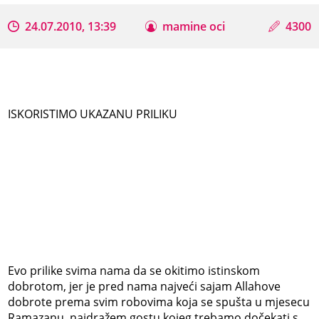
24.07.2010, 13:39
mamine oci
4300
ISKORISTIMO UKAZANU PRILIKU
Evo prilike svima nama da se okitimo istinskom
dobrotom, jer je pred nama najveći sajam Allahove
dobrote prema svim robovima koja se spušta u mjesecu
Ramazanu, najdražem gostu kojeg trebamo dočekati s