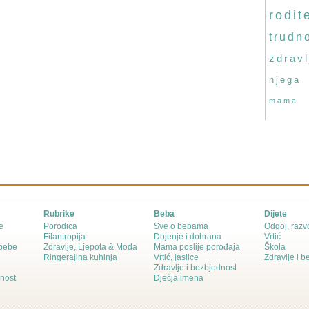
rodite
trudn
zdravl
njega
mama
Rubrike
Beba
Dijete
e
Porodica
Sve o bebama
Odgoj, razvo
Filantropija
Dojenje i dohrana
Vrtić
 bebe
Zdravlje, Ljepota & Moda
Mama poslije porođaja
Škola
Ringerajina kuhinja
Vrtić, jaslice
Zdravlje i 
Zdravlje i bezbjednost
dnost
Dječja imena