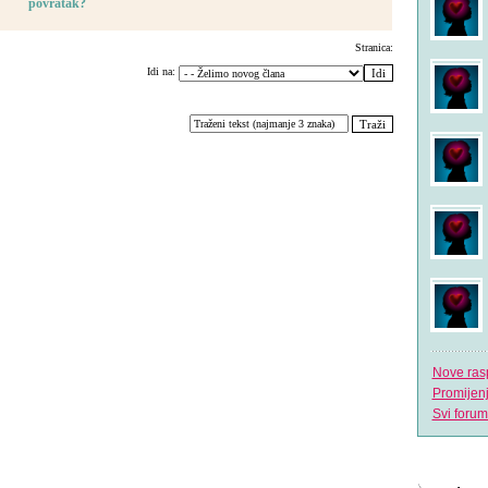
povratak?
Stranica:
Idi na:
Nove ras
Promijen
Svi forum