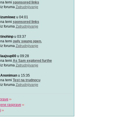
Doktori Bahceci Centra za 
na temi
sponsored links
vantjelesnu oplodnju
iz foruma
Zatrudnjivanje
izumlowz
u 04:01
"Gdje život počinje" - Bah
U sklopu Bahceci grupacije,
na temi
sponsored links
dugu 18 godin
iz foruma
Zatrudnjivanje
tinohinp
u 03:37
(Ne)plodnost i IVF postup
Više o plodnosti, neplodnos
na temi
owly swung open.
postupku van
iz foruma
Zatrudnjivanje
laajsup00
u 09:28
na temi
As Sam explored furthe
iz foruma
Zatrudnjivanje
Anoniman
u 15:35
na temi
Test na trudnocu
iz foruma
Zatrudnjivanje
prave
jene rasprave
i