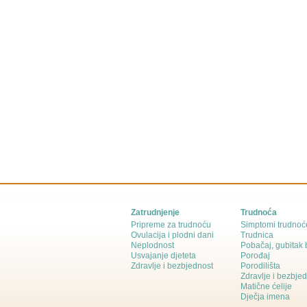
Zatrudnjenje
Trudnoća
Pripreme za trudnoću
Simptomi trudnoć
Ovulacija i plodni dani
Trudnica
Neplodnost
Pobačaj, gubitak
Usvajanje djeteta
Porođaj
Zdravlje i bezbjednost
Porodilišta
Zdravlje i bezbje
Matične ćelije
Dječja imena