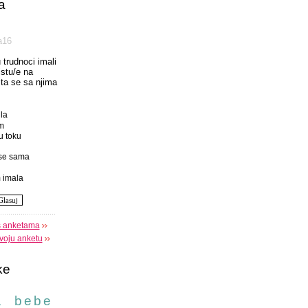
a
а16
u trudnoci imali
istu/e na
 sta se sa njima
la
m
u toku
se sama
 imala
s anketama
voju anketu
ke
a
bebe