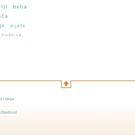
lji
beba
oća
je
dijete
trudnica
j i njega
bezbjednost