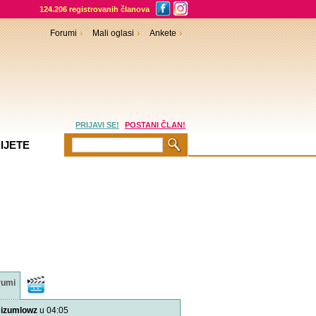
124.206 registrovanih članova
Forumi
Mali oglasi
Ankete
PRIJAVI SE!
POSTANI ČLAN!
IJETE
rumi
Video
sadržaji
izumlowz
u 04:05
Pitajte naše doktore! - B