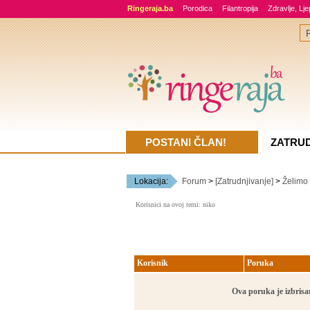
Ringeraja.ba
Porodica
Filantropija
Zdravlje, Lj
POSTANI ČLAN!
ZATRU
Lokacija:
Forum
>
[Zatrudnjivanje]
>
Želimo
Korisnici na ovoj temi: niko
Korisnik
Poruka
Ova poruka je izbrisan