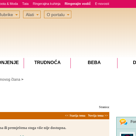
epota & Moda
Tata
Ringerajina kuhinja
Ringerajin vodič
E-novosti
Rubrike
Alati
O portalu
DNJENJE
TRUDNOĆA
BEBA
D
 novog člana
>
Stranica:
<< Starija tema
Novija tema >>
Fo
a ili premještena stoga više nije dostupna.