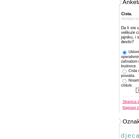
Anket
Cista.
пеперутк
Da li ste 
veliku/e c
jajniku, i
desilo?
Ukloni
operativni
zahvatom 
trudnoce.
Cista 
povukla.
Nisam
cistu/e.
Stranica 
Napravi s
Ozna
djec