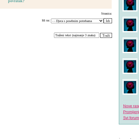
povratak?
Stranica:
Idi na:
Nove ras
Promijen
Svi forum