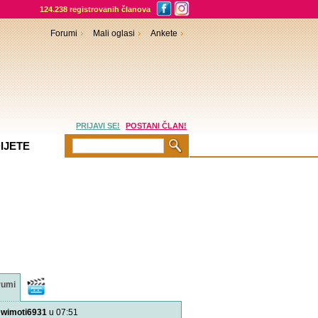
124.238 registrovanih članova
Forumi
Mali oglasi
Ankete
PRIJAVI SE!
POSTANI ČLAN!
IJETE
rumi
Video
sadržaji
wimoti6931
u 07:51
Rođeno moje!