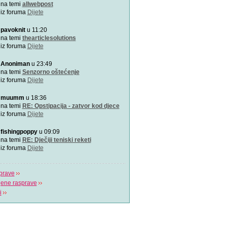
Najemotivnija i najljepša p
na temi
allwebpost
mame, za roditelj
iz foruma
Dijete
pavoknit
u 11:20
4 zabavne obiteljske igre
zimske dane
na temi
thearticlesolutions
Predlažemo vam četiri su
iz foruma
Dijete
obiteljske igre koje će n
Anoniman
u 23:49
Upravo sam tužio obrazov
na temi
Senzorno oštećenje
Možda učenici čine tek 20
iz foruma
Dijete
ali čine 100% na
muumm
u 18:36
Koja je tajna uspješnog s
na temi
RE: Opstipacija - zatvor kod djece
Video koji bi trebao vidjeti s
iz foruma
Dijete
fishingpoppy
u 09:09
Plavi telefon BiH
na temi
RE: Dječiji teniski reketi
Plavi telefon, savjetodavn
iz foruma
Dijete
besplatna linija za
prave
jene rasprave
i