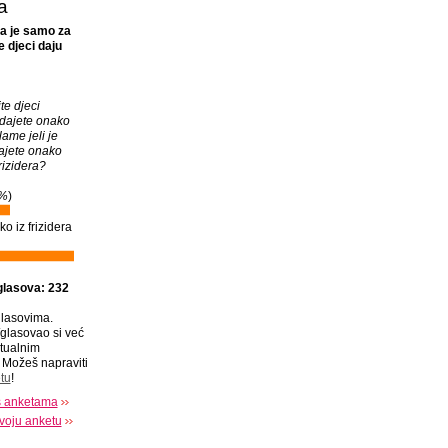
a
a je samo za
 djeci daju
te djeci
i dajete onako
lame jeli je
 dajete onako
rizidera?
%
)
o iz frizidera
glasova: 232
lasovima.
glasovao si već
tualnim
Možeš napraviti
tu
!
s anketama
voju anketu