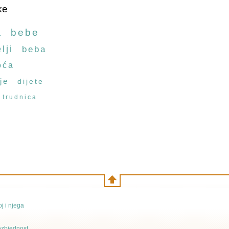
ke
a
bebe
lji
beba
oća
je
dijete
trudnica
j i njega
bezbjednost