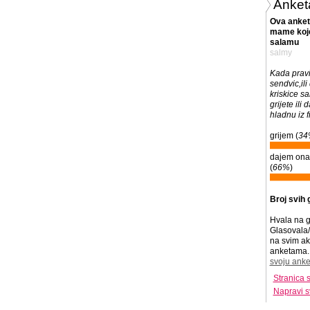
Anket
Ova anket
mame koje
salamu
salmy
Kada pravi
sendvic,il
kriskice sa
grijete ili
hladnu iz f
grijem (
34
dajem onak
(
66%
)
Broj svih 
Hvala na g
Glasovala/
na svim ak
anketama. 
svoju anke
Stranica 
Napravi s