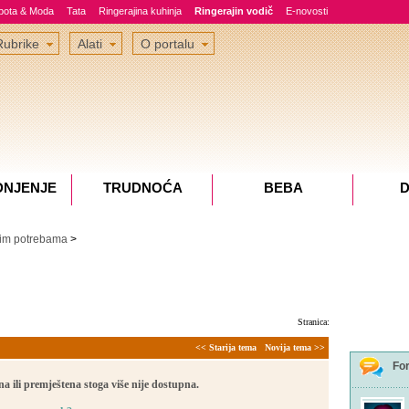
epota & Moda
Tata
Ringerajina kuhinja
Ringerajin vodič
E-novosti
Rubrike
Alati
O portalu
DNJENJE
TRUDNOĆA
BEBA
D
im potrebama
>
Stranica:
<< Starija tema
Novija tema >>
Fo
a ili premještena stoga više nije dostupna.