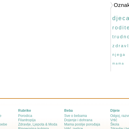
Ozna
djec
rodite
trudn
zdravl
njega
mama
Rubrike
Beba
Dijete
e
Porodica
Sve o bebama
Odgoj, razvo
Filantropija
Dojenje i dohrana
Vrtić
 bebe
Zdravlje, Ljepota & Moda
Mama poslije porođaja
Škola
Ringerajina kuhinja
Vrtić, jaslice
Zdravlje i 