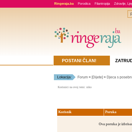
Ringeraja.ba
Porodica
Filantropija
Zdravlje, Lj
POSTANI ČLAN!
ZATRU
Lokacija:
Forum
>
[Dijete]
>
Djeca s posebn
Korisnici na ovoj temi: niko
Korisnik
Poruka
Ova poruka je izbrisan