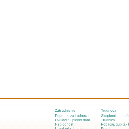
Zatrudnjenje
Trudnoća
Pripreme za trudnoću
Simptomi trudnoć
Ovulacija i plodni dani
Trudnica
Neplodnost
Pobačaj, gubitak
Usvajanje djeteta
Porođaj