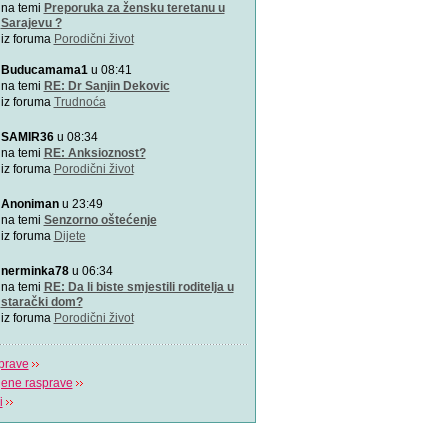
Zašto je važno u kojem pol
na temi
Preporuka za žensku teretanu u
porađamo? Koji su najbolj
Sarajevu ?
iz foruma
Porodični život
2000 grudnjaka, 2000 priča
Buducamama1
u 08:41
\"Podrška koju volim\"
na temi
RE: Dr Sanjin Dekovic
iz foruma
Trudnoća
Napitak koji topi masnoće
SAMIR36
u 08:34
Najjači napitak koji topi 
na temi
RE: Anksioznost?
za 7 dana
iz foruma
Porodični život
Odlična animacija o trudn
Anoniman
u 23:49
Ovu zaista zanimljivu kratk
na temi
Senzorno oštećenje
prikazuje trudno
iz foruma
Dijete
Aplikacija “Moj kalendar 
nerminka78
u 06:34
Praćenje kalendara će biti
na temi
RE: Da li biste smjestili roditelja u
mobilnu aplikaciju
starački dom?
iz foruma
Porodični život
prave
jene rasprave
i