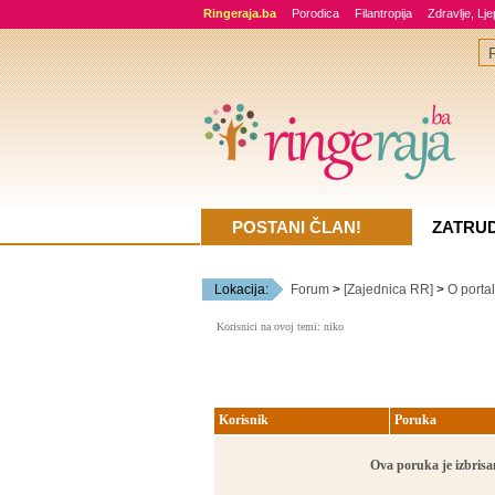
Ringeraja.ba
Porodica
Filantropija
Zdravlje, Lj
POSTANI ČLAN!
ZATRU
Lokacija:
Forum
>
[Zajednica RR]
>
O porta
Korisnici na ovoj temi: niko
Korisnik
Poruka
Ova poruka je izbrisan