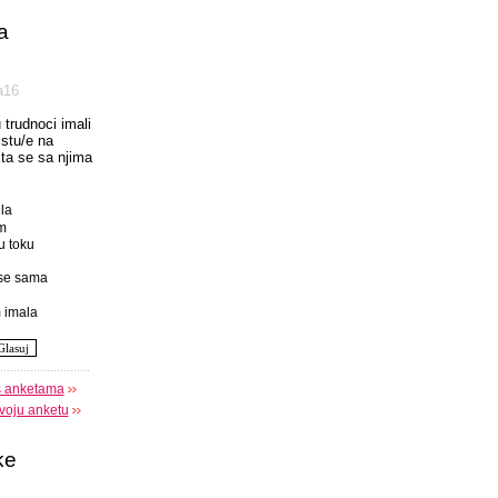
a
а16
u trudnoci imali
istu/e na
 sta se sa njima
la
m
u toku
se sama
 imala
s anketama
voju anketu
ke