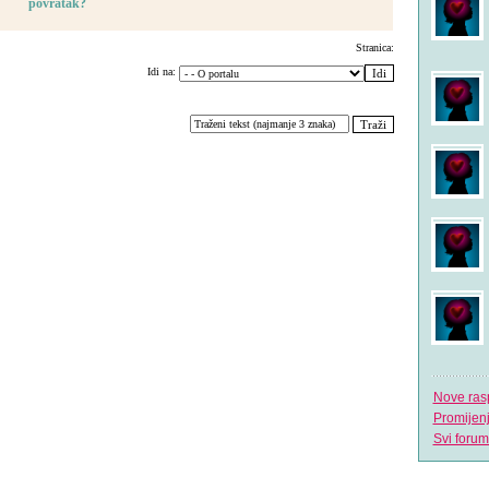
povratak?
Stranica:
Idi na:
Nove ras
Promijen
Svi forum