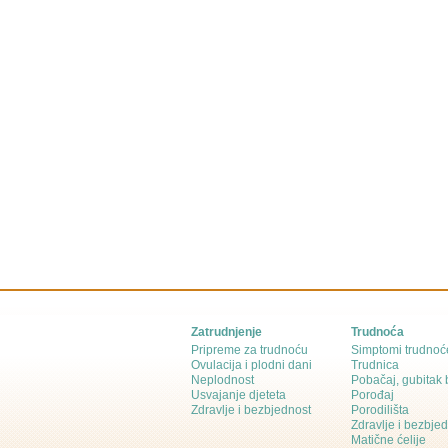
Zatrudnjenje
Trudnoća
Pripreme za trudnoću
Simptomi trudnoć
Ovulacija i plodni dani
Trudnica
Neplodnost
Pobačaj, gubitak
Usvajanje djeteta
Porođaj
Zdravlje i bezbjednost
Porodilišta
Zdravlje i bezbje
Matične ćelije