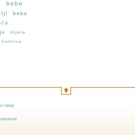
a
bebe
lji
beba
oća
je
dijete
trudnica
j i njega
bezbjednost