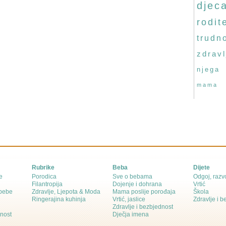
djec
rodite
trudn
zdravl
njega
mama
Rubrike
Beba
Dijete
e
Porodica
Sve o bebama
Odgoj, razvo
Filantropija
Dojenje i dohrana
Vrtić
 bebe
Zdravlje, Ljepota & Moda
Mama poslije porođaja
Škola
Ringerajina kuhinja
Vrtić, jaslice
Zdravlje i 
Zdravlje i bezbjednost
dnost
Dječja imena