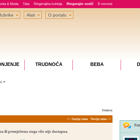
epota & Moda
Tata
Ringerajina kuhinja
Ringerajin vodič
E-novosti
Rubrike
Alati
O portalu
DNJENJE
TRUDNOĆA
BEBA
D
lu
>
Stranica:
<< Starija tema
Novija tema >>
Fo
a ili premještena stoga više nije dostupna.