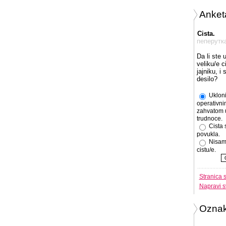
Anket
Cista.
пеперутк
Da li ste 
veliku/e c
jajniku, i
desilo?
Ukloni
operativni
zahvatom 
trudnoce.
Cista 
povukla.
Nisam
cistu/e.
Stranica 
Napravi s
Ozna