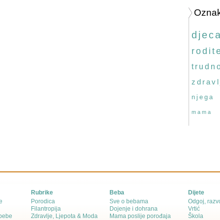
Ozna
djec
rodite
trudn
zdravl
njega
mama
Rubrike
Beba
Dijete
e
Porodica
Sve o bebama
Odgoj, razvo
Filantropija
Dojenje i dohrana
Vrtić
 bebe
Zdravlje, Ljepota & Moda
Mama poslije porođaja
Škola