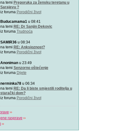
Zašto je važno u kojem pol
na temi
Preporuka za žensku teretanu u
porađamo? Koji su najbolj
Sarajevu ?
iz foruma
Porodični život
2000 grudnjaka, 2000 priča
Buducamama1
u 08:41
\"Podrška koju volim\"
na temi
RE: Dr Sanjin Dekovic
iz foruma
Trudnoća
Napitak koji topi masnoće
SAMIR36
u 08:34
Najjači napitak koji topi 
na temi
RE: Anksioznost?
za 7 dana
iz foruma
Porodični život
Odlična animacija o trudn
Anoniman
u 23:49
Ovu zaista zanimljivu kratk
na temi
Senzorno oštećenje
prikazuje trudno
iz foruma
Dijete
Aplikacija “Moj kalendar 
nerminka78
u 06:34
Praćenje kalendara će biti
na temi
RE: Da li biste smjestili roditelja u
mobilnu aplikaciju
starački dom?
iz foruma
Porodični život
prave
jene rasprave
i