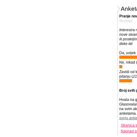
Anket
Pranje nov
škorpija
Interesira 
nove stvari
ili postelj
deke itd
Da, uvijek 
Ne, nikad 
Zavidi od t
pitanju (
2
Broj svih 
Hvala na g
Glasovala/
na svim ak
anketama. 
svoju anke
Stranica 
Napravi s