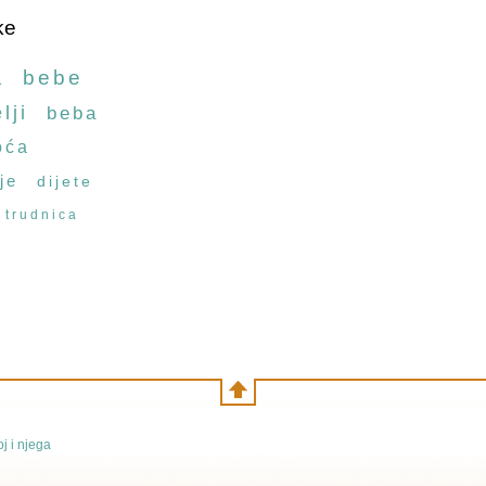
ke
a
bebe
lji
beba
oća
je
dijete
trudnica
j i njega