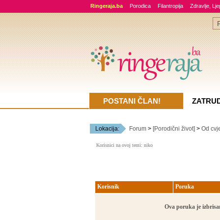
Ringeraja.ba
Porodica
Filantropija
Zdravlje, Lj
POSTANI ČLAN!
ZATRU
Lokacija:
Forum
>
[Porodični život]
>
Od cvje
Korisnici na ovoj temi: niko
Korisnik
Poruka
Ova poruka je izbrisan