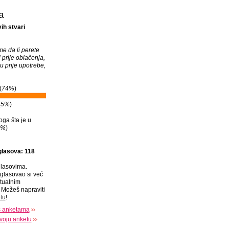
a
ih stvari
me da li perete
 prije oblačenja,
inu prije upotrebe,
(
74%
)
(
5%
)
oga šta je u
1%
)
glasova: 118
lasovima.
glasovao si već
tualnim
Možeš napraviti
tu
!
s anketama
voju anketu