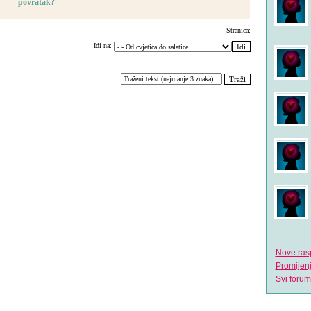
povratak?
Stranica:
Idi na:
Nove ras
Promijen
Svi forum