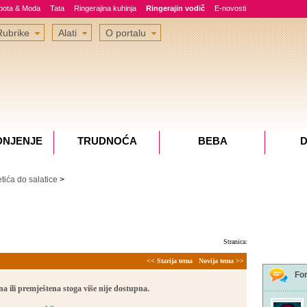
epota & Moda
Tata
Ringerajina kuhinja
Ringerajin vodič
E-novosti
Rubrike
Alati
O portalu
DNJENJE
TRUDNOĆA
BEBA
D
tića do salatice
>
Stranica:
<< Starija tema
Novija tema >>
Fo
a ili premještena stoga više nije dostupna.