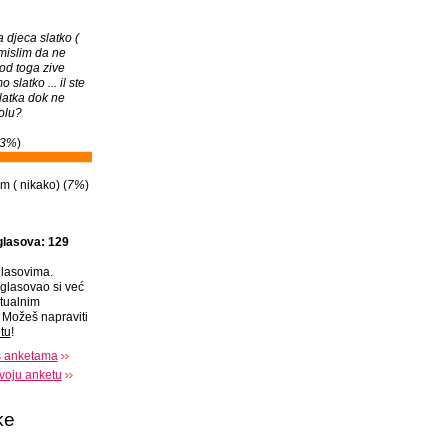
a djeca slatko (
mislim da ne
od toga zive
slatko ... il ste
latka dok ne
olu?
3%
)
 ( nikako) (
7%
)
glasova: 129
lasovima.
glasovao si već
tualnim
Možeš napraviti
tu
!
s anketama
voju anketu
ke