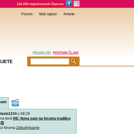
124.240 registrovanih članova
Forumi
Mali oglasi
Ankete
PRIJAVI SE!
POSTANI ČLAN!
IJETE
rumi
Video
sadržaji
laslo1234
u 08:29
VIDEO: 7 najboljih položaj
Zašto je važno u kojem pol
na temi
RE: Nova sam na forumu trudilice
porađamo? Koji su najbolj
😊
iz foruma
Zatrudnjivanje
2000 grudnjaka, 2000 priča