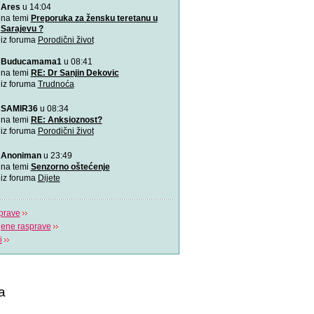
Ares
u 14:04
\"Podrška koju volim\"
na temi
Preporuka za žensku teretanu u
Sarajevu ?
iz foruma
Porodični život
Napitak koji topi masnoće
Najjači napitak koji topi 
Buducamama1
u 08:41
za 7 dana
na temi
RE: Dr Sanjin Dekovic
iz foruma
Trudnoća
Odlična animacija o trudn
Ovu zaista zanimljivu kratk
SAMIR36
u 08:34
prikazuje trudno
na temi
RE: Anksioznost?
iz foruma
Porodični život
Aplikacija “Moj kalendar 
Praćenje kalendara će biti
Anoniman
u 23:49
mobilnu aplikaciju
na temi
Senzorno oštećenje
iz foruma
Dijete
prave
jene rasprave
i
a