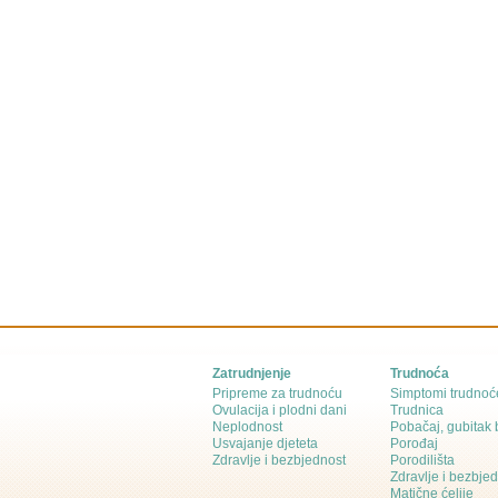
Zatrudnjenje
Trudnoća
Pripreme za trudnoću
Simptomi trudnoć
Ovulacija i plodni dani
Trudnica
Neplodnost
Pobačaj, gubitak
Usvajanje djeteta
Porođaj
Zdravlje i bezbjednost
Porodilišta
Zdravlje i bezbje
Matične ćelije