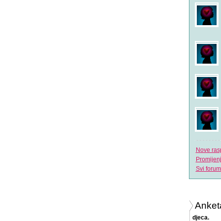
Nove ras
Promijen
Svi forum
Anket
djeca.