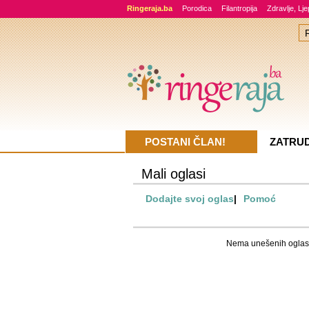
Ringeraja.ba
Porodica
Filantropija
Zdravlje, Lj
POSTANI ČLAN!
ZATRU
Mali oglasi
Dodajte svoj oglas
|
Pomoć
Nema unešenih oglas