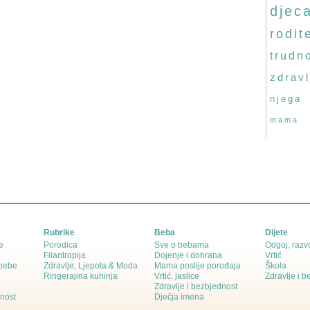
djec
rodite
trudn
zdravl
njega
mama
Rubrike
Beba
Dijete
e
Porodica
Sve o bebama
Odgoj, razvo
Filantropija
Dojenje i dohrana
Vrtić
 bebe
Zdravlje, Ljepota & Moda
Mama poslije porođaja
Škola
Ringerajina kuhinja
Vrtić, jaslice
Zdravlje i 
Zdravlje i bezbjednost
dnost
Dječja imena