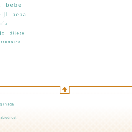
a
bebe
lji
beba
oća
je
dijete
trudnica
j i njega
bezbjednost