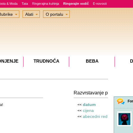
epota & Moda
Tata
Ringerajina kuhinja
Ringerajin vodič
E-novosti
Rubrike
Alati
O portalu
DNJENJE
TRUDNOĆA
BEBA
D
Razvrstavanje po
Fo
datum
<<
a!
cijena
<<
abecedni red
<<