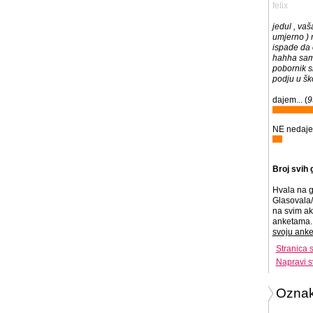
felix
jedul , vaš
umjerno ) 
ispade da 
hahha samo 
pobornik s
podju u šk
dajem... (
9
NE nedajem
Broj svih 
Hvala na g
Glasovala/
na svim ak
anketama. 
svoju anke
Stranica 
Napravi s
Ozna