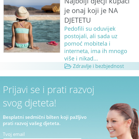
Najbolji dječji kupaći
je onaj koji je NA
DJETETU
Pedofili su oduvijek
postojali, ali sada uz
pomoć mobitela i
interneta, ima ih mnogo
više i nikad...
Zdravlje i bezbjednost
Prijavi se i prati razvoj
svog djeteta!
Besplatni sedmični bilten koji pažljivo
prati razvoj vašeg djeteta.
Tvoj email