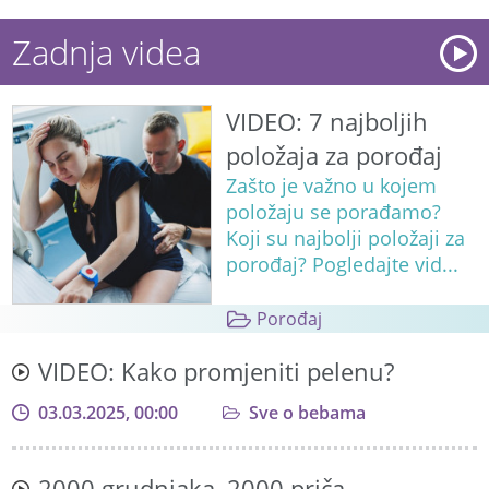
Zadnja videa
VIDEO: 7 najboljih
položaja za porođaj
Zašto je važno u kojem
položaju se porađamo?
Koji su najbolji položaji za
porođaj? Pogledajte vid...
Porođaj
VIDEO: Kako promjeniti pelenu?
03.03.2025, 00:00
Sve o bebama
2000 grudnjaka, 2000 priča...