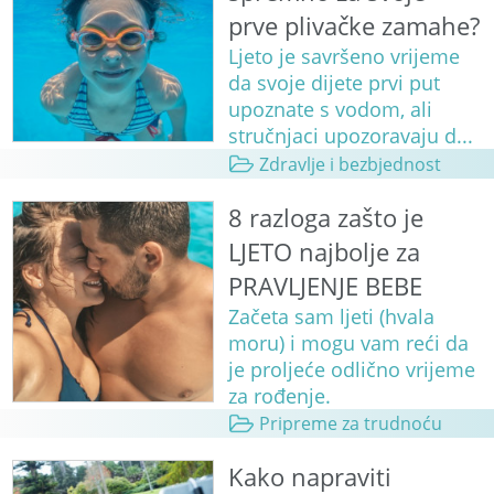
prve plivačke zamahe?
Ljeto je savršeno vrijeme
da svoje dijete prvi put
upoznate s vodom, ali
stručnjaci upozoravaju d...
Zdravlje i bezbjednost
8 razloga zašto je
LJETO najbolje za
PRAVLJENJE BEBE
Začeta sam ljeti (hvala
moru) i mogu vam reći da
je proljeće odlično vrijeme
za rođenje.
Pripreme za trudnoću
Kako napraviti