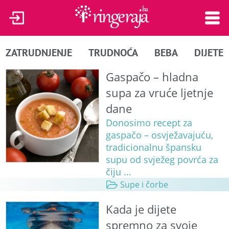
ZATRUDNJENJE
TRUDNOĆA
BEBA
DIJETE
Gaspačo – hladna
supa za vruće ljetnje
dane
Donosimo recept za
gaspačo – osvježavajuću,
tradicionalnu špansku
supu od svježeg povrća za
čiju ...
Supe i čorbe
Kada je dijete
spremno za svoje