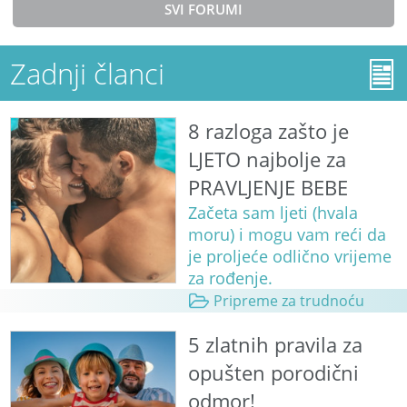
SVI FORUMI
Zadnji članci
8 razloga zašto je
LJETO najbolje za
PRAVLJENJE BEBE
Začeta sam ljeti (hvala
moru) i mogu vam reći da
je proljeće odlično vrijeme
za rođenje.
Pripreme za trudnoću
5 zlatnih pravila za
opušten porodični
odmor!