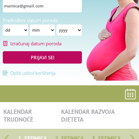
Predviđeni datum poroda
Izračunaj datum poroda
PRIJAVI SE!
Opšti uslovi korištenja
KALENDAR
KALENDAR RAZVOJA
TRUDNOĆE
DJETETA
1. SEDMICA
2. SEDMICA
3. SEDMICA