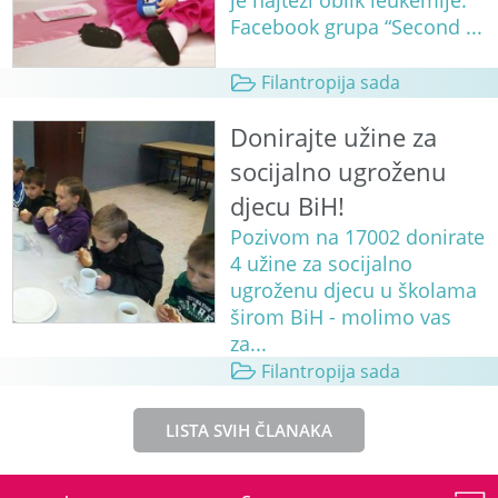
je najteži oblik leukemije.
Facebook grupa “Second ...
Filantropija sada
Donirajte užine za
socijalno ugroženu
djecu BiH!
Pozivom na 17002 donirate
4 užine za socijalno
ugroženu djecu u školama
širom BiH - molimo vas
za...
Filantropija sada
LISTA SVIH ČLANAKA