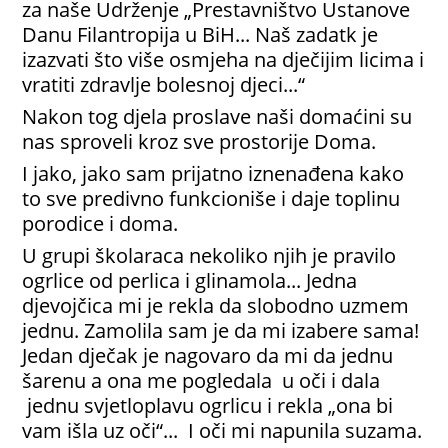
za naše Udrženje „Prestavništvo Ustanove
Danu Filantropija u BiH... Naš zadatk je
izazvati što više osmjeha na dječijim licima i
vratiti zdravlje bolesnoj djeci...“
Nakon tog djela proslave naši domaćini su
nas sproveli kroz sve prostorije Doma.
I jako, jako sam prijatno iznenađena kako
to sve predivno funkcioniše i daje toplinu
porodice i doma.
U grupi školaraca nekoliko njih je pravilo
ogrlice od perlica i glinamola... Jedna
djevojčica mi je rekla da slobodno uzmem
jednu. Zamolila sam je da mi izabere sama!
Jedan dječak je nagovaro da mi da jednu
šarenu a ona me pogledala u oči i dala
jednu svjetloplavu ogrlicu i rekla „ona bi
vam išla uz oči“... I oči mi napunila suzama.