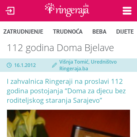
ZATRUDNJENJE
TRUDNOĆA
BEBA
DIJETE
112 godina Doma Bjelave
Višnja Tomić, Uredništvo
16.1.2012
Ringeraja.ba
I zahvalnica Ringeraji na proslavi 112
godina postojanja “Doma za djecu bez
roditeljskog staranja Sarajevo”