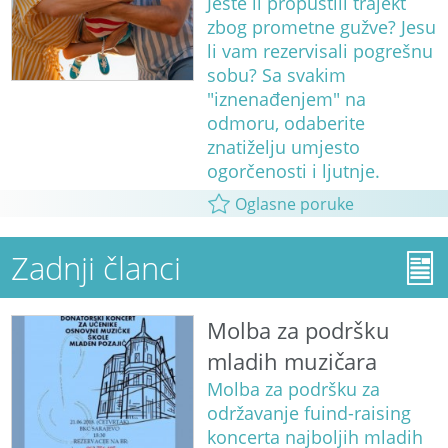
Jeste li propustili trajekt
zbog prometne gužve? Jesu
li vam rezervisali pogrešnu
sobu? Sa svakim
"iznenađenjem" na
odmoru, odaberite
znatiželju umjesto
ogorčenosti i ljutnje.
Oglasne poruke
Zadnji članci
Molba za podršku
mladih muzičara
Molba za podršku za
održavanje fuind-raising
koncerta najboljih mladih