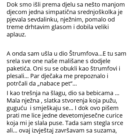
Dok smo išli prema djelu sa nešto manjom
djecom jedna simpatična srednjoškolka je
pjevala sevdalinku, nježnim, pomalo od
treme drhtavim glasom i dobila veliki
aplauz.
A onda sam ušla u dio Štrumfova...E tu sam
srela sve one naše mališane s dodjele
paketića. Oni su se obukli kao štrumfovi i
plesali... Par dječaka me prepoznalo i
potrčali da „nabace pet“...
I kao trešnja na šlagu, dio sa bebicama ...
Mala nježna , slatka stvorenja koja pužu,
guguću i smješkaju se... I dok ovo pišem
prati me lice jedne devetomjesečne curice
koja mi je slala puse. Tada sam stegla srce
ali... ovaj izvještaj završavam sa suzama,