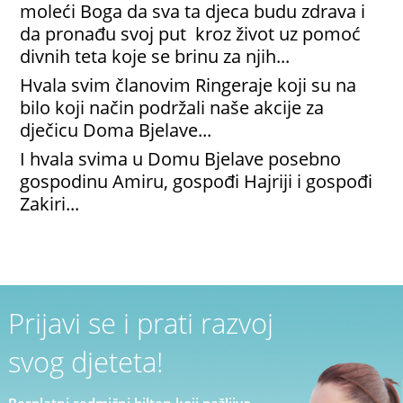
moleći Boga da sva ta djeca budu zdrava i
da pronađu svoj put kroz život uz pomoć
divnih teta koje se brinu za njih...
Hvala svim članovim Ringeraje koji su na
bilo koji način podržali naše akcije za
dječicu Doma Bjelave...
I hvala svima u Domu Bjelave posebno
gospodinu Amiru, gospođi Hajriji i gospođi
Zakiri...
Prijavi se i prati razvoj
svog djeteta!