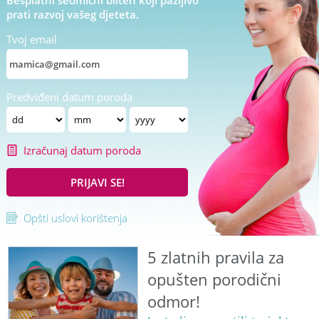
Besplatni sedmični bilten koji pažljivo
prati razvoj vašeg djeteta.
Tvoj email
Predviđeni datum poroda
Izračunaj datum poroda
PRIJAVI SE!
Opšti uslovi korištenja
5 zlatnih pravila za
opušten porodični
odmor!