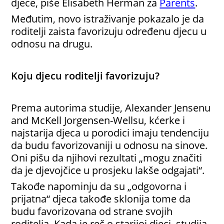
djece, piše Elisabeth Herman za
Parents
.
Međutim, novo istraživanje pokazalo je da
roditelji zaista favorizuju određenu djecu u
odnosu na drugu.
Koju djecu roditelji favorizuju?
Prema autorima studije, Alexander Jensenu
and McKell Jorgensen-Wellsu, kćerke i
najstarija djeca u porodici imaju tendenciju
da budu favorizovaniji u odnosu na sinove.
Oni pišu da njihovi rezultati „mogu značiti
da je djevojčice u prosjeku lakše odgajati“.
Takođe napominju da su „odgovorna i
prijatna“ djeca takođe sklonija tome da
budu favorizovana od strane svojih
roditelja. Kada je reč o starijoj djeci, studija