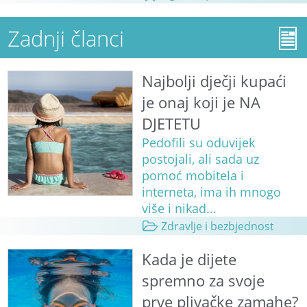
Zadnji članci
Najbolji dječji kupaći
je onaj koji je NA
DJETETU
Pedofili su oduvijek
postojali, ali sada uz
pomoć mobitela i
interneta, ima ih mnogo
više i nikad...
Zdravlje i bezbjednost
Kada je dijete
spremno za svoje
prve plivačke zamahe?