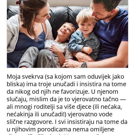
Moja svekrva (sa kojom sam oduvijek jako
bliska) ima troje unučadi i insistira na tome
da nikog od njih ne favorizuje. U njenom
slučaju, mislim da je to vjerovatno tačno —
ali mnogi roditelji sa više djece (ili nećaka,
nećakinja ili unučadi!) vjerovatno vode
slične razgovore. I svi insistiraju na tome da
u njihovim porodicama nema omiljene