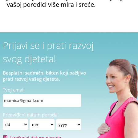
vašoj porodici više mira i sreće.
Prijavi se i prati razvoj
svog djeteta!
Besplatni sedmični bilten koji pažljivo
prati razvoj vašeg djeteta.
Tvoj email
Predviđeni datum poroda
Izračunaj datum poroda