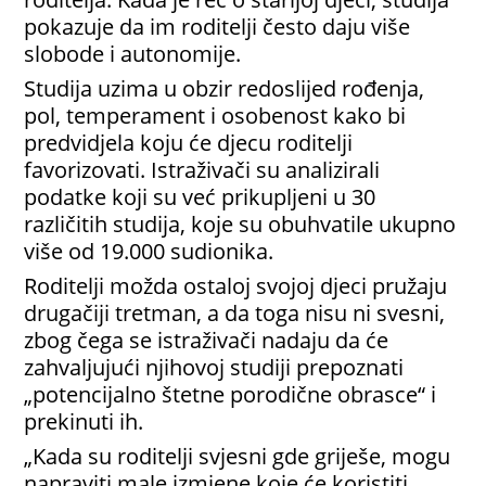
pokazuje da im roditelji često daju više
slobode i autonomije.
Studija uzima u obzir redoslijed rođenja,
pol, temperament i osobenost kako bi
predvidjela koju će djecu roditelji
favorizovati. Istraživači su analizirali
podatke koji su već prikupljeni u 30
različitih studija, koje su obuhvatile ukupno
više od 19.000 sudionika.
Roditelji možda ostaloj svojoj djeci pružaju
drugačiji tretman, a da toga nisu ni svesni,
zbog čega se istraživači nadaju da će
zahvaljujući njihovoj studiji prepoznati
„potencijalno štetne porodične obrasce“ i
prekinuti ih.
„Kada su roditelji svjesni gde griješe, mogu
napraviti male izmjene koje će koristiti