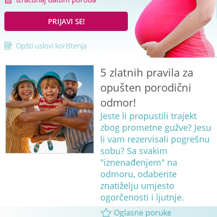
PRIJAVI SE!
Opšti uslovi korištenja
5 zlatnih pravila za
opušten porodični
odmor!
Jeste li propustili trajekt
zbog prometne gužve? Jesu
li vam rezervisali pogrešnu
sobu? Sa svakim
"iznenađenjem" na
odmoru, odaberite
znatiželju umjesto
ogorčenosti i ljutnje.
Oglasne poruke