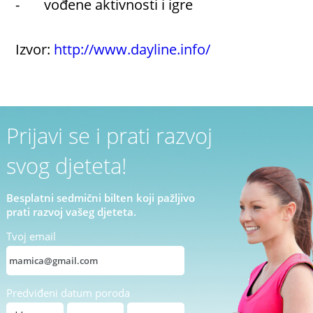
- vođene aktivnosti i igre
Izvor:
http://www.dayline.info/
Prijavi se i prati razvoj
svog djeteta!
Besplatni sedmični bilten koji pažljivo
prati razvoj vašeg djeteta.
Tvoj email
Predviđeni datum poroda