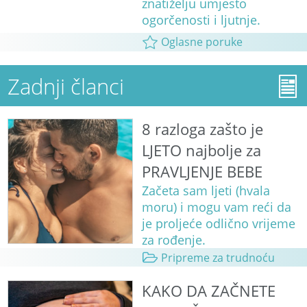
znatiželju umjesto
ogorčenosti i ljutnje.
Oglasne poruke
Zadnji članci
8 razloga zašto je
LJETO najbolje za
PRAVLJENJE BEBE
Začeta sam ljeti (hvala
moru) i mogu vam reći da
je proljeće odlično vrijeme
za rođenje.
Pripreme za trudnoću
KAKO DA ZAČNETE