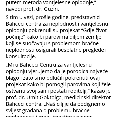
putem metoda vantjelesne oplodnje,”
navodi prof. dr. Guzin.
S tim u vezi, prošle godine, predstavnici
Bahceci centra za neplodnost i vantjelesnu
oplodnju pokrenuli su projekat “Gdje život
počinje” kako bi parovima diljem zemlje
koji se suočavaju s problemom bračne
neplodnosti osigurali besplatne preglede i
konsultacije.
„Mi u Bahceci Centru za vantjelesnu
oplodnju vjerujemo da je porodica najveće
blago i zato smo odlučili pokrenuti ovaj
projekat kako bi pomogli parovima koji žele
ostvariti svoj san i postati roditelji,“ kazao je
prof. dr. Umit Goktolga, medicinski direktor
Bahceci centra. „Naš cilj je da podignemo
svijest građana o problemu bračne
neplodnosti i mogućnostima njenog