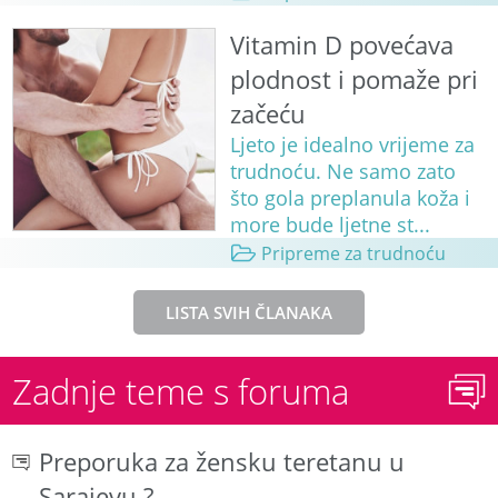
Vitamin D povećava
plodnost i pomaže pri
začeću
Ljeto je idealno vrijeme za
trudnoću. Ne samo zato
što gola preplanula koža i
more bude ljetne st...
Pripreme za trudnoću
LISTA SVIH ČLANAKA
Zadnje teme s foruma
Preporuka za žensku teretanu u
Sarajevu ?