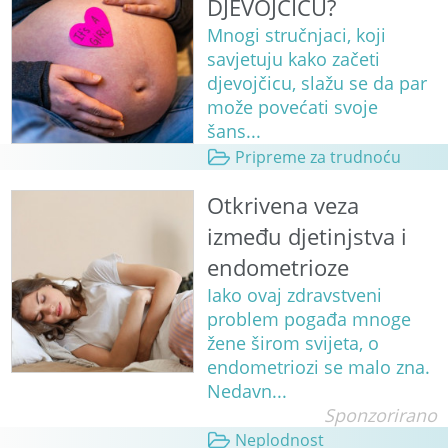
DJEVOJČICU?
Mnogi stručnjaci, koji
savjetuju kako začeti
djevojčicu, slažu se da par
može povećati svoje
šans...
Pripreme za trudnoću
Otkrivena veza
između djetinjstva i
endometrioze
Iako ovaj zdravstveni
problem pogađa mnoge
žene širom svijeta, o
endometriozi se malo zna.
Nedavn...
Sponzorirano
Neplodnost