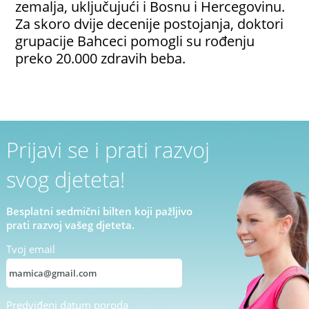
zemalja, uključujući i Bosnu i Hercegovinu.
Za skoro dvije decenije postojanja, doktori
grupacije Bahceci pomogli su rođenju
preko 20.000 zdravih beba.
Prijavi se i prati razvoj
svog djeteta!
Besplatni sedmični bilten koji pažljivo
prati razvoj vašeg djeteta.
Tvoj email
Predviđeni datum poroda