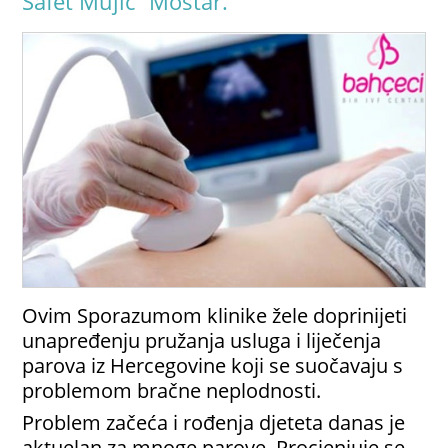
Safet Mujić” Mostar.
Ovim Sporazumom klinike žele doprinijeti
unapređenju pružanja usluga i liječenja
parova iz Hercegovine koji se suočavaju s
problemom bračne neplodnosti.
Problem začeća i rođenja djeteta danas je
aktuelan za mnoge parove. Procjenjuje se