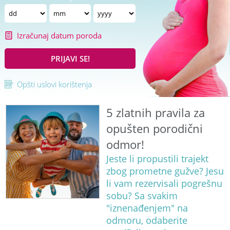
Izračunaj datum poroda
PRIJAVI SE!
Opšti uslovi korištenja
5 zlatnih pravila za
opušten porodični
odmor!
Jeste li propustili trajekt
zbog prometne gužve? Jesu
li vam rezervisali pogrešnu
sobu? Sa svakim
"iznenađenjem" na
odmoru, odaberite