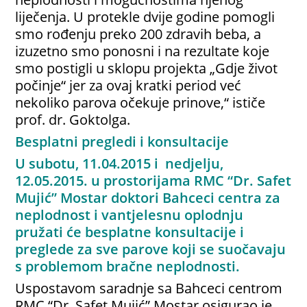
liječenja. U protekle dvije godine pomogli
smo rođenju preko 200 zdravih beba, a
izuzetno smo ponosni i na rezultate koje
smo postigli u sklopu projekta „Gdje život
počinje“ jer za ovaj kratki period već
nekoliko parova očekuje prinove,“ ističe
prof. dr. Goktolga.
Besplatni pregledi i konsultacije
U subotu, 11.04.2015 i nedjelju,
12.05.2015. u prostorijama RMC “Dr. Safet
Mujić” Mostar doktori Bahceci centra za
neplodnost i vantjelesnu oplodnju
pružati će besplatne konsultacije i
preglede za sve parove koji se suočavaju
s problemom bračne neplodnosti.
Uspostavom saradnje sa Bahceci centrom
RMC “Dr. Safet Mujić” Mostar osigurao je