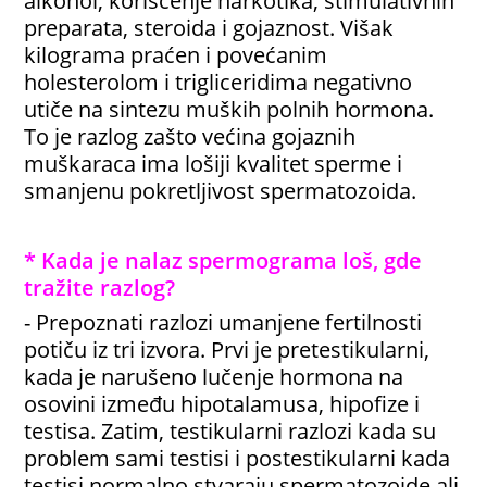
alkohol, korišćenje narkotika, stimulativnih
preparata, steroida i gojaznost. Višak
kilograma praćen i povećanim
holesterolom i trigliceridima negativno
utiče na sintezu muških polnih hormona.
To je razlog zašto većina gojaznih
muškaraca ima lošiji kvalitet sperme i
smanjenu pokretljivost spermatozoida.
* Kada je nalaz spermograma loš, gde
tražite razlog?
- Prepoznati razlozi umanjene fertilnosti
potiču iz tri izvora. Prvi je pretestikularni,
kada je narušeno lučenje hormona na
osovini između hipotalamusa, hipofize i
testisa. Zatim, testikularni razlozi kada su
problem sami testisi i postestikularni kada
testisi normalno stvaraju spermatozoide ali