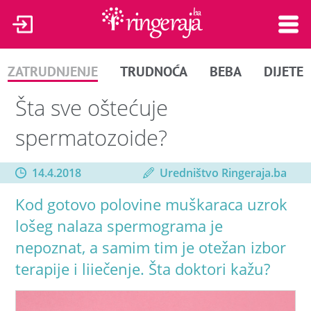
ZATRUDNJENJE
TRUDNOĆA
BEBA
DIJETE
Šta sve oštećuje
spermatozoide?
14.4.2018
Uredništvo Ringeraja.ba
Kod gotovo polovine muškaraca uzrok
lošeg nalaza spermograma je
nepoznat, a samim tim je otežan izbor
terapije i liiečenje. Šta doktori kažu?