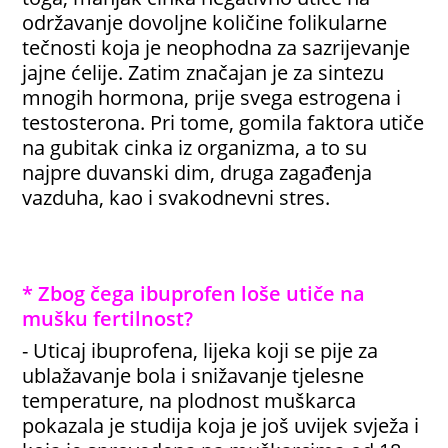
održavanje dovoljne količine folikularne
tečnosti koja je neophodna za sazrijevanje
jajne ćelije. Zatim značajan je za sintezu
mnogih hormona, prije svega estrogena i
testosterona. Pri tome, gomila faktora utiče
na gubitak cinka iz organizma, a to su
najpre duvanski dim, druga zagađenja
vazduha, kao i svakodnevni stres.
* Zbog čega ibuprofen loše utiče na
mušku fertilnost?
- Uticaj ibuprofena, lijeka koji se pije za
ublažavanje bola i snižavanje tjelesne
temperature, na plodnost muškarca
pokazala je studija koja je još uvijek svježa i