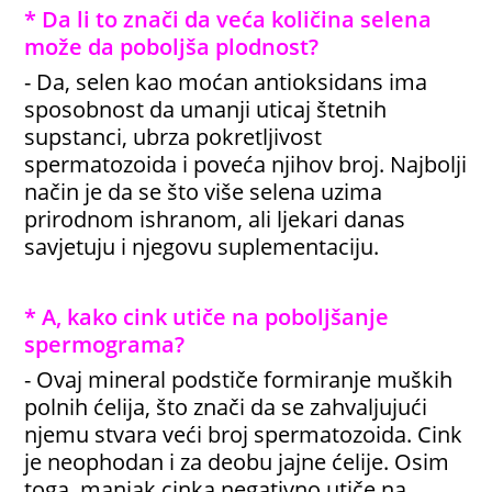
* Da li to znači da veća količina selena
može da poboljša plodnost?
- Da, selen kao moćan antioksidans ima
sposobnost da umanji uticaj štetnih
supstanci, ubrza pokretljivost
spermatozoida i poveća njihov broj. Najbolji
način je da se što više selena uzima
prirodnom ishranom, ali ljekari danas
savjetuju i njegovu suplementaciju.
* A, kako cink utiče na poboljšanje
spermograma?
- Ovaj mineral podstiče formiranje muških
polnih ćelija, što znači da se zahvaljujući
njemu stvara veći broj spermatozoida. Cink
je neophodan i za deobu jajne ćelije. Osim
toga, manjak cinka negativno utiče na