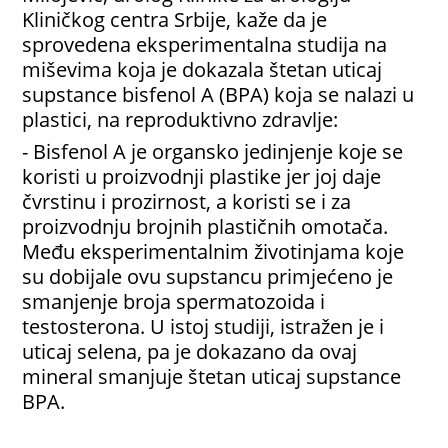
Kliničkog centra Srbije, kaže da je
sprovedena eksperimentalna studija na
miševima koja je dokazala štetan uticaj
supstance bisfenol A (BPA) koja se nalazi u
plastici, na reproduktivno zdravlje:
- Bisfenol A je organsko jedinjenje koje se
koristi u proizvodnji plastike jer joj daje
čvrstinu i prozirnost, a koristi se i za
proizvodnju brojnih plastičnih omotača.
Među eksperimentalnim životinjama koje
su dobijale ovu supstancu primjećeno je
smanjenje broja spermatozoida i
testosterona. U istoj studiji, istražen je i
uticaj selena, pa je dokazano da ovaj
mineral smanjuje štetan uticaj supstance
BPA.