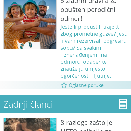
5 zlatnih pravila za
opušten porodični
odmor!
Jeste li propustili trajekt
zbog prometne gužve? Jesu
li vam rezervisali pogrešnu
sobu? Sa svakim
"iznenađenjem" na
odmoru, odaberite
znatiželju umjesto
ogorčenosti i ljutnje.
Oglasne poruke
Zadnji članci
8 razloga zašto je