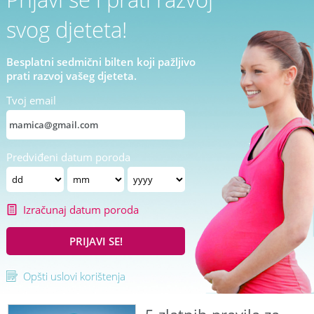
svog djeteta!
Besplatni sedmični bilten koji pažljivo
prati razvoj vašeg djeteta.
Tvoj email
Predviđeni datum poroda
Izračunaj datum poroda
PRIJAVI SE!
Opšti uslovi korištenja