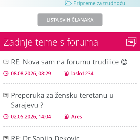
Pripreme za trudnoću
LISTA SVIH ČLANAKA
Zadnje teme s foruma
RE: Nova sam na forumu trudilice 😊
08.08.2026, 08:29
laslo1234
Preporuka za žensku teretanu u
Sarajevu ?
02.05.2026, 14:04
Ares
RE: Dr Sanjin Dekovic