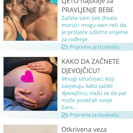
LJETO najbolje za
PRAVLJENJE BEBE
Začeta sam ljeti (hvala
moru) i mogu vam reći da
je proljeće odlično vrijeme
za rođenje.
Pripreme za trudnoću
KAKO DA ZAČNETE
DJEVOJČICU?
Mnogi stručnjaci, koji
savjetuju kako začeti
djevojčicu, slažu se da par
može povećati svoje
šans...
Pripreme za trudnoću
Otkrivena veza