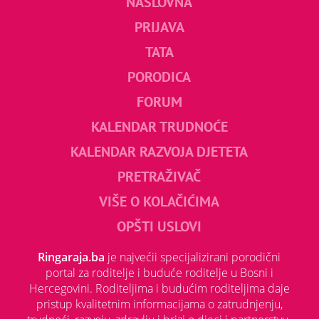
NASLOVNA
PRIJAVA
TATA
PORODICA
FORUM
KALENDAR TRUDNOĆE
KALENDAR RAZVOJA DJETETA
PRETRAŽIVAČ
VIŠE O KOLAČIĆIMA
OPŠTI USLOVI
Ringaraja.ba
je najvećii specijalizirani porodični
portal za roditelje i buduće roditelje u Bosni i
Hercegovini. Roditeljima i budućim roditeljima daje
pristup kvalitetnim informacijama o zatrudnjenju,