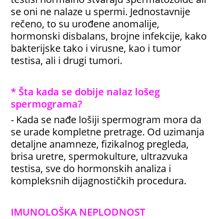
se oni ne nalaze u spermi. Jednostavnije
rečeno, to su urođene anomalije,
hormonski disbalans, brojne infekcije, kako
bakterijske tako i virusne, kao i tumor
testisa, ali i drugi tumori.
* Šta kada se dobije nalaz lošeg
spermograma?
- Kada se nađe lošiji spermogram mora da
se urade kompletne pretrage. Od uzimanja
detaljne anamneze, fizikalnog pregleda,
brisa uretre, spermokulture, ultrazvuka
testisa, sve do hormonskih analiza i
kompleksnih dijagnostičkih procedura.
IMUNOLOŠKA NEPLODNOST