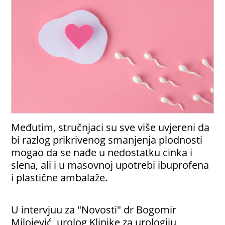
Međutim, stručnjaci su sve više uvjereni da
bi razlog prikrivenog smanjenja plodnosti
mogao da se nađe u nedostatku cinka i
slena, ali i u masovnoj upotrebi ibuprofena
i plastične ambalaže.
U intervjuu za "Novosti" dr Bogomir
Milojević, urolog Klinike za urologiju