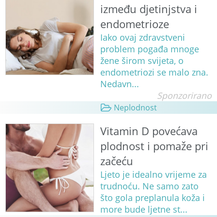
između djetinjstva i
endometrioze
Iako ovaj zdravstveni
problem pogađa mnoge
žene širom svijeta, o
endometriozi se malo zna.
Nedavn...
Sponzorirano
Neplodnost
Vitamin D povećava
plodnost i pomaže pri
začeću
Ljeto je idealno vrijeme za
trudnoću. Ne samo zato
što gola preplanula koža i
more bude ljetne st...