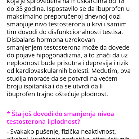
koja je sprovedena na muškarcima od 18
do 35 godina. Ispostavilo se da ibuprofen u
maksimalno preporučenoj dnevnoj dozi
smanjuje nivo testosterona u krvi i samim
tim dovodi do disfunkcionalnosti testisa.
Disbalans hormona uzrokovan
smanjenjem testosterona može da dovede
do pojave hipogonadizma, a to znači da uz
neplodnost bude prisutna i depresija i rizik
od kardiovaskularnih bolesti. Međutim, ova
studija moraće da se potvrdi na većem
broju ispitanika i da se utvrdi da li
ibuprofen trajno oštećuje plodnost.
* Šta još dovodi do smanjenja nivoa
testosterona i plodnost?
- Svakako pušenje, fizička neaktivnost,