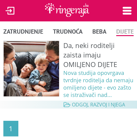
ZATRUDNJENJE
TRUDNOĆA
BEBA
DIJETE
Da, neki roditelji
zaista imaju
OMILJENO DIJETE
Nova studija opovrgava
tvrdnje roditelja da nemaju
omiljeno dijete - evo zašto
se istraživači nad...
ODGOJ, RAZVOJ I NJEGA
1