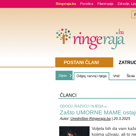
Ringeraja.ba
Porodica
Filantropija
Zdravlje, Lj
POSTANI ČLAN!
ZATRU
Dijete
Odgoj, razvoj i njega
Vrtić
Škola
ČLANCI
ODGOJ, RAZVOJ I NJEGA
Zašto UMORNE MAME osta
Autor:
Uredništvo Ringeraja.ba
| 20.3.2025
Voljela bih da vam kaž
kojima uživaju, ali to 