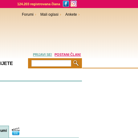
124.203 registrovana člana
Forumi
Mali oglasi
Ankete
PRIJAVI SE!
POSTANI ČLAN!
IJETE
rumi
Video
sadržaji