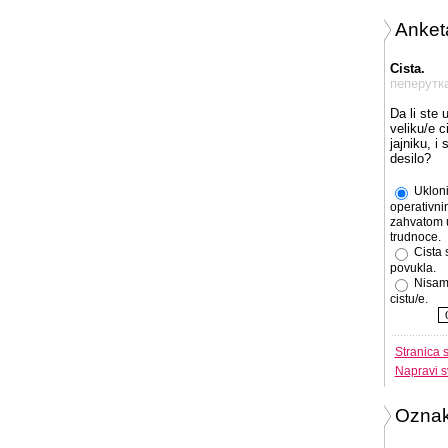
Anket
Cista.
пеперутк
Da li ste 
veliku/e c
jajniku, i
desilo?
Ukloni
operativni
zahvatom 
trudnoce.
Cista 
povukla.
Nisam
cistu/e.
Stranica 
Napravi s
Ozna