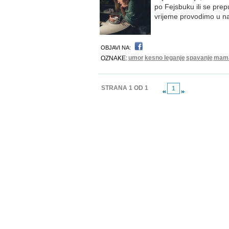
po Fejsbuku ili se prep
vrijeme provodimo u n
OBJAVI NA:
umor
kesno leganje
spavanje
mam
OZNAKE:
STRANA 1 OD 1
1