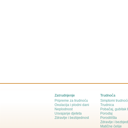
Zatrudnjenje
Trudnoća
Pripreme za trudnoću
Simptomi trudnoć
Ovulacija i plodni dani
Trudnica
Neplodnost
Pobačaj, gubitak
Usvajanje djeteta
Porođaj
Zdravlje i bezbjednost
Porodilišta
Zdravlje i bezbje
Matične ćelije