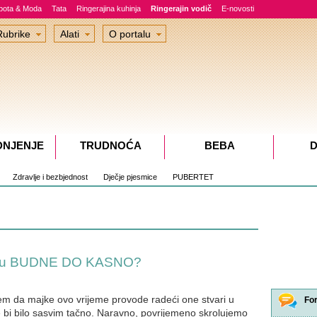
epota & Moda
Tata
Ringerajina kuhinja
Ringerajin vodič
E-novosti
Rubrike
Alati
O portalu
DNJENJE
TRUDNOĆA
BEBA
D
Zdravlje i bezbjednost
Dječje pjesmice
PUBERTET
ju BUDNE DO KASNO?
em da majke ovo vrijeme provode radeći one stvari u
Fo
ne bi bilo sasvim tačno. Naravno, povrijemeno skrolujemo