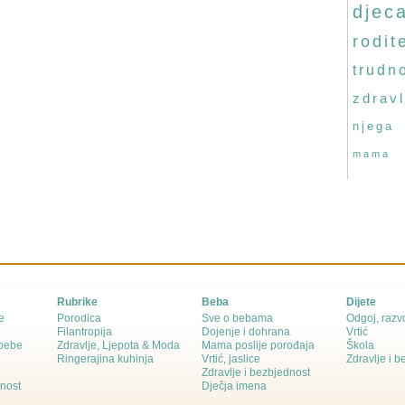
djec
rodite
trudn
zdravl
njega
mama
Rubrike
Beba
Dijete
e
Porodica
Sve o bebama
Odgoj, razvo
Filantropija
Dojenje i dohrana
Vrtić
 bebe
Zdravlje, Ljepota & Moda
Mama poslije porođaja
Škola
Ringerajina kuhinja
Vrtić, jaslice
Zdravlje i 
Zdravlje i bezbjednost
dnost
Dječja imena