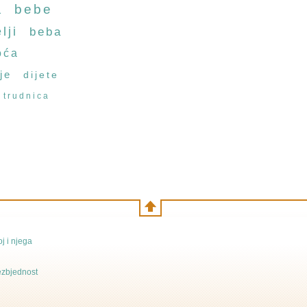
a
bebe
lji
beba
oća
je
dijete
trudnica
j i njega
bezbjednost