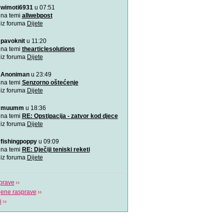
wimoti6931
u 07:51
Rođeno moje!
Najemotivnija i najljepša p
na temi
allwebpost
mame, za roditelj
iz foruma
Dijete
pavoknit
u 11:20
4 zabavne obiteljske igre
zimske dane
na temi
thearticlesolutions
Predlažemo vam četiri su
iz foruma
Dijete
obiteljske igre koje će n
Anoniman
u 23:49
Upravo sam tužio obrazov
na temi
Senzorno oštećenje
Možda učenici čine tek 20
iz foruma
Dijete
ali čine 100% na
muumm
u 18:36
Koja je tajna uspješnog s
na temi
RE: Opstipacija - zatvor kod djece
Video koji bi trebao vidjeti s
iz foruma
Dijete
fishingpoppy
u 09:09
Plavi telefon BiH
na temi
RE: Dječiji teniski reketi
Plavi telefon, savjetodavn
iz foruma
Dijete
besplatna linija za
prave
jene rasprave
i