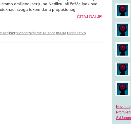
uštamo omiljenoj seriju na Netflixu, ali češće ipak ovo
adoknadi svega tokom dana propuštenog.
ČITAJ DALJE
a
san
iscrpljenost
vrijeme za sebe
majka
roditeljstvo
Nove ras
Promijen
Svi forum