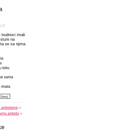
a
а16
u trudnoci imali
istu/e na
 sta se sa njima
la
m
u toku
se sama
 imala
s anketama
voju anketu
ke