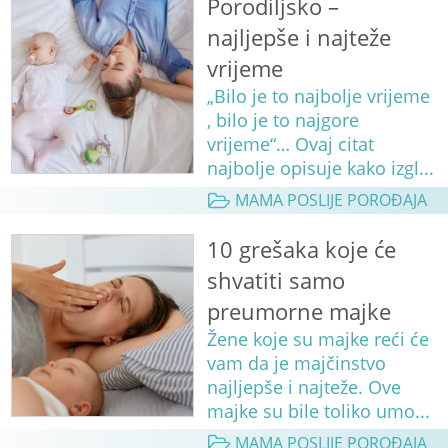
Porodiljsko –
najljepše i najteže
vrijeme
„Bilo je to najbolje vrijeme
, bilo je to najgore
vrijeme“… Ovaj citat
najbolje opisuje kako izgl...
MAMA POSLIJE POROĐAJA
10 grešaka koje će
shvatiti samo
preumorne majke
Žene koje su majke reći će
vam da je majčinstvo
najljepše i najteže. Ove
majke su bile toliko umo...
MAMA POSLIJE POROĐAJA