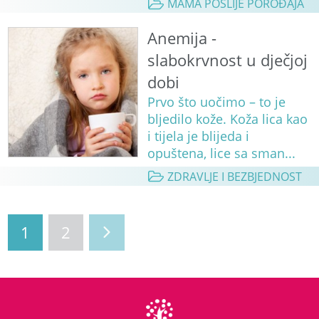
MAMA POSLIJE POROĐAJA
Anemija -
slabokrvnost u dječjoj
dobi
Prvo što uočimo – to je
bljedilo kože. Koža lica kao
i tijela je blijeda i
opuštena, lice sa sman...
ZDRAVLJE I BEZBJEDNOST
1
2