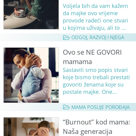
Voljela bih da vam kažem
da majke ovo vrijeme
provode radeći one stvari
u kojima uživaju, ali to ...
ODGOJ, RAZVOJ I NJEGA
Ovo se NE GOVORI
mamama
Sastavili smo popis stvari
koje bismo trebali prestati
govoriti ženama koje su
postale majke. One...
MAMA POSLIJE POROĐAJA
“Burnout” kod mama:
Naša generacija