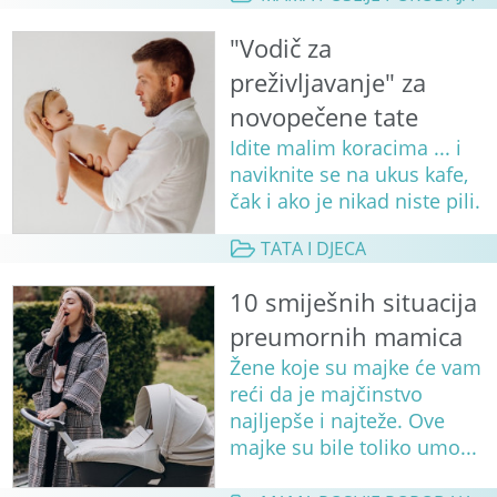
"Vodič za
preživljavanje" za
novopečene tate
Idite malim koracima ... i
naviknite se na ukus kafe,
čak i ako je nikad niste pili.
TATA I DJECA
10 smiješnih situacija
preumornih mamica
Žene koje su majke će vam
reći da je majčinstvo
najljepše i najteže. Ove
majke su bile toliko umo...