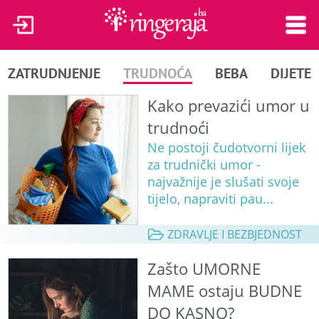
ZATRUDNJENJE
TRUDNOĆA
BEBA
DIJETE
Kako prevazići umor u
trudnoći
Ne postoji čudotvorni lijek
za trudnički umor -
najvažnije je slušati svoje
tijelo, napraviti pau...
ZDRAVLJE I BEZBJEDNOST
Zašto UMORNE
MAME ostaju BUDNE
DO KASNO?