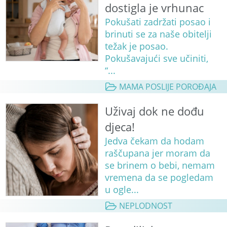
dostigla je vrhunac
Pokušati zadržati posao i
brinuti se za naše obitelji
težak je posao.
Pokušavajući sve učiniti,
“...
MAMA POSLIJE POROĐAJA
Uživaj dok ne dođu
djeca!
Jedva čekam da hodam
raščupana jer moram da
se brinem o bebi, nemam
vremena da se pogledam
u ogle...
NEPLODNOST