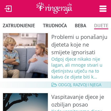
ZATRUDNJENJE
TRUDNOĆA
BEBA
DIJETE
Problemi u ponašanju
djeteta koje ne
smijete ignorisati
Odgoj djece nikako nije
lagan, ali mnoge stvari u
djetinjstvu utječu na to
kakvo će dijete biti k...
ODGOJ, RAZVOJ I NJEGA
Vaspitavanje djece je
ozbiljan posao