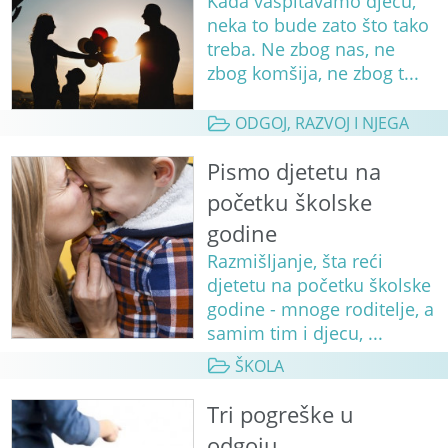
Kada vaspitavamo djecu,
neka to bude zato što tako
treba. Ne zbog nas, ne
zbog komšija, ne zbog t...
ODGOJ, RAZVOJ I NJEGA
Pismo djetetu na
početku školske
godine
Razmišljanje, šta reći
djetetu na početku školske
godine - mnoge roditelje, a
samim tim i djecu, ...
ŠKOLA
Tri pogreške u
odgoju...