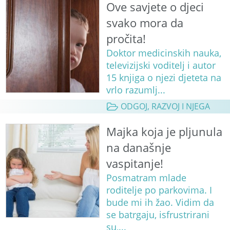
Ove savjete o djeci
svako mora da
pročita!
Doktor medicinskih nauka,
televizijski voditelj i autor
15 knjiga o njezi djeteta na
vrlo razumlj...
ODGOJ, RAZVOJ I NJEGA
Majka koja je pljunula
na današnje
vaspitanje!
Posmatram mlade
roditelje po parkovima. I
bude mi ih žao. Vidim da
se batrgaju, isfrustrirani
su,...