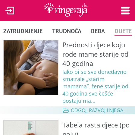
ZATRUDNJENJE
TRUDNOĆA
BEBA
DIJETE
Prednosti djece koju
rode mame starije od
40 godina
Iako bi se sve donedavno
smatrale „starim
mamama“, žene starije od
40 godina sve češće
postaju ma...
ODGOJ, RAZVOJ I NJEGA
Tabela rasta djece (po
polu)