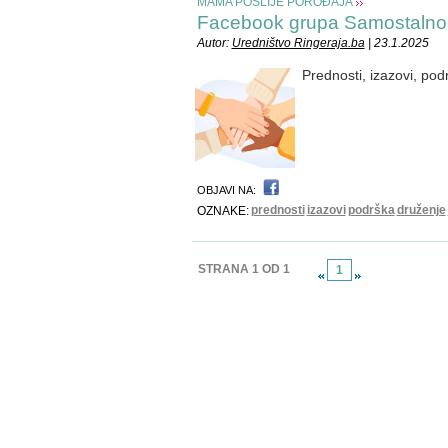
MAMA POSLIJE POROĐAJA
Facebook grupa Samostalno r
Autor:
Uredništvo Ringeraja.ba
| 23.1.2025
Prednosti, izazovi, podr
OBJAVI NA:
prednosti
izazovi
podrška
druženje
OZNAKE:
STRANA 1 OD 1
1