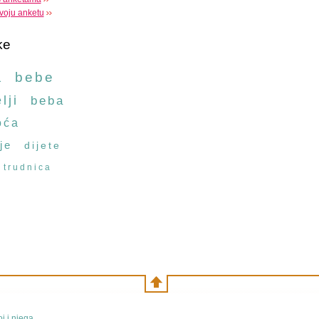
voju anketu
ke
a
bebe
lji
beba
oća
je
dijete
trudnica
j i njega