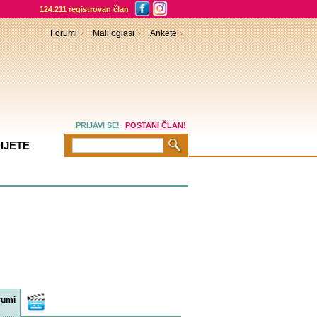
124.211 registrovan član
Forumi
Mali oglasi
Ankete
PRIJAVI SE!
POSTANI ČLAN!
IJETE
rumi
Video
sadržaji