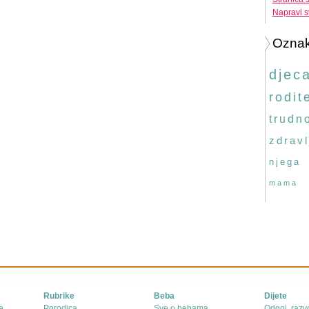
Napravi s
Ozna
djec
rodite
trudn
zdravl
njega
mama
Rubrike
Beba
Dijete
e
Porodica
Sve o bebama
Odgoj, razvo