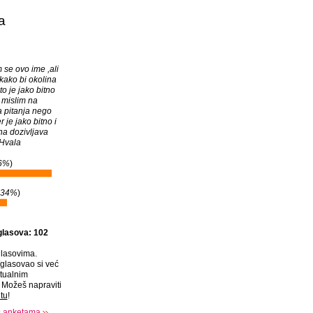
a
 se ovo ime ,ali
ako bi okolina
to je jako bitno
e mislim na
 pitanja nego
r je jako bitno i
na dozivljava
 Hvala
6%
)
34%
)
glasova: 102
lasovima.
glasovao si već
tualnim
Možeš napraviti
tu
!
s anketama