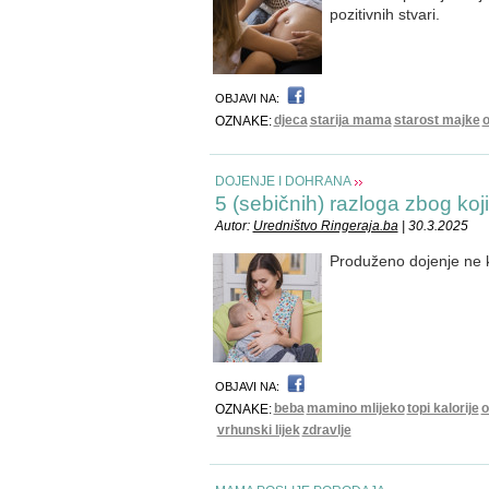
pozitivnih stvari.
OBJAVI NA:
djeca
starija mama
starost majke
o
OZNAKE:
DOJENJE I DOHRANA
5 (sebičnih) razloga zbog koj
Autor:
Uredništvo Ringeraja.ba
| 30.3.2025
Produženo dojenje ne k
OBJAVI NA:
beba
mamino mlijeko
topi kalorije
o
OZNAKE:
vrhunski lijek
zdravlje