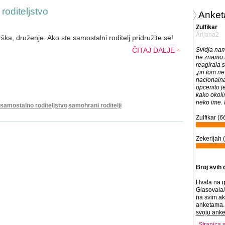
oditeljstvo
Anket
Zulfikar
Arijana2
ška, druženje. Ako ste samostalni roditelj pridružite se!
ČITAJ DALJE
Svidja nam
ne znamo k
reagirala s
,pri tom n
nacionalna
opcenito je
kako okoli
neko ime.
samostalno roditeljstvo
samohrani roditelji
Zulfikar (
6
Zekerijah (
Broj svih 
Hvala na g
Glasovala/
na svim ak
anketama. 
svoju anke
Stranica 