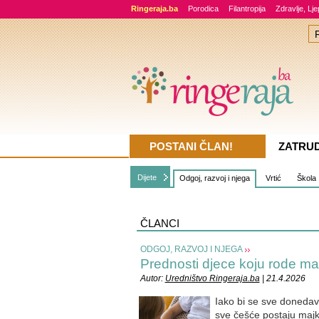
Ringeraja.ba
Porodica
Filantropija
Zdravlje, Lj
POSTANI ČLAN!
ZATRU
Dijete
Odgoj, razvoj i njega
Vrtić
Škola
ČLANCI
ODGOJ, RAZVOJ I NJEGA
Prednosti djece koju rode ma
Autor:
Uredništvo Ringeraja.ba
| 21.4.2026
Iako bi se sve donedav
sve češće postaju majke