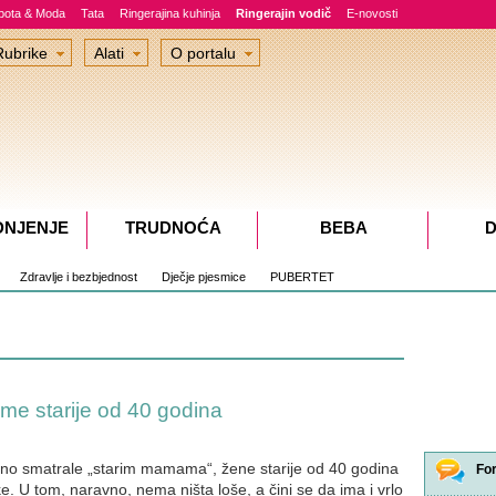
epota & Moda
Tata
Ringerajina kuhinja
Ringerajin vodič
E-novosti
Rubrike
Alati
O portalu
DNJENJE
TRUDNOĆA
BEBA
D
Zdravlje i bezbjednost
Dječje pjesmice
PUBERTET
me starije od 40 godina
no smatrale „starim mamama“, žene starije od 40 godina
Fo
. U tom, naravno, nema ništa loše, a čini se da ima i vrlo