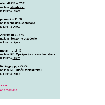
wimoti6931
u 07:51
Rođeno moje!
Najemotivnija i najljepša p
na temi
allwebpost
mame, za roditelj
iz foruma
Dijete
pavoknit
u 11:20
4 zabavne obiteljske igre
zimske dane
na temi
thearticlesolutions
Predlažemo vam četiri su
iz foruma
Dijete
obiteljske igre koje će n
Anoniman
u 23:49
Upravo sam tužio obrazov
na temi
Senzorno oštećenje
Možda učenici čine tek 20
iz foruma
Dijete
ali čine 100% na
muumm
u 18:36
Koja je tajna uspješnog s
na temi
RE: Opstipacija - zatvor kod djece
Video koji bi trebao vidjeti s
iz foruma
Dijete
fishingpoppy
u 09:09
Plavi telefon BiH
na temi
RE: Dječiji teniski reketi
Plavi telefon, savjetodavn
iz foruma
Dijete
besplatna linija za
prave
jene rasprave
i