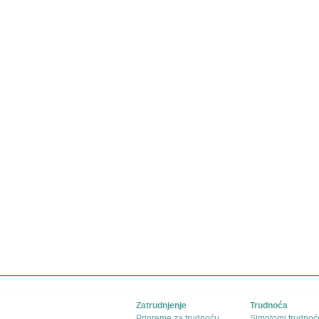
Zatrudnjenje
Trudnoća
Pripreme za trudnoću
Simptomi trudnoć