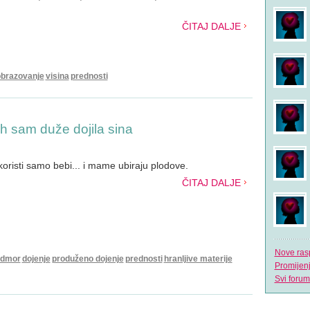
ČITAJ DALJE
brazovanje
visina
prednosti
ih sam duže dojila sina
oristi samo bebi... i mame ubiraju plodove.
ČITAJ DALJE
Nove ras
dmor
dojenje
produženo dojenje
prednosti
hranljive materije
Promijen
Svi forum