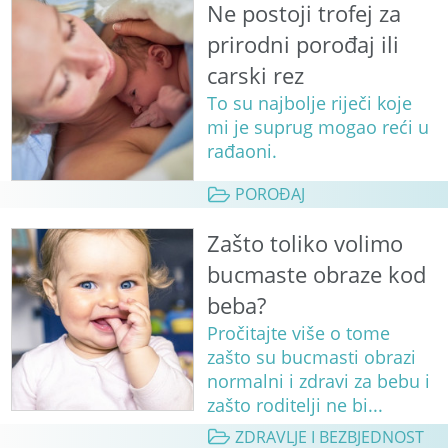
Ne postoji trofej za
prirodni porođaj ili
carski rez
To su najbolje riječi koje
mi je suprug mogao reći u
rađaoni.
POROĐAJ
Zašto toliko volimo
bucmaste obraze kod
beba?
Pročitajte više o tome
zašto su bucmasti obrazi
normalni i zdravi za bebu i
zašto roditelji ne bi...
ZDRAVLJE I BEZBJEDNOST