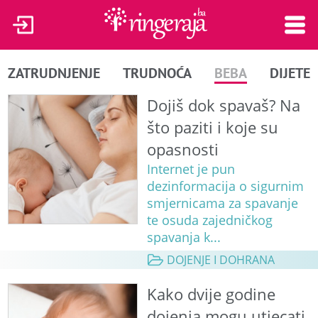
ZATRUDNJENJE
TRUDNOĆA
BEBA
DIJETE
Dojiš dok spavaš? Na
što paziti i koje su
opasnosti
Internet je pun
dezinformacija o sigurnim
smjernicama za spavanje
te osuda zajedničkog
spavanja k...
DOJENJE I DOHRANA
Kako dvije godine
dojenja mogu utjecati