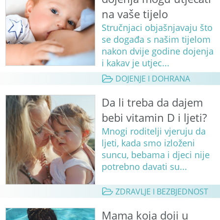
na vaše tijelo
Stručnjaci objašnjavaju što
se događa s našim tijelom
nakon dvije godine dojenja
i kakav je utjec...
DOJENJE I DOHRANA
Da li treba da dajem
bebi vitamin D i ljeti?
Mnogi roditelji vjeruju da
ljeti, kada smo izloženi
suncu, bebama i djeci nije
potrebno davati su...
ZDRAVLJE I BEZBJEDNOST
Mama koja doji u