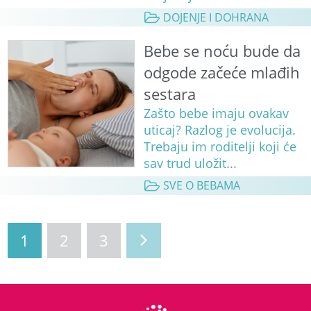
DOJENJE I DOHRANA
Bebe se noću bude da
odgode začeće mlađih
sestara
Zašto bebe imaju ovakav
uticaj? Razlog je evolucija.
Trebaju im roditelji koji će
sav trud uložit...
SVE O BEBAMA
1
2
3