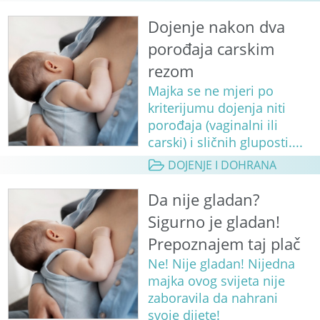
Dojenje nakon dva
porođaja carskim
rezom
Majka se ne mjeri po
kriterijumu dojenja niti
porođaja (vaginalni ili
carski) i sličnih gluposti....
DOJENJE I DOHRANA
Da nije gladan?
Sigurno je gladan!
Prepoznajem taj plač
Ne! Nije gladan! Nijedna
majka ovog svijeta nije
zaboravila da nahrani
svoje dijete!