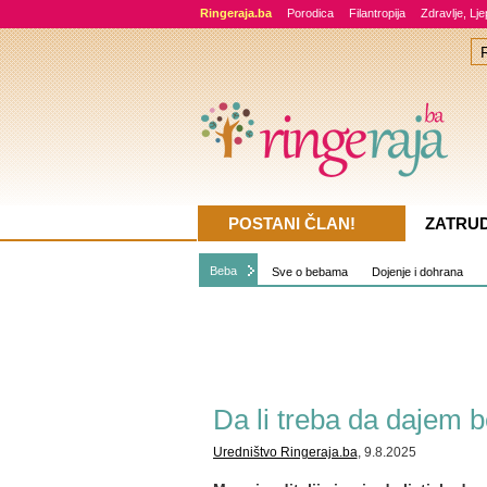
Ringeraja.ba
Porodica
Filantropija
Zdravlje, Lj
POSTANI ČLAN!
ZATRU
Beba
Sve o bebama
Dojenje i dohrana
Da li treba da dajem be
Uredništvo Ringeraja.ba
, 9.8.2025