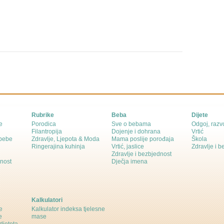
Rubrike
Beba
Dijete
e
Porodica
Sve o bebama
Odgoj, razvo
Filantropija
Dojenje i dohrana
Vrtić
 bebe
Zdravlje, Ljepota & Moda
Mama poslije porođaja
Škola
Ringerajina kuhinja
Vrtić, jaslice
Zdravlje i 
Zdravlje i bezbjednost
dnost
Dječja imena
Kalkulatori
e
Kalkulator indeksa tjelesne
e
mase