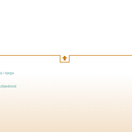
j i njega
bezbjednost