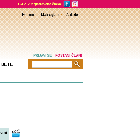
124.212 registrovana člana
Forumi
Mali oglasi
Ankete
PRIJAVI SE!
POSTANI ČLAN!
IJETE
rumi
Video
sadržaji