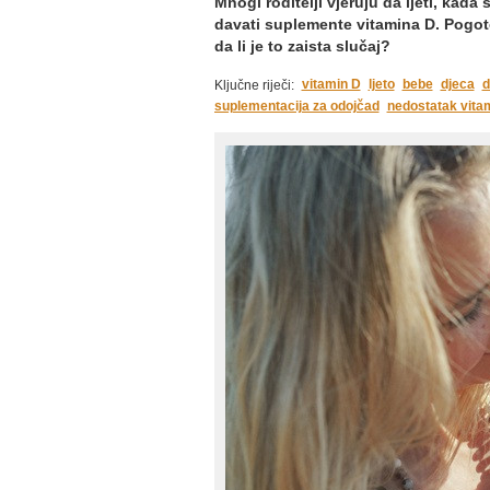
Mnogi roditelji vjeruju da ljeti, kad
davati suplemente vitamina D. Pogoto
da li je to zaista slučaj?
vitamin D
ljeto
bebe
djeca
d
Ključne riječi:
suplementacija za odojčad
nedostatak vita