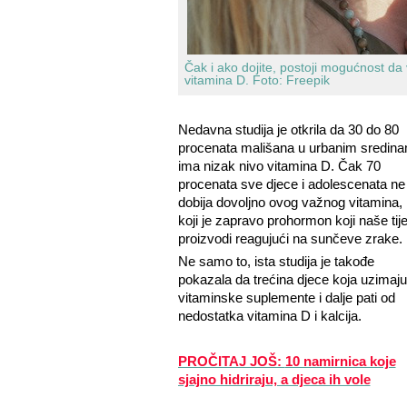
Čak i ako dojite, postoji mogućnost d
vitamina D.
Foto: Freepik
Nedavna studija je otkrila da 30 do 80
procenata mališana u urbanim sredin
ima nizak nivo vitamina D. Čak 70
procenata sve djece i adolescenata ne
dobija dovoljno ovog važnog vitamina,
koji je zapravo prohormon koji naše tije
proizvodi reagujući na sunčeve zrake.
Ne samo to, ista studija je takođe
pokazala da trećina djece koja uzimaju
vitaminske suplemente i dalje pati od
nedostatka vitamina D i kalcija.
PROČITAJ JOŠ:
10 namirnica koje
sjajno hidriraju, a djeca ih vole