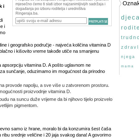
Ozna
 i
djec
di
e i
rodite
amo
trudn
dine i geografsko područje - najveća količina vitamina D
zdravl
. Oblačno i kišovito vreme takođe utiče na smanjenu
njega
 apsorpciju vitamina D. A pošto uglavnom ne
mama
 za sunčanje, oduzimamo im mogućnost da prirodno
 provode napolju, a sve više u zatvorenom prostoru.
 mogućnosti proizvodnje vitamina D.
du na suncu duže vrijeme da bi njihovo tijelo proizvelo
svetlijim pigmentom.
dnevno samo iz hrane, moralo bi da konzumira šest čaša
u ribu srednje veličine i 20 jaja svakog dana! A govorimo