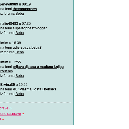
jenevi8989
u 08:19
Aplikacija “Moj kalendar 
Praćenje kalendara će biti
na temi
thecontentnew
mobilnu aplikaciju
iz foruma
Beba
nalig48483
u 07:35
Kako da bebina koža osta
zaštićena
na temi
supertopbestblogger
Od rođenja bebama je potr
iz foruma
Beba
pažnja, a njihovim ro
imim
u 18:39
VIDEO: Kako pomoći bebi
na temi
gdje spava beba?
Tijekom hranjenja bebe uz 
iz foruma
Beba
zrak, pa im podrig
imim
u 12:55
"Bijela buka" za uspavljiv
na temi
prijava djeteta u matičnu knjigu
to?
rođenih
Postoji nekoliko pravila koj
iz foruma
Beba
pridržavati ukoliko
Ervina85
u 19:22
“Challenge 2019” – Ja ću 
na temi
RE: Plazma i ostali keksici
jedne žene
iz foruma
Beba
Dženita Kurtćehajić, specij
i akušerstva,
prave
jene rasprave
i