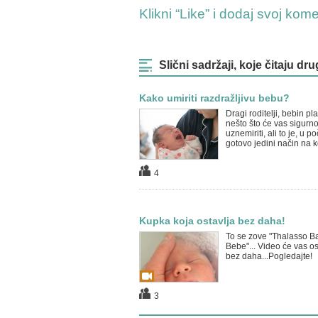
Klikni “Like” i dodaj svoj kom
Slični sadržaji, koje čitaju dru
Kako umiriti razdražljivu bebu?
Dragi roditelji, bebin pla
nešto što će vas sigurn
uznemiriti, ali to je, u p
gotovo jedini način na ko
4
Kupka koja ostavlja bez daha!
To se zove "Thalasso B
Bebe"... Video će vas ost
bez daha...Pogledajte!
3