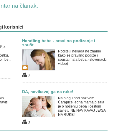
entar na članak:
gi korisnici
Handling bebe - pravilno podizanje i
spušt...
č je
o
Roditelji nekada ne znamo
očetku,
kako se pravilno podiže i
ji be...
spušta mala beba. (slovenački
video)
3
DA, navikavaj ga na ruke!
ain
Na blogu pod nazivom
aviti
Čarapice jedna mama pisala
je o nošenju beba i čestom
savjetu NE NAVIKAVAJ JE/GA
NA RUKE!
3