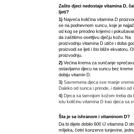
Zašto djeci nedostaje vitamina D, čak
ljeti?
1)
Najveća količina vitamina D proizvo
se na podnevnom suncu, koje je najjač
od kog se prirodno krijemo i pokušav
da zaštitimo osetljivu dječju kožu. Na
proizvodnju vitamina D utiče i doba go
proizvodi se ljeti i što bliže ekvatoru
proizvodnju.
2)
Većina krema za sunčanje sprečava
ostavljamo djecu na suncu bez kreme
dobiju vitamin D.
3)
Savremena djeca sve manje vremena
Daleko od sunca i prirode, i daleko od
4)
Djeca sa tamnijom kožom treba da bu
istu količinu vitamina D kao djeca sa 
Šta je sa ishranom i vitaminom D?
Da bi dijete dobilo 600 IJ vitamina D 
mlijeka, četiri konzerve tunjevine, jedn