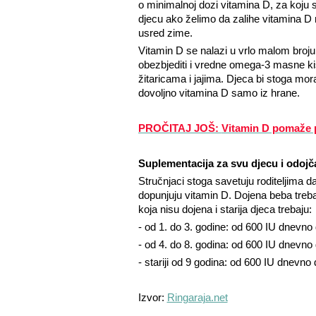
o minimalnoj dozi vitamina D, za koju 
djecu ako želimo da zalihe vitamina D n
usred zime.
Vitamin D se nalazi u vrlo malom broju
obezbjediti i vredne omega-3 masne ki
žitaricama i jajima. Djeca bi stoga mor
dovoljno vitamina D samo iz hrane.
PROČITAJ JOŠ:
Vitamin D pomaže 
Suplementacija za svu djecu i odojča
Stručnjaci stoga savetuju roditeljima da 
dopunjuju vitamin D. Dojena beba treb
koja nisu dojena i starija djeca trebaju:
- od 1. do 3. godine: od 600 IU dnevn
- od 4. do 8. godina: od 600 IU
dnevno 
- stariji od 9 godina: od 600 IU
dnevno 
Izvor:
Ringaraja.net