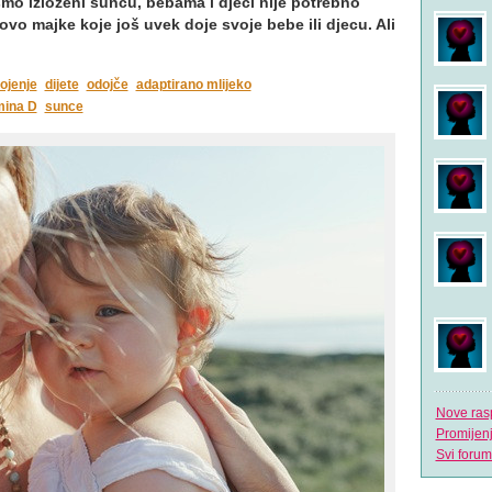
a smo izloženi suncu, bebama i djeci nije potrebno
vo majke koje još uvek doje svoje bebe ili djecu. Ali
ojenje
dijete
odojče
adaptirano mlijeko
mina D
sunce
Nove ras
Promijen
Svi forum