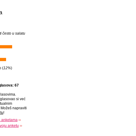
a
sti često u salatu
o (
12%
)
glasova: 67
lasovima.
glasovao si već
tualnim
Možeš napraviti
tu
!
s anketama
voju anketu