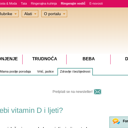
epota & Moda
Tata
Ringerajina kuhinja
Ringerajin vodič
E-novosti
Rubrike
Alati
O portalu
DNJENJE
TRUDNOĆA
BEBA
D
Mama poslije porođaja
Vrtić, jaslice
Zdravlje i bezbjednost
Pretplati se na newsletter!
bi vitamin D i ljeti?
Fo