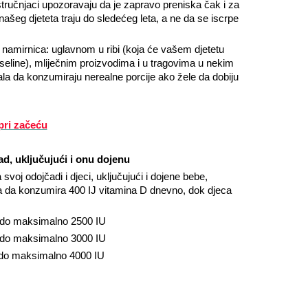
stručnjaci upozoravaju da je zapravo preniska čak i za
ašeg djeteta traju do sledećeg leta, a ne da se iscrpe
 namirnica: uglavnom u ribi (koja će vašem djetetu
seline), mliječnim proizvodima i u tragovima u nekim
ala da konzumiraju nerealne porcije ako žele da dobiju
pri začeću
d, uključujući i onu dojenu
svoj odojčadi i djeci, uključujući i dojene bebe,
a da konzumira 400 IJ vitamina D dnevno, dok djeca
o do maksimalno 2500 IU
do maksimalno
3000 IU
do maksimalno
4000 IU