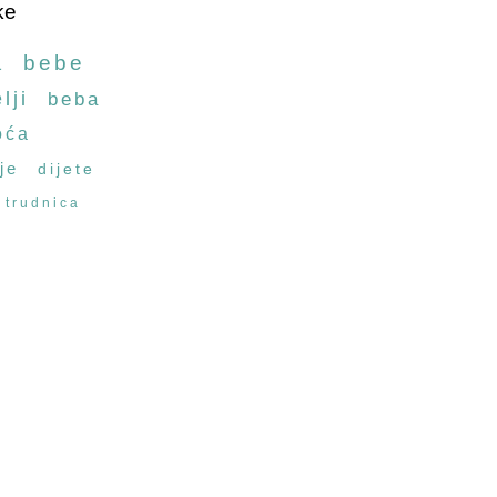
ke
a
bebe
lji
beba
oća
je
dijete
trudnica