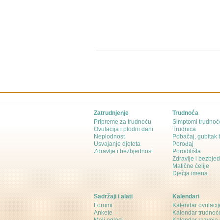
Zatrudnjenje
Trudnoća
Pripreme za trudnoću
Simptomi trudnoć
Ovulacija i plodni dani
Trudnica
Neplodnost
Pobačaj, gubitak
Usvajanje djeteta
Porođaj
Zdravlje i bezbjednost
Porodilišta
Zdravlje i bezbje
Matične ćelije
Dječja imena
Sadržaji i alati
Kalendari
Forumi
Kalendar ovulacij
Ankete
Kalendar trudnoć