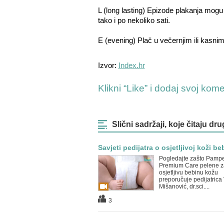
L (long lasting) Epizode plakanja mogu 
tako i po nekoliko sati.
E (evening) Plač u večernjim ili kasn
Izvor:
Index.hr
Klikni “Like” i dodaj svoj kom
Slični sadržaji, koje čitaju dru
Savjeti pedijatra o osjetljivoj koži be
Pogledajte zašto Pamp
Premium Care pelene z
osjetljivu bebinu kožu
preporučuje pedijatrica 
Mišanović, dr.sci....
3