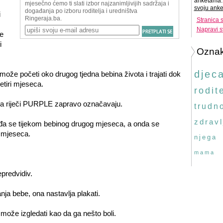
anketama. 
svoju anke
i
Stranica 
Napravi s
e
i
Ozna
djec
ože početi oko drugog tjedna bebina života i trajati dok
etiri mjeseca.
rodite
ova riječi PURPLE zapravo označavaju.
trudn
zdravl
đa se tijekom bebinog drugog mjeseca, a onda se
g mjeseca.
njega
mama
predvidiv.
nja bebe, ona nastavlja plakati.
te može izgledati kao da ga nešto boli.