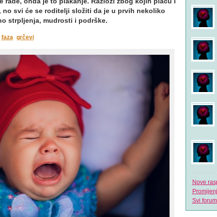
 rade, onda je to plakanje. Razlozi zbog kojih plaču i
no svi će se roditelji složiti da je u prvih nekoliko
 strpljenja, mudrosti i podrške.
faza
grčevi
Nove ras
Promijen
Svi forum