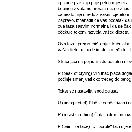
epizode plakanja prije petog mjeseca
bebinog života ne moraju nužno značit
da nešto nije u redu s vašim djetetom.
Zapravo, iznenadit će vas podatak da j
ova faza sasvim normalna i da se čak 
očekuje tokom razvoja vašeg djeteta.
Ova faza, prema mišljenju stručnjaka, m
vaše dijete ne bude imalo između tri i č
Stručnjaci su pojasnili što početna sl
P (peak of crying) Vrhunac plača doga
počinje smanjivati oko trećeg do peto
Tekst se nastavlja ispod oglasa
U (unexpected) Plač je neočekivan i ne
R (resist soothing) Čak i nakon umiriva
P (pain like face) U ''purple'' fazi dije