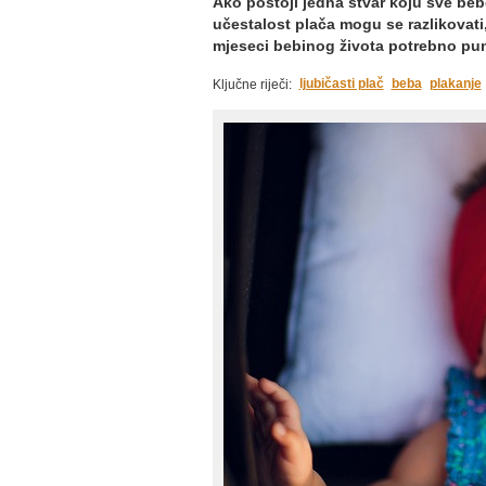
Ako postoji jedna stvar koju sve bebe
učestalost plača mogu se razlikovati, 
mjeseci bebinog života potrebno puno
ljubičasti plač
beba
plakanje
Ključne riječi: