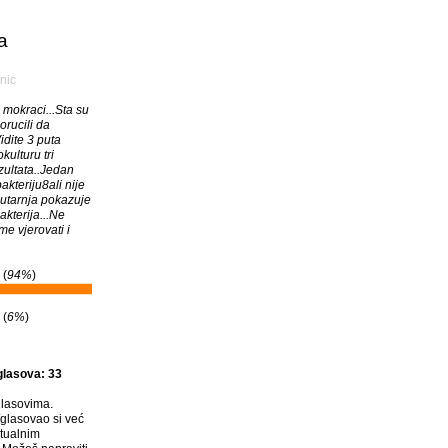
a
nic
 mokraci...Sta su
rucili da
Vidite 3 puta
kulturu tri
ezultata..Jedan
kteriju8ali nije
 jutarnja pokazuje
kterija...Ne
e vjerovati i
 (
94%
)
 (
6%
)
glasova: 33
lasovima.
glasovao si već
tualnim