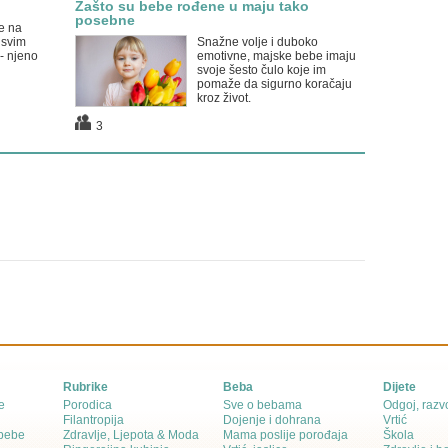
Zašto su bebe rođene u maju tako
posebne
e na
 svim
Snažne volje i duboko
- njeno
emotivne, majske bebe imaju
svoje šesto čulo koje im
pomaže da sigurno koračaju
kroz život.
3
Rubrike
Beba
Dijete
e
Porodica
Sve o bebama
Odgoj, razvo
Filantropija
Dojenje i dohrana
Vrtić
 bebe
Zdravlje, Ljepota & Moda
Mama poslije porođaja
Škola