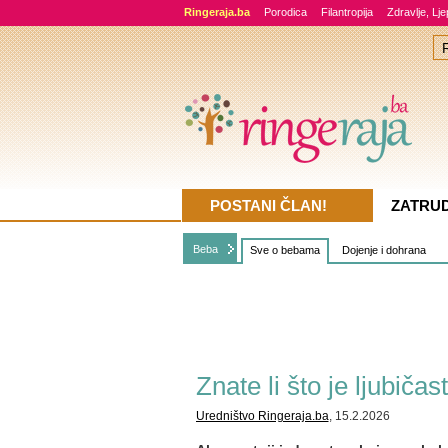
Ringeraja.ba
Porodica
Filantropija
Zdravlje, Lj
POSTANI ČLAN!
ZATRU
Beba
Sve o bebama
Dojenje i dohrana
Znate li što je ljubič
Uredništvo Ringeraja.ba
, 15.2.2026