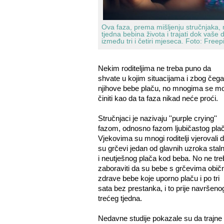
Ova faza, prema mišljenju stručnjaka,
tjedna bebina života i trajati dok vaše 
između tri i četiri mjeseca.
Foto: Freep
Nekim roditeljima ne treba puno da
shvate u kojim situacijama i zbog čega
njihove bebe plaču, no mnogima se m
činiti kao da ta faza nikad neće proći.
Stručnjaci je nazivaju ''purple crying''
fazom, odnosno fazom ljubičastog plač
Vjekovima su mnogi roditelji vjerovali 
su grčevi jedan od glavnih uzroka stal
i neutješnog plača kod beba. No ne tre
zaboraviti da su bebe s grčevima obič
zdrave bebe koje uporno plaču i po tri
sata bez prestanka, i to prije navršeno
trećeg tjedna.
Nedavne studije pokazale su da trajne