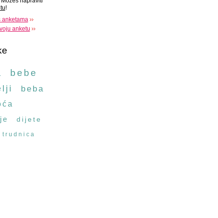
Možeš napraviti
tu
!
s anketama
voju anketu
ke
a
bebe
lji
beba
oća
je
dijete
trudnica