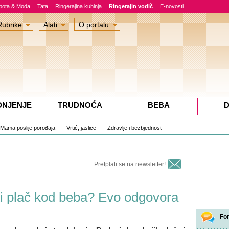
epota & Moda
Tata
Ringerajina kuhinja
Ringerajin vodič
E-novosti
Rubrike
Alati
O portalu
DNJENJE
TRUDNOĆA
BEBA
D
Mama poslije porođaja
Vrtić, jaslice
Zdravlje i bezbjednost
Pretplati se na newsletter!
asti plač kod beba? Evo odgovora
Fo