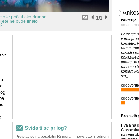
Anket
 može početi oko drugog
1
/1
bakterije
dijete ne bude imalo
amaniama
ik
Bakterije u
vama prepo
koristite.. 
radim urino
razlicita r
ože
pokazuje ba
jutarnja)a
da nema ba
kontam kom
sta,,
a.
da
odgovorite
nog
ba
odgovorite
no
Broj svih 
g
Hvala na g
Glasovala/
na svim ak