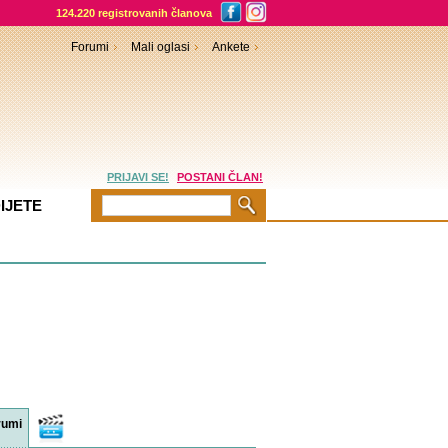
124.220 registrovanih članova
Forumi
Mali oglasi
Ankete
PRIJAVI SE!
POSTANI ČLAN!
IJETE
rumi
Video
sadržaji