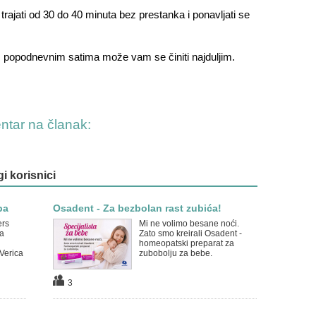
trajati od 30 do 40 minuta bez prestanka i ponavljati se
im popodnevnim satima može vam se činiti
najduljim.
entar na članak:
gi korisnici
ba
Osadent - Za bezbolan rast zubića!
ers
Mi ne volimo besane noći.
a
Zato smo kreirali Osadent -
homeopatski preparat za
Verica
zubobolju za bebe.
3