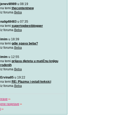
jenevi8989
u 08:19
Aplikacija “Moj kalendar 
Praćenje kalendara će biti
na temi
thecontentnew
mobilnu aplikaciju
iz foruma
Beba
nalig48483
u 07:35
Kako da bebina koža osta
zaštićena
na temi
supertopbestblogger
Od rođenja bebama je potr
iz foruma
Beba
pažnja, a njihovim ro
imim
u 18:39
VIDEO: Kako pomoći bebi
na temi
gdje spava beba?
Tijekom hranjenja bebe uz 
iz foruma
Beba
zrak, pa im podrig
imim
u 12:55
"Bijela buka" za uspavljiv
na temi
prijava djeteta u matičnu knjigu
to?
rođenih
Postoji nekoliko pravila koj
iz foruma
Beba
pridržavati ukoliko
Ervina85
u 19:22
“Challenge 2019” – Ja ću 
na temi
RE: Plazma i ostali keksici
jedne žene
iz foruma
Beba
Dženita Kurtćehajić, specij
i akušerstva,
prave
jene rasprave
i