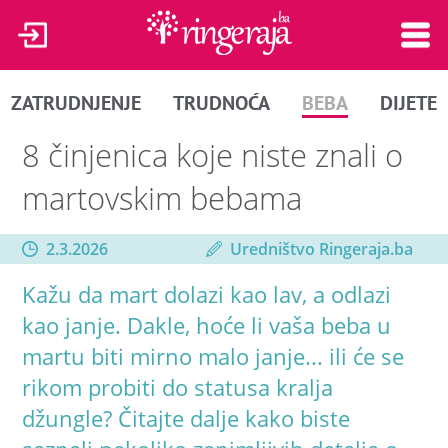
ZATRUDNJENJE
TRUDNOĆA
BEBA
DIJETE
8 činjenica koje niste znali o
martovskim bebama
2.3.2026
Uredništvo Ringeraja.ba
Kažu da mart dolazi kao lav, a odlazi
kao janje. Dakle, hoće li vaša beba u
martu biti mirno malo janje... ili će se
rikom probiti do statusa kralja
džungle? Čitajte dalje kako biste