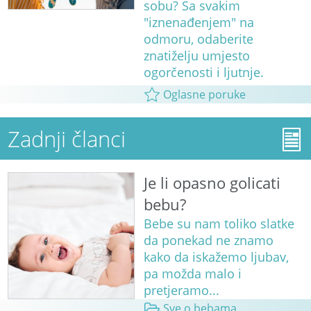
sobu? Sa svakim
"iznenađenjem" na
odmoru, odaberite
znatiželju umjesto
ogorčenosti i ljutnje.
Oglasne poruke
Zadnji članci
Je li opasno golicati
bebu?
Bebe su nam toliko slatke
da ponekad ne znamo
kako da iskažemo ljubav,
pa možda malo i
pretjeramo...
Sve o bebama