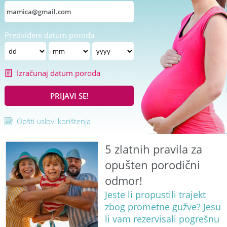
Predviđeni datum poroda
Izračunaj datum poroda
PRIJAVI SE!
Opšti uslovi korištenja
5 zlatnih pravila za
opušten porodični
odmor!
Jeste li propustili trajekt
zbog prometne gužve? Jesu
li vam rezervisali pogrešnu