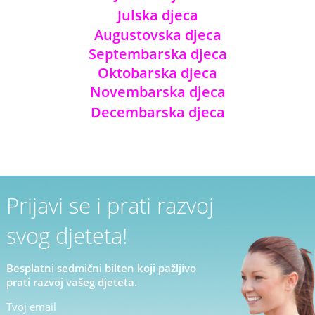
Julska djeca
Augustovska djeca
Septembarska djeca
Oktobarska djeca
Novembarska djeca
Decembarska djeca
Prijavi se i prati razvoj
svog djeteta!
Besplatni sedmični bilten koji pažljivo
prati razvoj vašeg djeteta.
Tvoj email