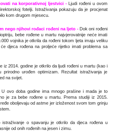
ovati na korporativnoj ljestvici -
Ljudi rođeni u ovom
rektorskoj fotelji. Istraživanja pokazuju da je procjenat
 bilo kom drugom mjesecu.
 nego njihovi rođaci rođeni na ljeto -
Dok oni rođeni
dioptriju, bebe rođene u martu najvjerovatnije neće imati
000 vojnika je otkrila da rođeni tokom ljeta imaju veliku
 će djeca rođena na proljeće rijetko imati problema sa
je iz 2014. godine je otkrilo da ljudi rođeni u martu (kao i
 prirodno urođen optimizam. Rezultat istraživanja je
ed na svijet.
-
U ovo doba godine ima mnogo prašine i mada je to
čano je za bebe rođene u martu. Prema studiji iz 2015.
eđe oboljevaju od astme jer izloženost svom tom grinju
istem.
 istraživanje o spavanju je otkrilo da djeca rođena u
kasnije od onih rođenih na jesen i zimu.