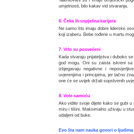
umjetnosti, bilo kakav vid stvaranja.
6. Čeka ih uspješna karijera
Ne samo što imaju dobre liderske osob
koji izaberu. Bebe rođene u martu mogu
7. Vrlo su posvećeni
Kada stvaraju prijateljstva i duboko s
god mogu. Oni su zaista iskreni sa n
izbjegavaju negativne i nepovjerlji
uvjerenjima i principima, jer tačno zn
one će se uvijek držati sopstvenih uvje
8. Vole samoću
Ako vidite svoje dijete kako se gubi u
miru i tišini. Maksimalno uživaju u stv
udaljeni od buke.
Evo šta nam nauka govori o ljudima