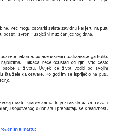
ine, već mogu ostvariti zaista zavidnu karijeru na putu
 postati izvrsni i uspješni muzičari jednog dana.
e posvete nekome, ostaće iskreni i podržavaće ga koliko
ajbližima, i nikada neće odustati od njih. Vrlo često
ve osobe u životu. Uvijek će život voditi po svojim
aju šta žele da ostvare. Ko god im se ispriječio na putu,
renja.
 svojoj mašti i igra se samo, to je znak da uživa u svom
aranju sopstvenog skloništa i prepuštaju se kreativnosti,
 rođenim u martu: