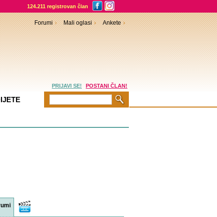
124.211 registrovan član
Forumi
Mali oglasi
Ankete
PRIJAVI SE!
POSTANI ČLAN!
IJETE
rumi
Video
sadržaji