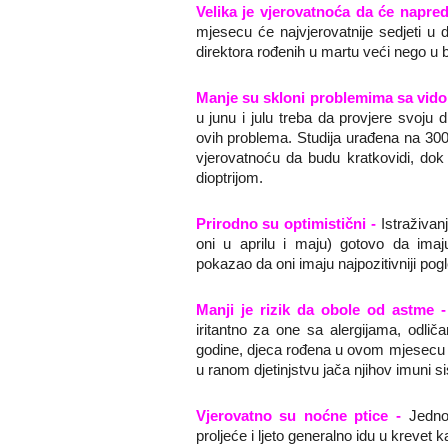
Velika je vjerovatnoća da će napred
mjesecu će najvjerovatnije sedjeti u di
direktora rođenih u martu veći nego u
Manje su skloni problemima sa vidom
u junu i julu treba da provjere svoju 
ovih problema. Studija urađena na 300.
vjerovatnoću da budu kratkovidi, dok
dioptrijom.
Prirodno su optimistični -
Istraživan
oni u aprilu i maju) gotovo da imaju
pokazao da oni imaju najpozitivniji pogl
Manji je rizik da obole od astme 
iritantno za one sa alergijama, odli
godine, djeca rođena u ovom mjesecu r
u ranom djetinjstvu jača njihov imuni s
Vjerovatno su noćne ptice -
Jedno
proljeće i ljeto generalno idu u krevet 