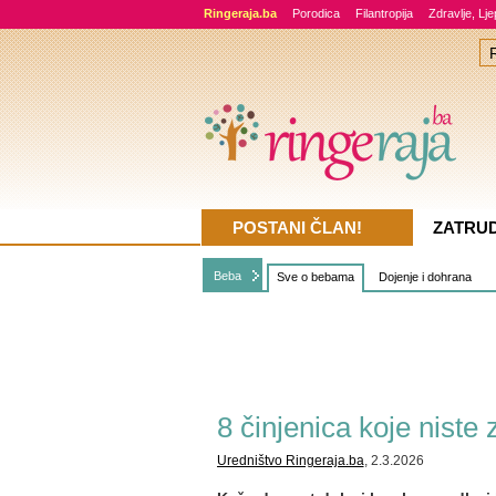
Ringeraja.ba
Porodica
Filantropija
Zdravlje, Lj
POSTANI ČLAN!
ZATRU
Beba
Sve o bebama
Dojenje i dohrana
8 činjenica koje nist
Uredništvo Ringeraja.ba
, 2.3.2026