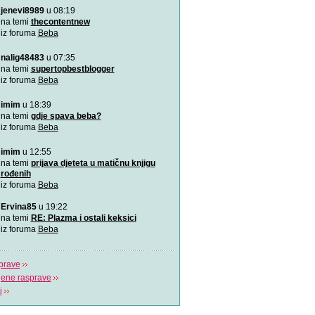
jenevi8989
u 08:19
Aplikacija “Moj kalendar 
Praćenje kalendara će biti
na temi
thecontentnew
mobilnu aplikaciju
iz foruma
Beba
nalig48483
u 07:35
Kako da bebina koža osta
zaštićena
na temi
supertopbestblogger
Od rođenja bebama je potr
iz foruma
Beba
pažnja, a njihovim ro
imim
u 18:39
VIDEO: Kako pomoći bebi
na temi
gdje spava beba?
Tijekom hranjenja bebe uz 
iz foruma
Beba
zrak, pa im podrig
imim
u 12:55
"Bijela buka" za uspavljiv
na temi
prijava djeteta u matičnu knjigu
to?
rođenih
Postoji nekoliko pravila koj
iz foruma
Beba
pridržavati ukoliko
Ervina85
u 19:22
“Challenge 2019” – Ja ću 
na temi
RE: Plazma i ostali keksici
jedne žene
iz foruma
Beba
Dženita Kurtćehajić, specij
i akušerstva,
prave
jene rasprave
i