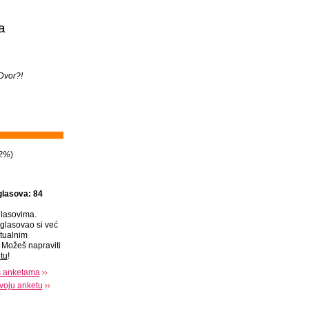
a
 Dvor?!
2%
)
glasova: 84
lasovima.
glasovao si već
tualnim
Možeš napraviti
tu
!
s anketama
voju anketu