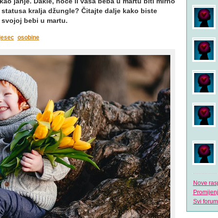
 kao janje. Dakle, hoće li vaša beba u martu biti mirno
o statusa kralja džungle? Čitajte dalje kako biste
 svojoj bebi u martu.
jesec
osobine
Nove ras
Promijen
Svi forum