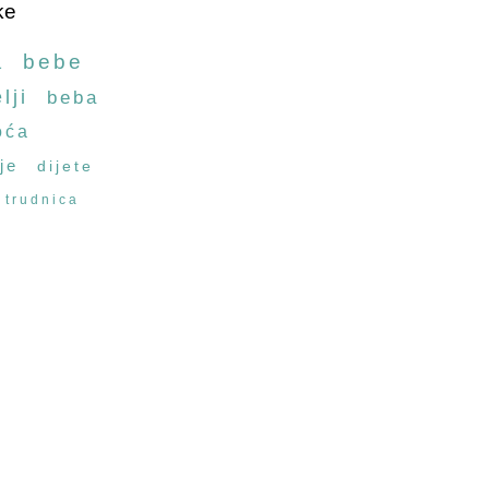
ke
a
bebe
lji
beba
oća
je
dijete
trudnica