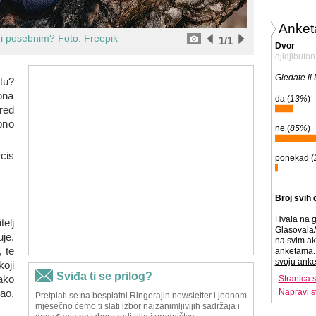
Anket
ini posebnim?
Foto: Freepik
1
/1
Dvor
djidjibufon
Gledate li
tu?
ona
da (
13%
)
red
bno
ne (
85%
)
cis
ponekad (
Broj svih 
Hvala na g
elj
Glasovala/
je.
na svim ak
 te
anketama. 
svoju anke
koji
ako
Stranica 
žao,
Napravi s