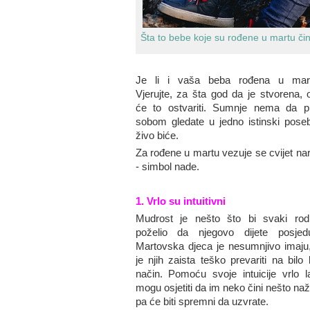
Šta to bebe koje su rođene u martu č
Je li i vaša beba rođena u mar
Vjerujte, za šta god da je stvorena, 
će to ostvariti. Sumnje nema da p
sobom gledate u jedno istinski pose
živo biće.
Za rođene u martu vezuje se cvijet nar
- simbol nade.
1. Vrlo su intuitivni
Mudrost je nešto što bi svaki rodit
poželio da njegovo dijete posjedu
Martovska djeca je nesumnjivo imaju,
je njih zaista teško prevariti na bilo 
način. Pomoću svoje intuicije vrlo l
mogu osjetiti da im neko čini nešto na
pa će biti spremni da uzvrate.