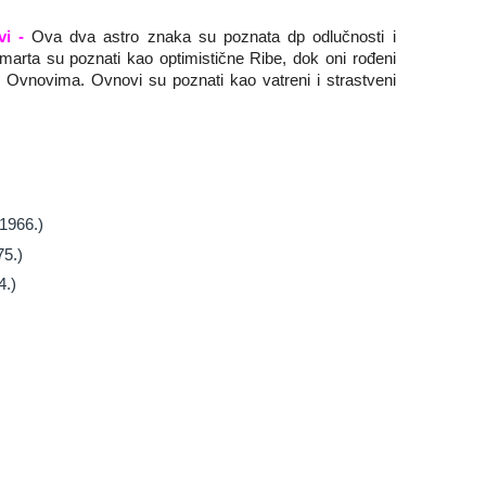
vi -
Ova dva astro znaka su poznata dp odlučnosti i
 marta su poznati kao optimistične Ribe, dok oni rođeni
m Ovnovima. Ovnovi su poznati kao vatreni i strastveni
1966.)
75.)
4.)
)
)