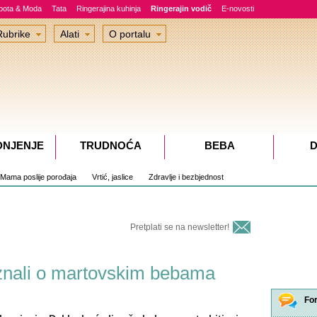
epota & Moda
Tata
Ringerajina kuhinja
Ringerajin vodič
E-novosti
Rubrike
Alati
O portalu
DNJENJE
TRUDNOĆA
BEBA
D
Mama poslije porođaja
Vrtić, jaslice
Zdravlje i bezbjednost
Pretplati se na newsletter!
e znali o martovskim bebama
Fo