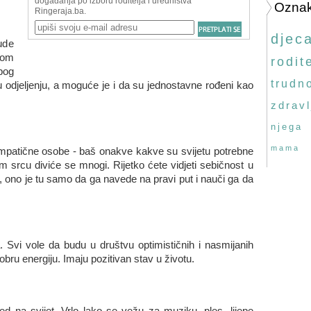
Ozna
djec
ude
kom
rodite
bog
trudn
u odjeljenju, a moguće je i da su jednostavne rođeni kao
zdravl
njega
mama
 simpatične osobe - baš onakve kakve su svijetu potrebne
om srcu diviće se mnogi. Rijetko ćete vidjeti sebičnost u
 ono je tu samo da ga navede na pravi put i nauči ga da
Svi vole da budu u društvu optimističnih i nasmijanih
 dobru energiju. Imaju pozitivan stav u životu.
ed na svijet. Vrlo lako se vežu za muziku, ples, lijepe