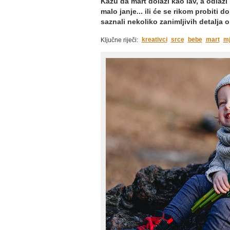
Kažu da mart dolazi kao lav, a odlazi
malo janje... ili će se rikom probiti d
saznali nekoliko zanimljivih detalja o
kreativci
srce
bebe
mart
m
Ključne riječi: