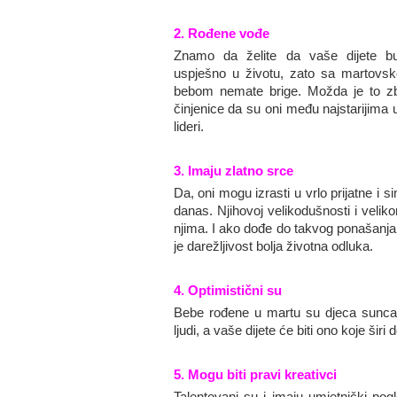
2. Rođene vođe
Znamo da želite da vaše dijete b
uspješno u životu, zato sa martovs
bebom nemate brige. Možda je to z
činjenice da su oni među najstarijima 
lideri.
3. Imaju zlatno srce
Da, oni mogu izrasti u vrlo prijatne i
danas. Njihovoj velikodušnosti i velik
njima. I ako dođe do takvog ponašanja,
je darežljivost bolja životna odluka.
4. Optimistični su
Bebe rođene u martu su djeca sunca. 
ljudi, a vaše dijete će biti ono koje širi
5. Mogu biti pravi kreativci
Talentovani su i imaju umjetnički pogl