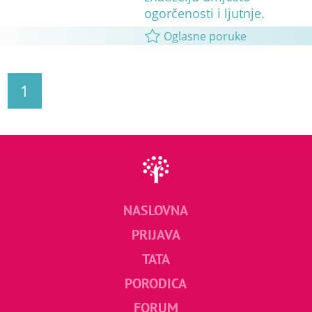
ogorčenosti i ljutnje.
Oglasne poruke
1
NASLOVNA
PRIJAVA
TATA
PORODICA
FORUM