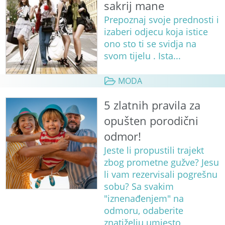
sakrij mane
Prepoznaj svoje prednosti i
izaberi odjecu koja istice
ono sto ti se svidja na
svom tijelu . Ista...
MODA
5 zlatnih pravila za
opušten porodični
odmor!
Jeste li propustili trajekt
zbog prometne gužve? Jesu
li vam rezervisali pogrešnu
sobu? Sa svakim
"iznenađenjem" na
odmoru, odaberite
znatiželju umjesto