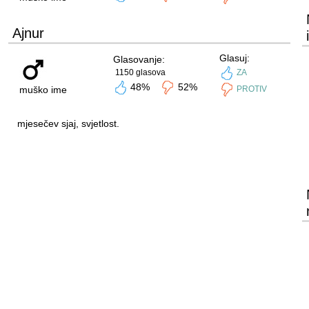
Ajnur
Glasuj:
Glasovanje:
1150 glasova
ZA
48%
52%
muško ime
PROTIV
mjesečev sjaj, svjetlost.