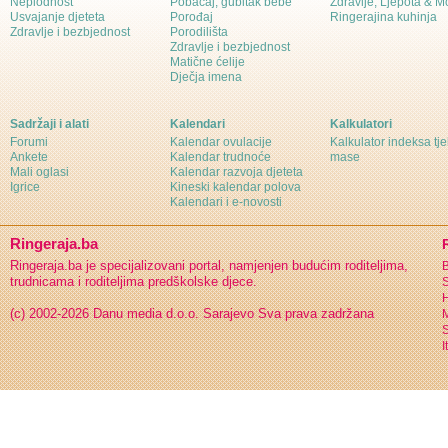
Neplodnost
Pobačaj, gubitak bebe
Zdravlje, Ljepota & 
Usvajanje djeteta
Porođaj
Ringerajina kuhinja
Zdravlje i bezbjednost
Porodilišta
Zdravlje i bezbjednost
Matične ćelije
Dječja imena
Sadržaji i alati
Kalendari
Kalkulatori
Forumi
Kalendar ovulacije
Kalkulator indeksa tj
Ankete
Kalendar trudnoće
mase
Mali oglasi
Kalendar razvoja djeteta
Igrice
Kineski kalendar polova
Kalendari i e-novosti
Ringeraja.ba
Ringeraja.ba je specijalizovani portal, namjenjen budućim roditeljima,
B
trudnicama i roditeljima predškolske djece.
S
H
(c) 2002-2026 Danu media d.o.o. Sarajevo
Sva prava zadržana
S
I