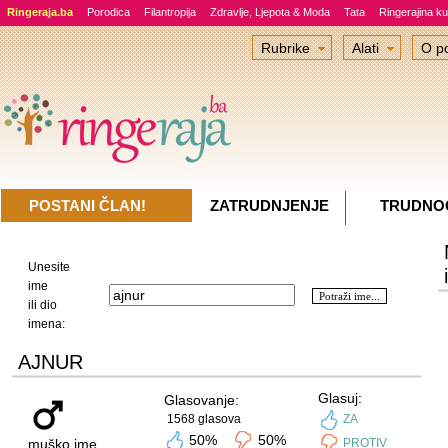
Ringeraja.ba
Porodica
Filantropija
Zdravlje, Ljepota & Moda
Tata
Ringerajina ku
Rubrike
Alati
O po
POSTANI ČLAN!
ZATRUDNJENJE
TRUDNO
Unesite
ime
ili dio
imena:
AJNUR
Glasuj:
Glasovanje:
1568 glasova
ZA
50%
50%
muško ime
PROTIV