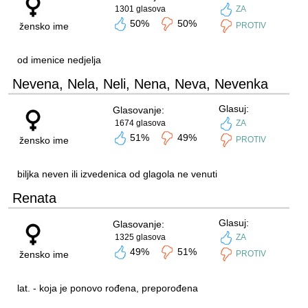
1301 glasova
ZA
50%
50%
žensko ime
PROTIV
od imenice nedjelja
Nevena, Nela, Neli, Nena, Neva, Nevenka
Glasuj:
Glasovanje:
1674 glasova
ZA
51%
49%
žensko ime
PROTIV
biljka neven ili izvedenica od glagola ne venuti
Renata
Glasuj:
Glasovanje:
1325 glasova
ZA
49%
51%
žensko ime
PROTIV
lat. - koja je ponovo rođena, preporođena