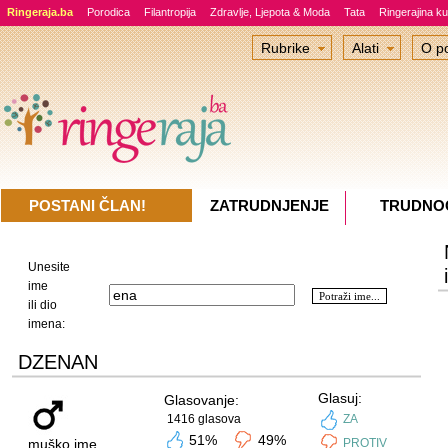
Ringeraja.ba
Porodica
Filantropija
Zdravlje, Ljepota & Moda
Tata
Ringerajina ku
Rubrike
Alati
O po
POSTANI ČLAN!
ZATRUDNJENJE
TRUDNO
Unesite
ime
ili dio
imena:
DZENAN
Glasuj:
Glasovanje:
1416 glasova
ZA
51%
49%
muško ime
PROTIV