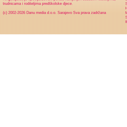
trudnicama i roditeljima predškolske djece.
S
H
(c) 2002-2026 Danu media d.o.o. Sarajevo
Sva prava zadržana
S
I