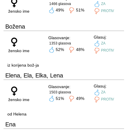
1466 glasova
ZA
49%
51%
žensko ime
PROTIV
Božena
Glasuj:
Glasovanje:
1353 glasova
ZA
52%
48%
žensko ime
PROTIV
iz korijena bož-ja
Elena, Ela, Elka, Lena
Glasuj:
Glasovanje:
1503 glasova
ZA
51%
49%
žensko ime
PROTIV
od Helena
Ena