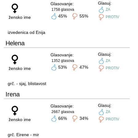
Glasuj:
Glasovanje:
1758 glasova
ZA
45%
55%
žensko ime
PROTIV
izvedenica od Enija
Helena
Glasuj:
Glasovanje:
1352 glasova
ZA
53%
47%
žensko ime
PROTIV
grč. - sjaj, blistavost
Irena
Glasuj:
Glasovanje:
2667 glasova
ZA
66%
34%
žensko ime
PROTIV
grč. Eirene - mir