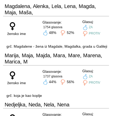
Magdalena, Alenka, Lela, Lena, Magda,
Maja, Maša,
Glasuj:
Glasovanje:
1754 glasova
ZA
48%
52%
žensko ime
PROTIV
grč. Magdalene - žena iz Magdale, Magdalka, grada u Galileji
Marija, Maja, Majda, Mara, Mare, Marena,
Marica, M
Glasuj:
Glasovanje:
1737 glasova
ZA
44%
56%
žensko ime
PROTIV
grč. koja je kao koplje
Nedjeljka, Neda, Nela, Nena
Glasuj:
Glasovanje: