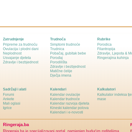
Zatrudnjenje
Trudnoća
Rubrike
Pripreme za trudnoću
Simptomi trudnoće
Porodica
Ovulacija i plodni dani
Trudnica
Filantropija
Neplodnost
Pobačaj, gubitak bebe
Zdravlje, Ljepota & 
Usvajanje djeteta
Porođaj
Ringerajina kuhinja
Zdravlje i bezbjednost
Porodilišta
Zdravlje i bezbjednost
Matične ćelije
Dječja imena
Sadržaji i alati
Kalendari
Kalkulatori
Forumi
Kalendar ovulacije
Kalkulator indeksa tj
Ankete
Kalendar trudnoće
mase
Mali oglasi
Kalendar razvoja djeteta
Igrice
Kineski kalendar polova
Kalendari i e-novosti
Ringeraja.ba
Ringeraja.ba je specijalizovani portal, namjenjen budućim roditeljima,
B