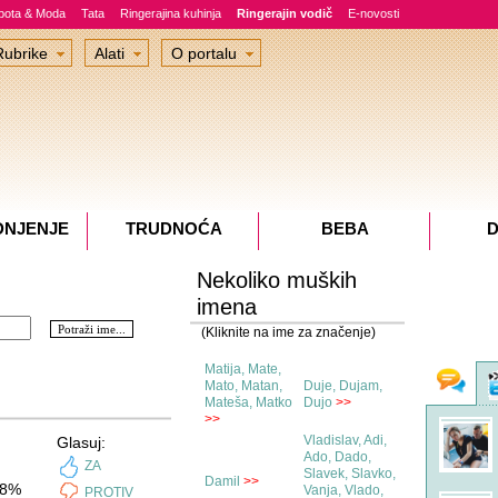
epota & Moda
Tata
Ringerajina kuhinja
Ringerajin vodič
E-novosti
Rubrike
Alati
O portalu
DNJENJE
TRUDNOĆA
BEBA
D
Nekoliko muških
imena
(Kliknite na ime za značenje)
Matija, Mate,
Fo
Mato, Matan,
Duje, Dujam,
Mateša, Matko
Dujo
>>
>>
ex3hind
u 09:21
na temi
business pages
Vladislav, Adi,
Glasuj:
Ado, Dado,
iz foruma
Trudnoća
ZA
Slavek, Slavko,
Damil
>>
8%
Vanja, Vlado,
PROTIV
Buducamama1
u 08:41