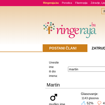
Ringeraja.ba
Porodica
Filantropija
Zdravlje, Lj
POSTANI ČLAN!
ZATRU
Unesite
ime
ili dio
imena:
Martin
Glasovanje:
1143 glasova
52%
4
muško ime