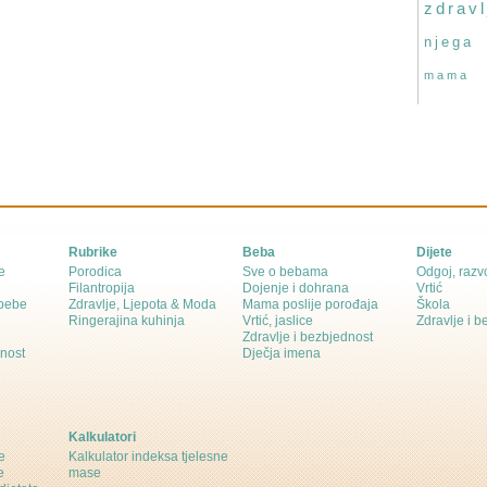
zdravl
njega
mama
Rubrike
Beba
Dijete
e
Porodica
Sve o bebama
Odgoj, razvo
Filantropija
Dojenje i dohrana
Vrtić
 bebe
Zdravlje, Ljepota & Moda
Mama poslije porođaja
Škola
Ringerajina kuhinja
Vrtić, jaslice
Zdravlje i 
Zdravlje i bezbjednost
dnost
Dječja imena
Kalkulatori
e
Kalkulator indeksa tjelesne
e
mase