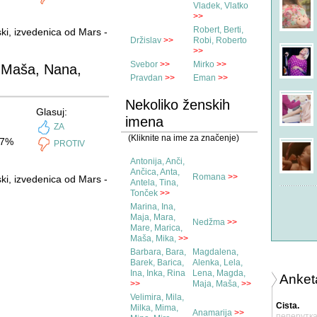
Vladek, Vlatko
na temi
RE: Dr Sanjin Dekovic
>>
iz foruma
Trudnoća
Robert, Berti,
ki, izvedenica od Mars -
Držislav
>>
Robi, Roberto
svere301
u 02:05
>>
na temi
virtual phone
Svebor
>>
Mirko
>>
 Maša, Nana,
iz foruma
Trudnoća
Pravdan
>>
Eman
>>
samy_lo
u 22:50
Nekoliko ženskih
na temi
RE: Porodilišta SARAJEVO
Glasuj:
iskustva
imena
ZA
iz foruma
Trudnoća
(Kliknite na ime za značenje)
7%
PROTIV
Mom_of_two
u 04:27
na temi
RE: Porodilišta SARAJEVO
Antonija, Anči,
iskustva
Ančica, Anta,
Romana
>>
ki, izvedenica od Mars -
iz foruma
Antela, Tina,
Trudnoća
Tonček
>>
Marina, Ina,
Nove rasprave
Maja, Mara,
Nedžma
>>
Mare, Marica,
Promijenjene rasprave
Maša, Mika,
>>
Svi forumi
Barbara, Bara,
Magdalena,
Barek, Barica,
Alenka, Lela,
Ina, Inka, Rina
Lena, Magda,
Anket
>>
Maja, Maša,
>>
Velimira, Mila,
Cista.
Milka, Mima,
Anamarija
>>
пеперутк