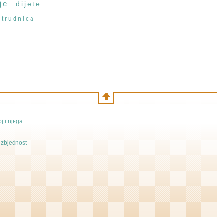
je
dijete
trudnica
j i njega
bezbjednost