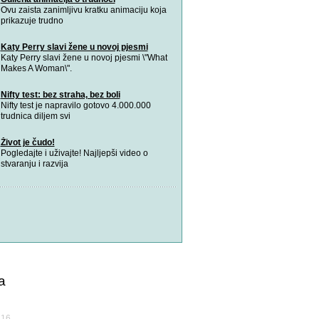
Ovu zaista zanimljivu kratku animaciju koja
prikazuje trudno
Katy Perry slavi žene u novoj pjesmi
Katy Perry slavi žene u novoj pjesmi \"What
Makes A Woman\".
Nifty test: bez straha, bez boli
Nifty test je napravilo gotovo 4.000.000
trudnica diljem svi
Život je čudo!
Pogledajte i uživajte! Najljepši video o
stvaranju i razvija
a
а16