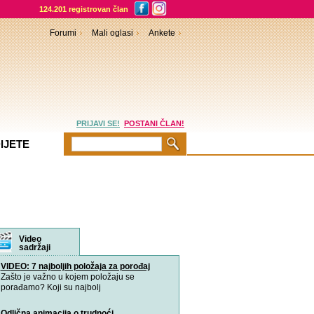
124.201 registrovan član
Forumi
Mali oglasi
Ankete
PRIJAVI SE!
POSTANI ČLAN!
IJETE
rumi
Video
sadržaji
VIDEO: 7 najboljih položaja za porođaj
Zašto je važno u kojem položaju se
porađamo? Koji su najbolj
Odlična animacija o trudnoći