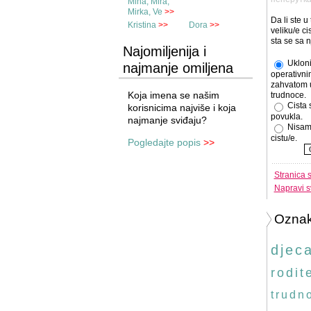
Mina, Mira,
Mirka, Ve
>>
Da li ste u
Kristina
>>
Dora
>>
veliku/e cis
sta se sa 
Najomiljenija i
Ukloni
najmanje omiljena
operativni
imena
zahvatom 
Koja imena se našim
trudnoce.
Cista 
korisnicima najviše i koja
povukla.
najmanje sviđaju?
Nisam
cistu/e.
Pogledajte popis
>>
Stranica 
Napravi s
Ozna
djec
rodite
trudn