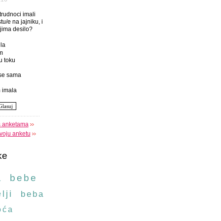
 trudnoci imali
tu/e na jajniku, i
njima desilo?
la
m
u toku
se sama
 imala
s anketama
voju anketu
ke
a
bebe
lji
beba
oća