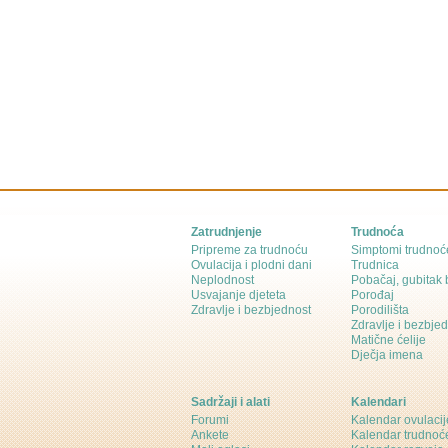
Zatrudnjenje
Trudnoća
Pripreme za trudnoću
Simptomi trudnoć
Ovulacija i plodni dani
Trudnica
Neplodnost
Pobačaj, gubitak
Usvajanje djeteta
Porođaj
Zdravlje i bezbjednost
Porodilišta
Zdravlje i bezbje
Matične ćelije
Dječja imena
Sadržaji i alati
Kalendari
Forumi
Kalendar ovulacij
Ankete
Kalendar trudnoć