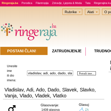
Ringeraja.ba
Porodica
Filantropija
Zdravlje, Ljepota & Moda
Tata
Ringerajina ku
Rubrike
Alati
O po
POSTANI ČLAN!
ZATRUDNJENJE
TRUDNO
Unesite
ime
ili dio
imena:
Vladislav, Adi, Ado, Dado, Slavek, Slavko,
Vanja, Vlado, Vladek, Vlatko
Glasuj:
Glasovanje:
1408 glasova
ZA