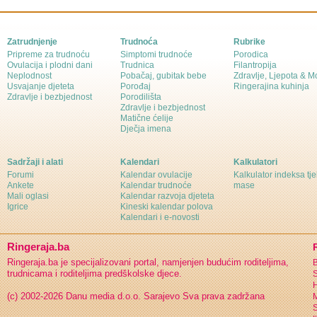
Zatrudnjenje
Trudnoća
Rubrike
Pripreme za trudnoću
Simptomi trudnoće
Porodica
Ovulacija i plodni dani
Trudnica
Filantropija
Neplodnost
Pobačaj, gubitak bebe
Zdravlje, Ljepota & 
Usvajanje djeteta
Porođaj
Ringerajina kuhinja
Zdravlje i bezbjednost
Porodilišta
Zdravlje i bezbjednost
Matične ćelije
Dječja imena
Sadržaji i alati
Kalendari
Kalkulatori
Forumi
Kalendar ovulacije
Kalkulator indeksa tj
Ankete
Kalendar trudnoće
mase
Mali oglasi
Kalendar razvoja djeteta
Igrice
Kineski kalendar polova
Kalendari i e-novosti
Ringeraja.ba
Ringeraja.ba je specijalizovani portal, namjenjen budućim roditeljima,
B
trudnicama i roditeljima predškolske djece.
S
H
(c) 2002-2026 Danu media d.o.o. Sarajevo
Sva prava zadržana
S